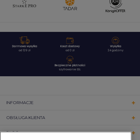
Darmowa wysyłka
Koszt dostawy
Wysyłka
od 129 zł
od 0 zł
24 godziny
Bezpieczne płatności
szyfrowanie SSL
INFORMACJE
OBSŁUGA KLIENTA
BLOG