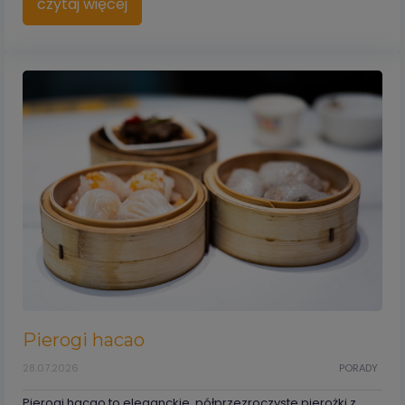
czytaj więcej
Pierogi hacao
28.07.2026
PORADY
Pierogi hacao to eleganckie, półprzezroczyste pierożki z