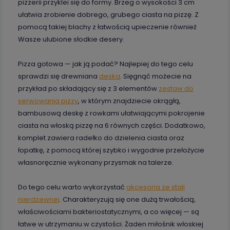
pizzerii przyklei się do formy. Brzeg o wysokości 3 cm
ułatwia zrobienie dobrego, grubego ciasta na pizzę. Z
pomocą takiej blachy z łatwością upieczenie również
Wasze ulubione słodkie desery.
Pizza gotowa — jak ją podać? Najlepiej do tego celu
sprawdzi się drewniana
deska
. Sięgnąć możecie na
przykład po składający się z 3 elementów
zestaw do
serwowania pizzy
, w którym znajdziecie okrągłą,
bambusową deskę z rowkami ułatwiającymi pokrojenie
ciasta na włoską pizzę na 6 równych części. Dodatkowo,
komplet zawiera radełko do dzielenia ciasta oraz
łopatkę, z pomocą której szybko i wygodnie przełożycie
własnoręcznie wykonany przysmak na talerze.
Do tego celu warto wykorzystać
akcesoria ze stali
nierdzewnej
. Charakteryzują się one dużą trwałością,
właściwościami bakteriostatycznymi, a co więcej — są
łatwe w utrzymaniu w czystości. Żaden miłośnik włoskiej