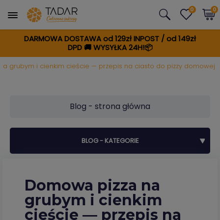
0
0
DARMOWA DOSTAWA od 129zł INPOST / od 149zł
DPD
🚚
WYSYŁKA 24H!📦
a grubym i cienkim cieście — przepis na ciasto do pizzy domowej
Blog - strona główna
BLOG - KATEGORIE
Domowa pizza na
grubym i cienkim
cieście — przepis na