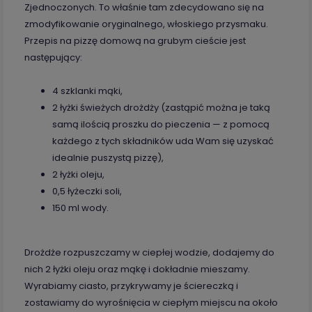
Zjednoczonych. To właśnie tam zdecydowano się na
zmodyfikowanie oryginalnego, włoskiego przysmaku.
Przepis na pizzę domową na grubym cieście jest
następujący:
4 szklanki mąki,
2 łyżki świeżych drożdży (zastąpić można je taką
samą ilością proszku do pieczenia — z pomocą
każdego z tych składników uda Wam się uzyskać
idealnie puszystą pizzę),
2 łyżki oleju,
0,5 łyżeczki soli,
150 ml wody.
Drożdże rozpuszczamy w ciepłej wodzie, dodajemy do
nich 2 łyżki oleju oraz mąkę i dokładnie mieszamy.
Wyrabiamy ciasto, przykrywamy je ściereczką i
zostawiamy do wyrośnięcia w ciepłym miejscu na około