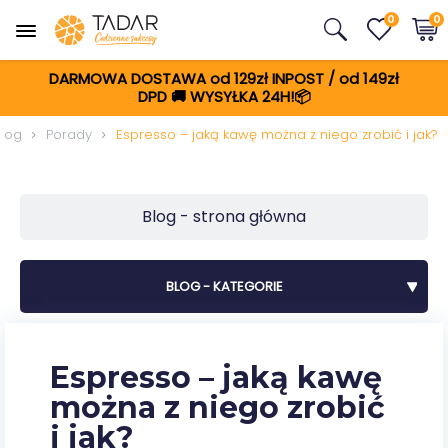
0
0
DARMOWA DOSTAWA od 129zł INPOST / od 149zł
DPD
🚚
WYSYŁKA 24H!📦
Blog
Porady
Espresso – jaką kawę można z niego zrobić i jak?
Blog - strona główna
BLOG - KATEGORIE
Espresso – jaką kawę
można z niego zrobić
i jak?