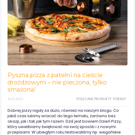
Pyszna pizza z patelni na cieście
drożdżowym – nie pieczona, tylko
smażona!
9.02.2021
POLECANE PRODUKTY
PORADY
Dobrej pizzy nigdy za dużo, również na naszym blogu. Co
jakiś czas lubimy wracać do tego tematu, zarówno bez
okazji, jak i tak jak tym razem. Dziś jest bowiem Dzień Pizzy,
który uwielbiamy świętować na swój sposób i z nowymi
przepisami. W ubiegłym roku testowaliśmy np. wegańskie