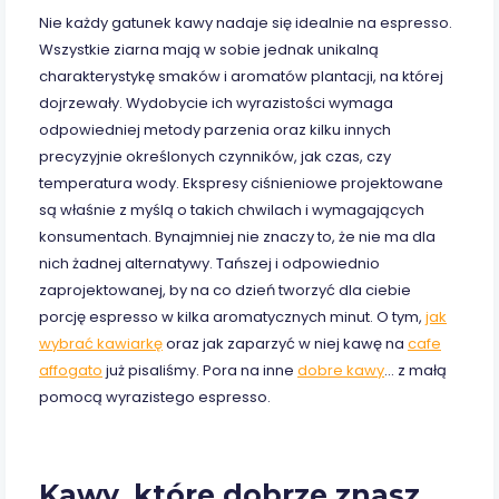
Nie każdy gatunek kawy nadaje się idealnie na espresso.
Wszystkie ziarna mają w sobie jednak unikalną
charakterystykę smaków i aromatów plantacji, na której
dojrzewały. Wydobycie ich wyrazistości wymaga
odpowiedniej metody parzenia oraz kilku innych
precyzyjnie określonych czynników, jak czas, czy
temperatura wody. Ekspresy ciśnieniowe projektowane
są właśnie z myślą o takich chwilach i wymagających
konsumentach. Bynajmniej nie znaczy to, że nie ma dla
nich żadnej alternatywy. Tańszej i odpowiednio
zaprojektowanej, by na co dzień tworzyć dla ciebie
porcję espresso w kilka aromatycznych minut. O tym,
jak
wybrać kawiarkę
oraz jak zaparzyć w niej kawę na
cafe
affogato
już pisaliśmy. Pora na inne
dobre kawy
… z małą
pomocą wyrazistego espresso.
Kawy, które dobrze znasz…