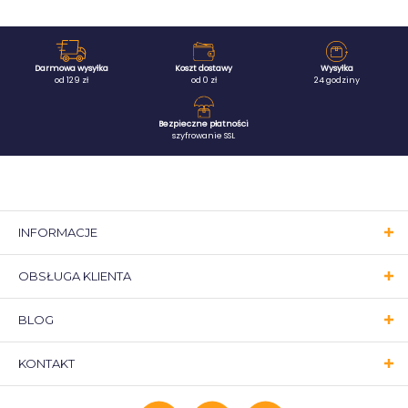
Darmowa wysyłka
Koszt dostawy
Wysyłka
od 129 zł
od 0 zł
24 godziny
Bezpieczne płatności
szyfrowanie SSL
INFORMACJE
OBSŁUGA KLIENTA
BLOG
KONTAKT