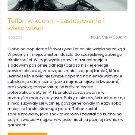
Teflon w kuchni – zastosowanie i
właściwości
11.02.2021
POLECANE PRODUKTY
Globalna popularność tworzywa Teflon nie wzięła się znikąd.
W pewnym miejscu historii doszło do szczęśliwego zbiegu
okoliczności. W jego wyniku powstała substancja o
śladowym poziomie adhezji (bardzo niskiej energii
powierzchniowej, znacząco zmniejszającej tarcie), która
jednocześnie była niezwykle odporna na niemal wszystkie
substancje chemiczne (poza najmocniejszymi kwasami)
oraz wysoką temperaturę. W krótkim czasie
politetrafluoroetylen PTFE znalazł zastosowanie w…
przemyśle motoryzacyjnym. Pokryte nim części ruchome np.
silnika zużywały się wolniej, gdyż generowały miedzy sobą
mniejsze tarcie. Niedługo potem Teflon został
zarejestrowany, jako znak towarowy i zawitał do kuchni na
całym świecie – najpierw w patelniach, a później również w
garnkach!