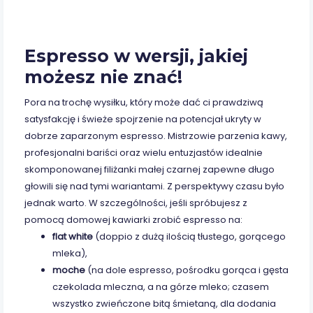
Espresso w wersji, jakiej
możesz nie znać!
Pora na trochę wysiłku, który może dać ci prawdziwą
satysfakcję i świeże spojrzenie na potencjał ukryty w
dobrze zaparzonym espresso. Mistrzowie parzenia kawy,
profesjonalni bariści oraz wielu entuzjastów idealnie
skomponowanej filiżanki małej czarnej zapewne długo
głowili się nad tymi wariantami. Z perspektywy czasu było
jednak warto. W szczególności, jeśli spróbujesz z
pomocą domowej kawiarki zrobić espresso na:
flat white
(doppio z dużą ilością tłustego, gorącego
mleka),
moche
(na dole espresso, pośrodku gorąca i gęsta
czekolada mleczna, a na górze mleko; czasem
wszystko zwieńczone bitą śmietaną, dla dodania