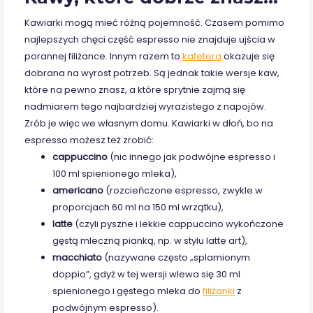
Kawiarki mogą mieć różną pojemność. Czasem pomimo
najlepszych chęci część espresso nie znajduje ujścia w
porannej filiżance. Innym razem to
kafetera
okazuje się
dobrana na wyrost potrzeb. Są jednak takie wersje kaw,
które na pewno znasz, a które sprytnie zajmą się
nadmiarem tego najbardziej wyrazistego z napojów.
Zrób je więc we własnym domu. Kawiarki w dłoń, bo na
espresso możesz też zrobić:
cappuccino
(nic innego jak podwójne espresso i
100 ml spienionego mleka),
americano
(rozcieńczone espresso, zwykle w
proporcjach 60 ml na 150 ml wrzątku),
latte
(czyli pyszne i lekkie cappuccino wykończone
gęstą mleczną pianką, np. w stylu latte art),
macchiato
(nazywane często „splamionym
doppio”, gdyż w tej wersji wlewa się 30 ml
spienionego i gęstego mleka do
filiżanki
z
podwójnym espresso).