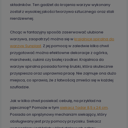
składników. Ten gadżet do krojenia warzyw wykonany
został z wysokiej jakości tworzywa sztucznego oraz stali
nierdzewnej.
Chcąc w fantazyjny sposób zaserwować ulubione
warzywa, zaopatrzyć można się w
krajalnicę spiralną do
warzyw Sunplast
. Z jej pomocą w zaledwie kilka chwil
przygotować można efektowne dekoracje z ogórka,
marchewki, cukinii czy białej rzodkwi. Krajalnica do
warzyw spiralna posiada formę śrubki, która skutecznie
przyspiesza oraz usprawnia pracę. Nie zajmuje ona dużo
miejsca, co sprawia, że z łatwością zmieści się w każdej
szufladzie.
Jak w kilka chwil posiekać cebulę, na przykład na
jajecznicę? Pomoże w tym
siekacz Tadar 8,5 x 24 cm
.
Posiada on sprężynowy mechanizm siekający, który
obsługiwany jest przy pomocy przycisku. Siekacz