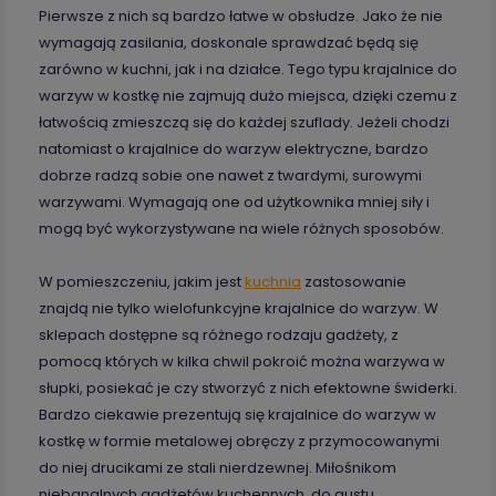
Pierwsze z nich są bardzo łatwe w obsłudze. Jako że nie
wymagają zasilania, doskonale sprawdzać będą się
zarówno w kuchni, jak i na działce. Tego typu krajalnice do
warzyw w kostkę nie zajmują dużo miejsca, dzięki czemu z
łatwością zmieszczą się do każdej szuflady. Jeżeli chodzi
natomiast o krajalnice do warzyw elektryczne, bardzo
dobrze radzą sobie one nawet z twardymi, surowymi
warzywami. Wymagają one od użytkownika mniej siły i
mogą być wykorzystywane na wiele różnych sposobów.
W pomieszczeniu, jakim jest
kuchnia
zastosowanie
znajdą nie tylko wielofunkcyjne krajalnice do warzyw. W
sklepach dostępne są różnego rodzaju gadżety, z
pomocą których w kilka chwil pokroić można warzywa w
słupki, posiekać je czy stworzyć z nich efektowne świderki.
Bardzo ciekawie prezentują się krajalnice do warzyw w
kostkę w formie metalowej obręczy z przymocowanymi
do niej drucikami ze stali nierdzewnej. Miłośnikom
niebanalnych gadżetów kuchennych, do gustu