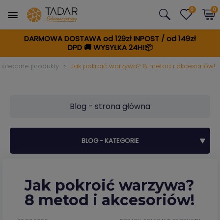
0
0
DARMOWA DOSTAWA od 129zł INPOST / od 149zł
DPD
🚚
WYSYŁKA 24H!📦
Polecane produkty
Jak pokroić warzywa? 8 metod i akcesoriów!
Blog - strona główna
BLOG - KATEGORIE
Jak pokroić warzywa?
8 metod i akcesoriów!