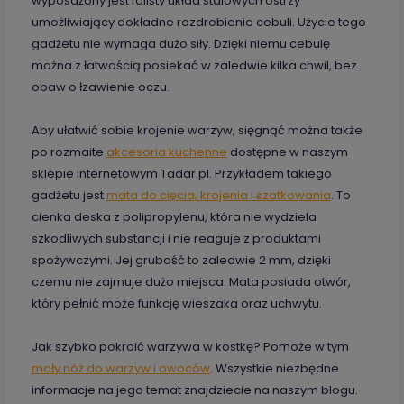
wyposażony jest falisty układ stalowych ostrzy
umożliwiający dokładne rozdrobienie cebuli. Użycie tego
gadżetu nie wymaga dużo siły. Dzięki niemu cebulę
można z łatwością posiekać w zaledwie kilka chwil, bez
obaw o łzawienie oczu.
Aby ułatwić sobie krojenie warzyw, sięgnąć można także
po rozmaite
akcesoria kuchenne
dostępne w naszym
sklepie internetowym Tadar.pl. Przykładem takiego
gadżetu jest
mata do cięcia, krojenia i szatkowania
. To
cienka deska z polipropylenu, która nie wydziela
szkodliwych substancji i nie reaguje z produktami
spożywczymi. Jej grubość to zaledwie 2 mm, dzięki
czemu nie zajmuje dużo miejsca. Mata posiada otwór,
który pełnić może funkcję wieszaka oraz uchwytu.
Jak szybko pokroić warzywa w kostkę? Pomoże w tym
mały nóż do warzyw i owoców
. Wszystkie niezbędne
informacje na jego temat znajdziecie na naszym blogu.