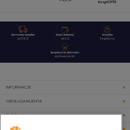
Darmowa wysyłka
Koszt dostawy
Wysyłka
od 129 zł
od 0 zł
24 godziny
Bezpieczne płatności
szyfrowanie SSL
INFORMACJE
OBSŁUGA KLIENTA
BLOG
KONTAKT