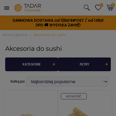
0
0
DARMOWA DOSTAWA od 129zł INPOST / od 149zł
DPD
🚚
WYSYŁKA 24H!📦
Strona główna
Akcesoria do sushi
Akcesoria do sushi
KATEGORIE
FILTRY
Sortuj po:
NOWOŚĆ