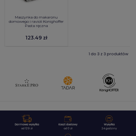
Maszynka do makaronu
domowego i ravioli Konighoffer
Pasta ręczna
123.49 zł
1 do 3 z 3 produktów
Darmowa wysyłka
Koszt dostawy
Wysyłka
od 129 zł
od 0 zł
24 godziny