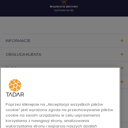
Bezpieczne płatności
szyfrowanie SSL
INFORMACJE
OBSŁUGA KLIENTA
BLOG
KONTAKT
OBSERWUJ NAS
Poprzez kliknięcie na „Akceptacja wszystkich plików
cookie” jest wyrażona zgoda na przechowywanie plików
cookie na swoim urządzeniu w celu usprawnienia
korzystania z nawigacji strony, analizowania
wykorzystania strony i wsparcia naszych działań