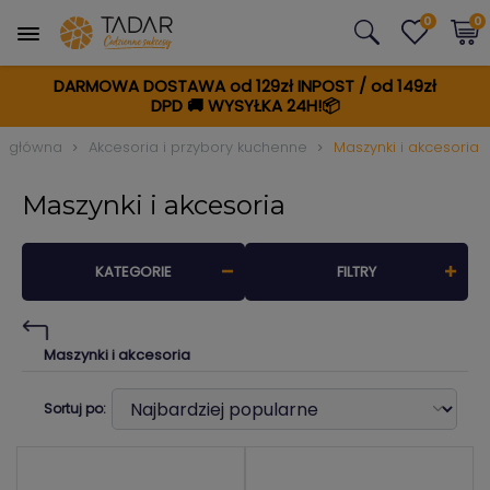
0
0
DARMOWA DOSTAWA od 129zł INPOST / od 149zł
DPD
🚚
WYSYŁKA 24H!📦
a główna
Akcesoria i przybory kuchenne
Maszynki i akcesoria
Maszynki i akcesoria
KATEGORIE
FILTRY
Maszynki i akcesoria
Sortuj po: