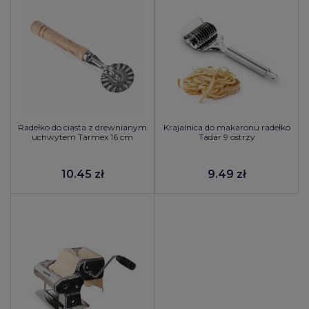
Radełko do ciasta z drewnianym
Krajalnica do makaronu radełko
uchwytem Tarmex 16 cm
Tadar 9 ostrzy
10.45 zł
9.49 zł