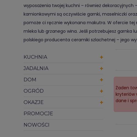
wyposażenia twojej kuchni – również dekoracyjnych –
kamionkowymi są oczywiście garnki, maselniczki oraz 
pomoże ci ręcznie wykonana makutra. W ofercie tej 
mleka lub grzanego wina. Jeśli potrzebujesz garnka
polskiego producenta ceramiki szlachetnej – jego w
KUCHNIA
JADALNIA
DOM
Żaden tow
OGRÓD
kryteriów
dane i spr
OKAZJE
PROMOCJE
NOWOŚCI