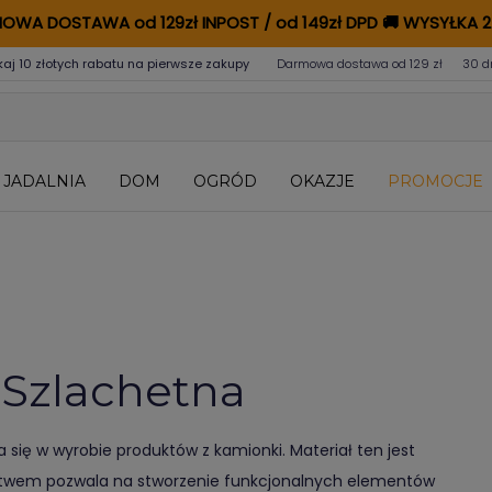
OWA DOSTAWA od 129zł INPOST / od 149zł DPD
🚚
WYSYŁKA 2
kaj 10 złotych rabatu na pierwsze zakupy
Darmowa dostawa od 129 zł
30 d
JADALNIA
DOM
OGRÓD
OKAZJE
PROMOCJE
 Szlachetna
 się w wyrobie produktów z kamionki. Materiał ten jest
ictwem pozwala na stworzenie funkcjonalnych elementów