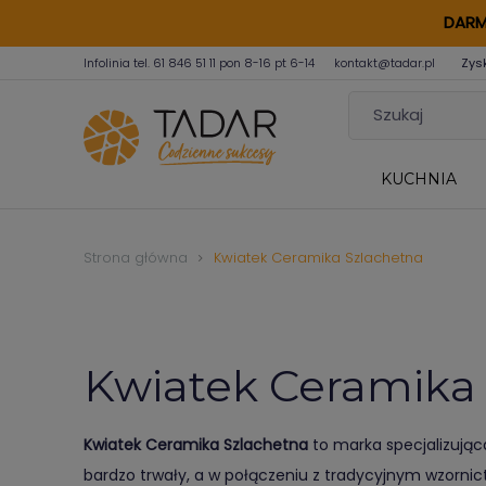
DARM
Infolinia tel.
61 846 51 11
pon 8-16 pt 6-14
kontakt@tadar.pl
Zys
KUCHNIA
Strona główna
Kwiatek Ceramika Szlachetna
Kwiatek Ceramika
Kwiatek Ceramika Szlachetna
to marka specjalizująca
bardzo trwały, a w połączeniu z tradycyjnym wzorn