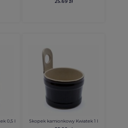
25.69 zł
k 0,5 l
Skopek kamionkowy Kwiatek 1 l