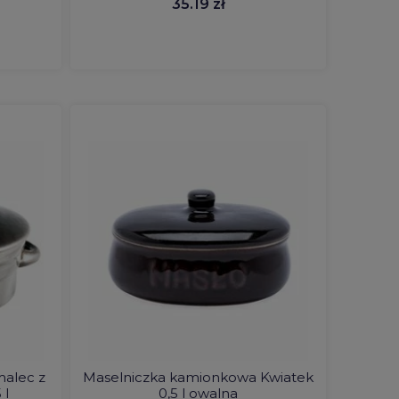
35.19 zł
alec z
Maselniczka kamionkowa Kwiatek
 l
0,5 l owalna