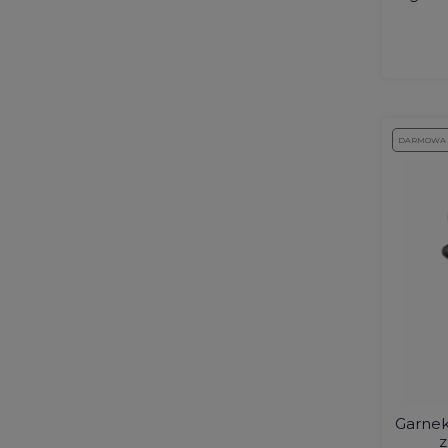
DARMOWA
Garne
z