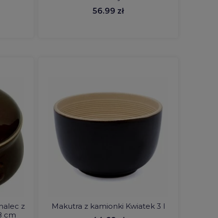
56.99 zł
alec z
Makutra z kamionki Kwiatek 3 l
 8 cm