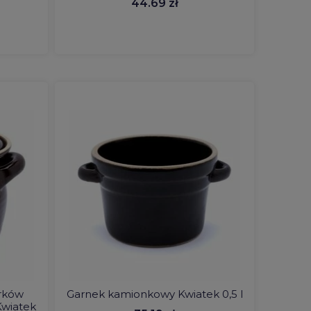
44.69 zł
órków
Garnek kamionkowy Kwiatek 0,5 l
Kwiatek