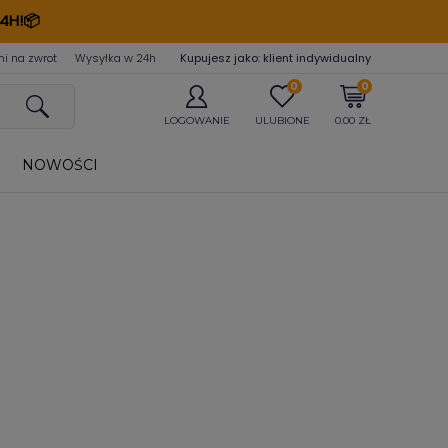
4H!📦
ni na zwrot
Wysyłka w 24
h
Kupujesz jako: klient indywidualny
0
0
LOGOWANIE
ULUBIONE
0.00 ZŁ
NOWOŚCI