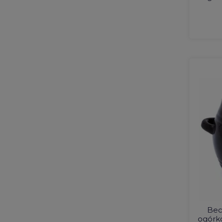
Bec
ogórk