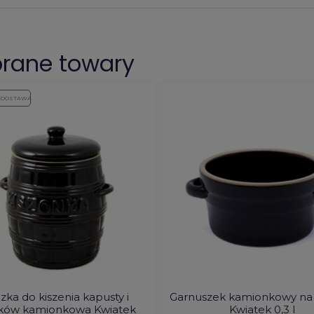
rane towary
 DOSTAWA
zka do kiszenia kapusty i
Garnuszek kamionkowy na
ków kamionkowa Kwiatek
Kwiatek 0,3 l