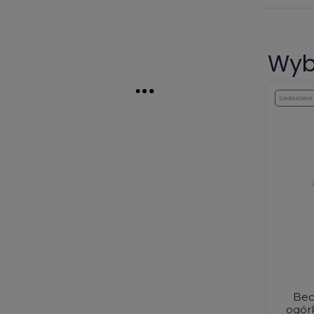
Wyb
DARMOWA
Bec
ogór