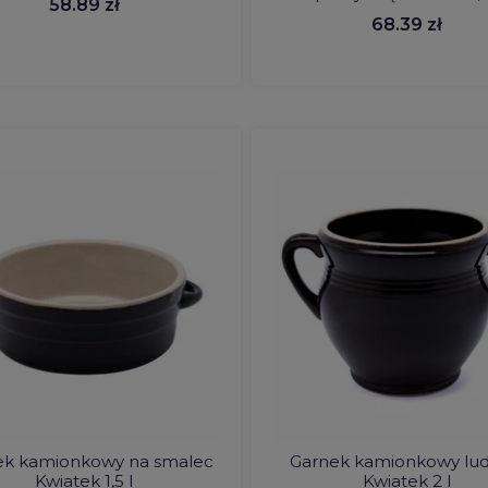
58.89 zł
68.39 zł
ek kamionkowy na smalec
Garnek kamionkowy lu
Kwiatek 1,5 l
Kwiatek 2 l