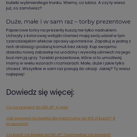
butelki wyśmienitego trunku. Wiemy, co lubisz. A czy ty wiesz
już, co zamówisz?
Duże, małe i w sam raz – torby prezentowe
Papierowe torby na prezenty kuszą nie tylko nadrukiem.
Uchwyty z kolorowej wstążki również mają swój udział w tym
czarodziejskim efekcie oprawy upominków. Zapakuj w jedną z
nich drobiazg i podaruj komuś bez okazji. Kup swojemu
dziecku nową zabawkę na urodziny i wywołaj uśmiech na jego
buzi nim ją ujrzy. Torebki prezentowe, które ci to umożliwią
mamy w wielu wzorach i rozmiarach. Małe, duże i jakie tylko
chcesz. Wszystkie w sam raz pasują do okazji. Jakiej? Ty wiesz
najlepiej!
Dowiedz się więcej:
Co na prezent do 100 zł? 4 rady
Jaki prezent na święta dla mężczyzny do 100 zł kupić? 8
propozycji!
Co kupić na święta do 50 zł? 7 pomysłów na prezent!