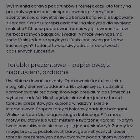
Wyśmienita oprawa podarunków z różnej okazji. Oto torby na
prezenty wymarzone, niespodziewane, przemyślane,
spontaniczne, a nawet te nie do końca trafione, ale kupowane
z sercem. Szukasz torebki ozdobnej na słodycze dla swojego
malucha? Chcesz podarować komuś wyjątkowemu zestaw
herbat z różnych zakątków świata? A może wewnątrz ma
znaleźć się jeden ze sprytnych i funkcjonalnych gadżetów
kuchennych? Tadar.pl to właściwy adres i źródło twoich
codziennych sukcesów!
Torebki prezentowe – papierowe, z
nadrukiem, ozdobne
Uwielbiasz dawać prezenty. Opakowanie traktujesz jako
integralny element podarunku. Ekscytuje cię samodzielne
komponowanie tego papierowego preludium do uśmiechu i
wybuchu radości. Niech będzie nim zatem jedna z toreb i
torebek prezentowych, kupiona w naszym sklepie
internetowym. Proponujemy ci kolorowy nadruk z balonami.
Wolisz coś bardziej eleganckiego i kobiecego? To może
motyw kwiatowy lub wzór misternie tworzonej koronki? Na tym
twoje poszukiwania nie muszą się jednak skończyć. Znamy też
magię brokatu, pastelowych barw, geometrycznych deseni i
torebek prezentowych dedykowanych podarunkom w postaci