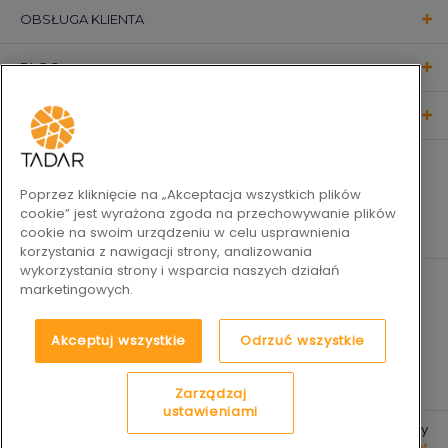
OBSŁUGA KLIENTA
BLOG
KONTAKT
OBSERWUJ NAS
Poprzez kliknięcie na „Akceptacja wszystkich plików
cookie” jest wyrażona zgoda na przechowywanie plików
cookie na swoim urządzeniu w celu usprawnienia
korzystania z nawigacji strony, analizowania
wykorzystania strony i wsparcia naszych działań
marketingowych.
Akceptuj wszystkie
Odrzuć wszystkie
Zarządzaj
ustawieniami
2019-2026 © Tadar Codzienne
Platforma e-commerce by
sukcesy
best.net