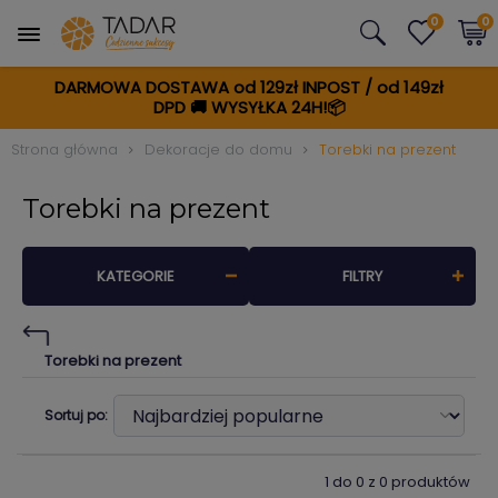
0
0
DARMOWA DOSTAWA od 129zł INPOST / od 149zł
DPD
🚚
WYSYŁKA 24H!📦
Strona główna
Dekoracje do domu
Torebki na prezent
Torebki na prezent
KATEGORIE
FILTRY
Torebki na prezent
Sortuj po:
1 do 0 z 0 produktów