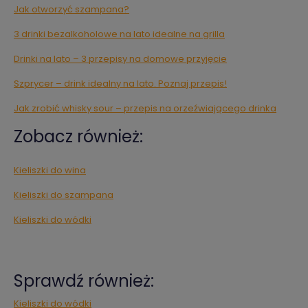
Jak otworzyć szampana?
3 drinki bezalkoholowe na lato idealne na grilla
Drinki na lato – 3 przepisy na domowe przyjęcie
Szprycer – drink idealny na lato. Poznaj przepis!
Jak zrobić whisky sour – przepis na orzeźwiającego drinka
Zobacz również:
Kieliszki do wina
Kieliszki do szampana
Kieliszki do wódki
Sprawdź również:
Kieliszki do wódki