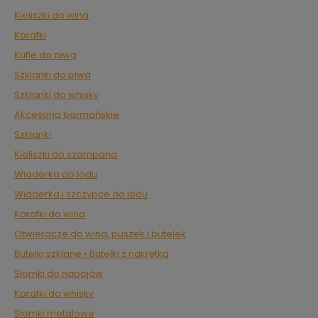
Kieliszki do wina
Karafki
Kufle do piwa
Szklanki do piwa
Szklanki do whisky
Akcesoria barmańskie
Szklanki
Kieliszki do szampana
Wiaderka do lodu
Wiaderka i szczypce do lodu
Karafki do wina
Otwieracze do wina, puszek i butelek
Butelki szklane • Butelki z nakrętką
Słomki do napojów
Karafki do whisky
Słomki metalowe