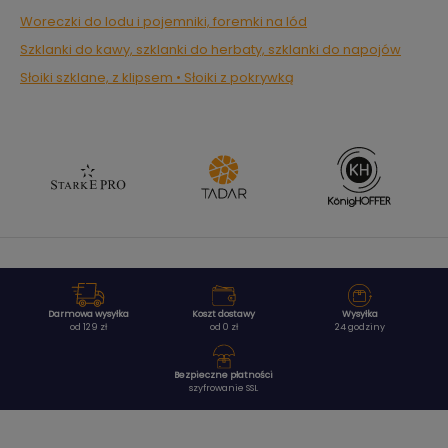
Woreczki do lodu i pojemniki, foremki na lód
Szklanki do kawy, szklanki do herbaty, szklanki do napojów
Słoiki szklane, z klipsem • Słoiki z pokrywką
Darmowa wysyłka
Koszt dostawy
Wysyłka
od 129 zł
od 0 zł
24 godziny
Bezpieczne płatności
szyfrowanie SSL