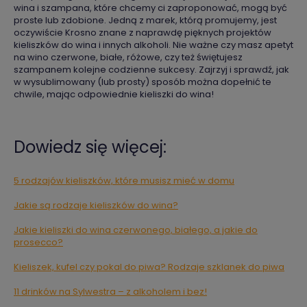
wina i szampana, które chcemy ci zaproponować, mogą być
proste lub zdobione. Jedną z marek, którą promujemy, jest
oczywiście Krosno znane z naprawdę pięknych projektów
kieliszków do wina i innych alkoholi. Nie ważne czy masz apetyt
na wino czerwone, białe, różowe, czy też świętujesz
szampanem kolejne codzienne sukcesy. Zajrzyj i sprawdź, jak
w wysublimowany (lub prosty) sposób można dopełnić te
chwile, mając odpowiednie kieliszki do wina!
Dowiedz się więcej:
5 rodzajów kieliszków, które musisz mieć w domu
Jakie są rodzaje kieliszków do wina?
Jakie kieliszki do wina czerwonego, białego, a jakie do
prosecco?
Kieliszek, kufel czy pokal do piwa? Rodzaje szklanek do piwa
11 drinków na Sylwestra – z alkoholem i bez!