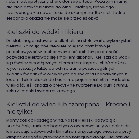
natomiast apetyczny charakter zawartości. Poza tym mamy
dla ciebie także kieliszki do wina - białego, różowego i
czerwonego - a nawet takie do szampana. Bez nich żadna
elegancka okazja nie może się przecież obyć!
Kieliszki do wódki i likieru
Do stabilnego ustawienia alkoholu na stole warto wykorzystać
kieliszki. Zajmują one niewiele miejsca oraz łatwo je
przechowywać w kuchennych szafkach. Ich pojemność
pozwala delektować się smakiem alkoholu. Kieliszki do wódki
są również nieodłącznym elementem imprez, choć możesz
wykorzystać je także do odmierzania poszczególnych
składników drinków wlewanych do shakera i podawanych z
lodem. Taki kieliszek do likieru ma pojemność 50 ml – idealna
wielkość, jeśli chodzi o precyzyjne tworzenie Daiquiri z rumu,
soku z limonki i syropu cukrowego.
Kieliszki do wina lub szampana – Krosno i
nie tylko!
Mamy coś do każdego wina. Nasze kieliszki pozwolą ci
orzeźwić się trunkiem bogatym w owocowe nuty w upalne dni
lub zbudują odpowiedni klimat romantycznego wieczoru przy
lampce czegoś wytrawnego do kolacji we dwoje. Kieliszki do