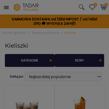
0
0
DARMOWA DOSTAWA od 129zł INPOST / od 149zł
DPD
🚚
WYSYŁKA 24H!📦
Strona główna
Zastawa stołowa
Kieliszki
Kieliszki
KATEGORIE
FILTRY
Sortuj po: