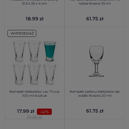
31,5 x 25 x 4 cm
nóżce Krosno 35 ml
18.99 zł
61.75 zł
WYPRZEDAŻ
Komplet kieliszków Lav Truva
Komplet sześciu kieliszków do
100 ml 6 sztuk
wódki Krosno 20 ml
61.75 zł
17.99 zł
-42%
31.39 zł