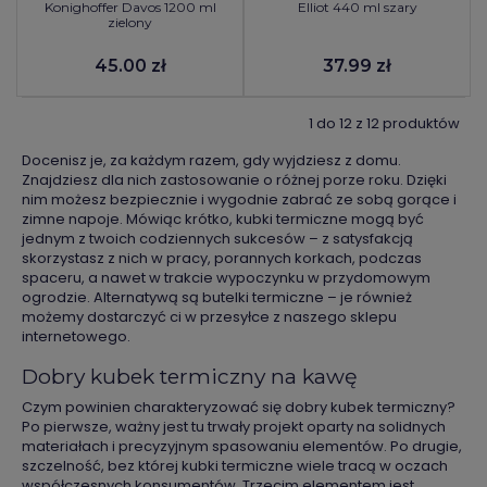
Konighoffer Davos 1200 ml
Elliot 440 ml szary
zielony
45.00 zł
37.99 zł
1 do 12 z 12 produktów
Docenisz je, za każdym razem, gdy wyjdziesz z domu.
Znajdziesz dla nich zastosowanie o różnej porze roku. Dzięki
nim możesz bezpiecznie i wygodnie zabrać ze sobą gorące i
zimne napoje. Mówiąc krótko, kubki termiczne mogą być
jednym z twoich codziennych sukcesów – z satysfakcją
skorzystasz z nich w pracy, porannych korkach, podczas
spaceru, a nawet w trakcie wypoczynku w przydomowym
ogrodzie. Alternatywą są butelki termiczne – je również
możemy dostarczyć ci w przesyłce z naszego sklepu
internetowego.
Dobry kubek termiczny na kawę
Czym powinien charakteryzować się dobry kubek termiczny?
Po pierwsze, ważny jest tu trwały projekt oparty na solidnych
materiałach i precyzyjnym spasowaniu elementów. Po drugie,
szczelność, bez której kubki termiczne wiele tracą w oczach
współczesnych konsumentów. Trzecim elementem jest