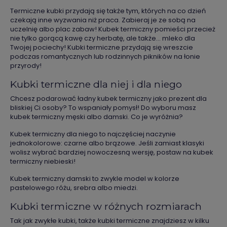
Termiczne kubki przydają się także tym, których na co dzień
czekają inne wyzwania niż praca. Zabieraj je ze sobą na
uczelnię albo plac zabaw! Kubek termiczny pomieści przecież
nie tylko gorącą kawę czy herbatę, ale także… mleko dla
Twojej pociechy! Kubki termiczne przydają się wreszcie
podczas romantycznych lub rodzinnych pikników na łonie
przyrody!
Kubki termiczne dla niej i dla niego
Chcesz podarować ładny kubek termiczny jako prezent dla
bliskiej Ci osoby? To wspaniały pomysł! Do wyboru masz
kubek termiczny męski albo damski. Co je wyróżnia?
Kubek termiczny dla niego to najczęściej naczynie
jednokolorowe: czarne albo brązowe. Jeśli zamiast klasyki
wolisz wybrać bardziej nowoczesną wersję, postaw na kubek
termiczny niebieski!
Kubek termiczny damski to zwykle model w kolorze
pastelowego różu, srebra albo miedzi.
Kubki termiczne w różnych rozmiarach
Tak jak zwykłe kubki, także kubki termiczne znajdziesz w kilku