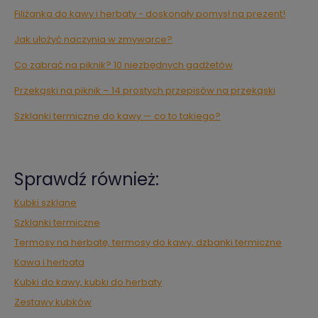
Filiżanka do kawy i herbaty - doskonały pomysł na prezent!
Jak ułożyć naczynia w zmywarce?
Co zabrać na piknik? 10 niezbędnych gadżetów
Przekąski na piknik – 14 prostych przepisów na przekąski
Szklanki termiczne do kawy — co to takiego?
Sprawdź również:
Kubki szklane
Szklanki termiczne
Termosy na herbatę, termosy do kawy, dzbanki termiczne
Kawa i herbata
Kubki do kawy, kubki do herbaty
Zestawy kubków