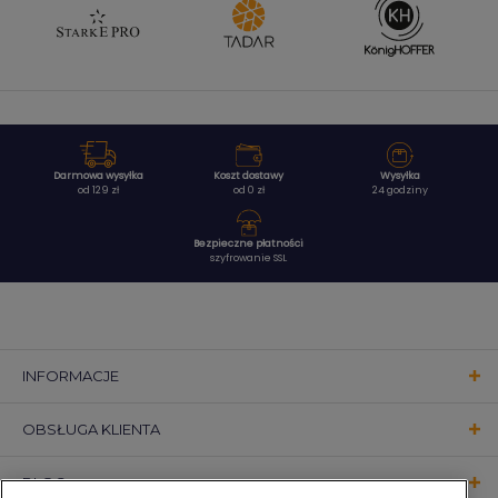
Darmowa wysyłka
Koszt dostawy
Wysyłka
od 129 zł
od 0 zł
24 godziny
Bezpieczne płatności
szyfrowanie SSL
INFORMACJE
OBSŁUGA KLIENTA
BLOG