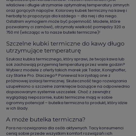
właściwe i długie utrzymanie optymalnej temperatury zimnych
oraz gorących napojów. Kolorowy kubek termiczny na kawę i
herbatę to propozycja dla każdego – dla niej i dla niego.
Ostatnim wymogiem może być pojemność. Modele, które
pozwalamy ci zamówić, otrzymały wielkość pomiędzy 320 a
750 ml (wliczając w to nasze butelki termiczne)!
Szczelne kubki termiczne do kawy długo
utrzymujące temperaturę
Szukasz kubka termicznego, który sprawi, że twoja kawa lub
sok zachowają przyjemną temperaturę przez wiele godzin?
Wybierz modele z oferty takich marek jak Tadar, Konighoffer,
czy Starke Pro. Dlaczego? Ponieważ korzystają one z
próżniowej izolacji termicznej. Skuteczność tego rozwiązania
uzupełniono o szczelne zamknięcie bazujące na odpowiednio
dopasowanym systemie uszczelek. Choć z zewnątrz
wyglądają niepozornie, kubki termiczne mają w sobie
ogromny potencjał – butelka termiczna to produkt, który idzie
w ich ślady.
A może butelka termiczna?
Pora na rozwiązania dla osób aktywnych. Tacy konsumenci
cenią sobie przede wszystkim komfort rozwiązań i ich