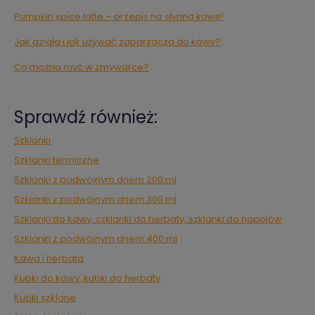
Pumpkin spice latte – przepis na słynną kawę!
Jak działa i jak używać zaparzacza do kawy?
Co można myć w zmywarce?
Sprawdź również:
Szklanki
Szklanki termiczne
Szklanki z podwójnym dnem 200 ml
Szklanki z podwójnym dnem 300 ml
Szklanki do kawy, szklanki do herbaty, szklanki do napojów
Szklanki z podwójnym dnem 400 ml
Kawa i herbata
Kubki do kawy, kubki do herbaty
Kubki szklane