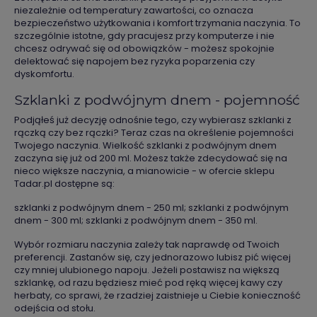
niezależnie od temperatury zawartości, co oznacza
bezpieczeństwo użytkowania i komfort trzymania naczynia. To
szczególnie istotne, gdy pracujesz przy komputerze i nie
chcesz odrywać się od obowiązków - możesz spokojnie
delektować się napojem bez ryzyka poparzenia czy
dyskomfortu.
Szklanki z podwójnym dnem - pojemność
Podjąłeś już decyzję odnośnie tego, czy wybierasz szklanki z
rączką czy bez rączki? Teraz czas na określenie pojemności
Twojego naczynia. Wielkość szklanki z podwójnym dnem
zaczyna się już od 200 ml. Możesz także zdecydować się na
nieco większe naczynia, a mianowicie - w ofercie sklepu
Tadar.pl dostępne są:
szklanki z podwójnym dnem - 250 ml; szklanki z podwójnym
dnem - 300 ml; szklanki z podwójnym dnem - 350 ml.
Wybór rozmiaru naczynia zależy tak naprawdę od Twoich
preferencji. Zastanów się, czy jednorazowo lubisz pić więcej
czy mniej ulubionego napoju. Jeżeli postawisz na większą
szklankę, od razu będziesz mieć pod ręką więcej kawy czy
herbaty, co sprawi, że rzadziej zaistnieje u Ciebie konieczność
odejścia od stołu.