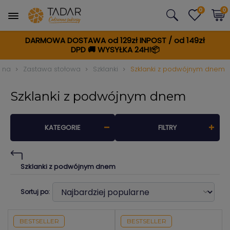
0
0
DARMOWA DOSTAWA od 129zł INPOST / od 149zł
DPD
🚚
WYSYŁKA 24H!📦
wna
Zastawa stołowa
Szklanki
Szklanki z podwójnym dnem
Szklanki z podwójnym dnem
KATEGORIE
FILTRY
Szklanki z podwójnym dnem
Sortuj po:
BESTSELLER
BESTSELLER