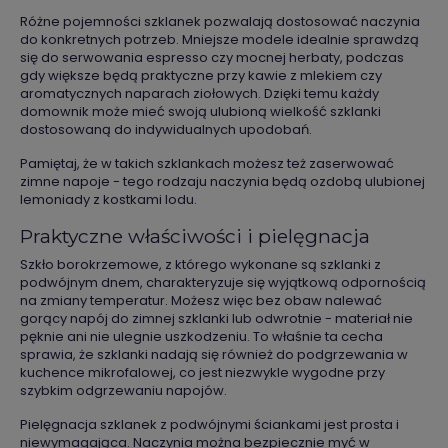
Różne pojemności szklanek pozwalają dostosować naczynia
do konkretnych potrzeb. Mniejsze modele idealnie sprawdzą
się do serwowania espresso czy mocnej herbaty, podczas
gdy większe będą praktyczne przy kawie z mlekiem czy
aromatycznych naparach ziołowych. Dzięki temu każdy
domownik może mieć swoją ulubioną wielkość szklanki
dostosowaną do indywidualnych upodobań.
Pamiętaj, że w takich szklankach możesz też zaserwować
zimne napoje - tego rodzaju naczynia będą ozdobą ulubionej
lemoniady z kostkami lodu.
Praktyczne właściwości i pielęgnacja
Szkło borokrzemowe, z którego wykonane są szklanki z
podwójnym dnem, charakteryzuje się wyjątkową odpornością
na zmiany temperatur. Możesz więc bez obaw nalewać
gorący napój do zimnej szklanki lub odwrotnie - materiał nie
pęknie ani nie ulegnie uszkodzeniu. To właśnie ta cecha
sprawia, że szklanki nadają się również do podgrzewania w
kuchence mikrofalowej, co jest niezwykle wygodne przy
szybkim odgrzewaniu napojów.
Pielęgnacja szklanek z podwójnymi ściankami jest prosta i
niewymagająca. Naczynia można bezpiecznie myć w