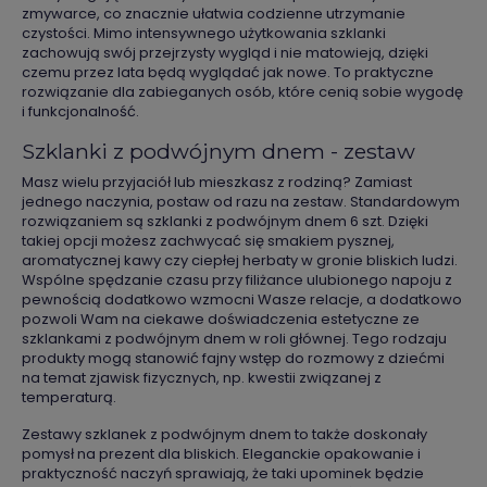
zmywarce, co znacznie ułatwia codzienne utrzymanie
czystości. Mimo intensywnego użytkowania szklanki
zachowują swój przejrzysty wygląd i nie matowieją, dzięki
czemu przez lata będą wyglądać jak nowe. To praktyczne
rozwiązanie dla zabieganych osób, które cenią sobie wygodę
i funkcjonalność.
Szklanki z podwójnym dnem - zestaw
Masz wielu przyjaciół lub mieszkasz z rodziną? Zamiast
jednego naczynia, postaw od razu na zestaw. Standardowym
rozwiązaniem są szklanki z podwójnym dnem 6 szt. Dzięki
takiej opcji możesz zachwycać się smakiem pysznej,
aromatycznej kawy czy ciepłej herbaty w gronie bliskich ludzi.
Wspólne spędzanie czasu przy filiżance ulubionego napoju z
pewnością dodatkowo wzmocni Wasze relacje, a dodatkowo
pozwoli Wam na ciekawe doświadczenia estetyczne ze
szklankami z podwójnym dnem w roli głównej. Tego rodzaju
produkty mogą stanowić fajny wstęp do rozmowy z dziećmi
na temat zjawisk fizycznych, np. kwestii związanej z
temperaturą.
Zestawy szklanek z podwójnym dnem to także doskonały
pomysł na prezent dla bliskich. Eleganckie opakowanie i
praktyczność naczyń sprawiają, że taki upominek będzie