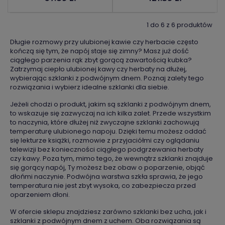
1 do 6 z 6 produktów
Długie rozmowy przy ulubionej kawie czy herbacie często
kończą się tym, że napój staje się zimny? Masz już dość
ciągłego parzenia rąk zbyt gorącą zawartością kubka?
Zatrzymaj ciepło ulubionej kawy czy herbaty na dłużej,
wybierając szklanki z podwójnym dnem. Poznaj zalety tego
rozwiązania i wybierz idealne szklanki dla siebie.
Jeżeli chodzi o produkt, jakim są szklanki z podwójnym dnem,
to wskazuje się zazwyczaj na ich kilka zalet. Przede wszystkim
to naczynia, które dłużej niż zwyczajne szklanki zachowują
temperaturę ulubionego napoju. Dzięki temu możesz oddać
się lekturze książki, rozmowie z przyjaciółmi czy oglądaniu
telewizji bez konieczności ciągłego podgrzewania herbaty
czy kawy. Poza tym, mimo tego, że wewnątrz szklanki znajduje
się gorący napój, Ty możesz bez obaw o poparzenie, objąć
dłońmi naczynie. Podwójna warstwa szkła sprawia, że jego
temperatura nie jest zbyt wysoka, co zabezpiecza przed
oparzeniem dłoni.
W ofercie sklepu znajdziesz zarówno szklanki bez ucha, jak i
szklanki z podwójnym dnem z uchem. Oba rozwiązania są