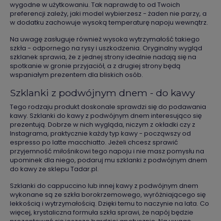
wygodne w użytkowaniu. Tak naprawdę to od Twoich
preferencji zależy, jaki model wybierzesz - żaden nie parzy, a
w dodatku zachowuje wysoką temperaturę napoju wewnątrz.
Na uwagę zasługuje również wysoka wytrzymałość takiego
szkła - odpornego na rysy i uszkodzenia. Oryginalny wygląd
szklanek sprawia, że z jednej strony idealnie nadają się na
spotkanie w gronie przyjaciół, a z drugiej strony będą
wspaniałym prezentem dla bliskich osób.
Szklanki z podwójnym dnem - do kawy
Tego rodzaju produkt doskonale sprawdzi się do podawania
kawy. Szklanki do kawy z podwójnym dnem interesująco się
prezentują. Dobrze w nich wygląda, niczym z okładki czy z
Instagrama, praktycznie każdy typ kawy - począwszy od
espresso po latte macchiatto. Jeżeli chcesz sprawić
przyjemność miłośnikowi tego napoju i nie masz pomysłu na
upominek dla niego, podaruj mu szklanki z podwójnym dnem
do kawy ze sklepu Tadar.pl.
Szklanki do cappuccino lub innej kawy z podwójnym dnem
wykonane są ze szkła borokrzemowego, wyróżniającego się
lekkością i wytrzymałością. Dzięki temu to naczynie na lata. Co
więcej, krystaliczna formuła szkła sprawi, że napój będzie