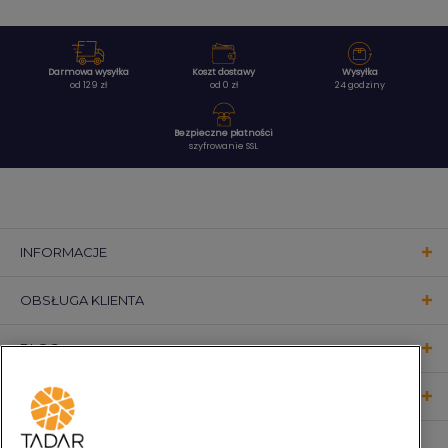
Darmowa wysyłka
Koszt dostawy
Wysyłka
od 129 zł
od 0 zł
24 godziny
Bezpieczne płatności
szyfrowanie SSL
INFORMACJE
OBSŁUGA KLIENTA
BLOG
KONTAKT