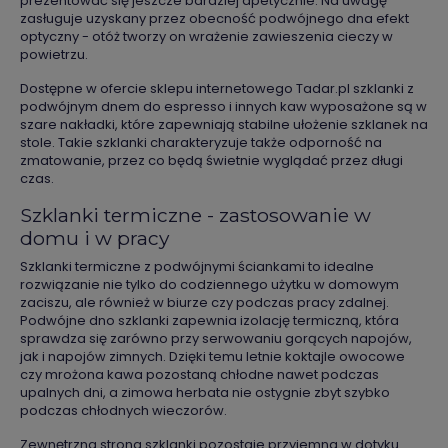
prezentować się jeszcze bardziej apetycznie. Na uwagę
zasługuje uzyskany przez obecność podwójnego dna efekt
optyczny - otóż tworzy on wrażenie zawieszenia cieczy w
powietrzu.
Dostępne w ofercie sklepu internetowego Tadar.pl szklanki z
podwójnym dnem do espresso i innych kaw wyposażone są w
szare nakładki, które zapewniają stabilne ułożenie szklanek na
stole. Takie szklanki charakteryzuje także odporność na
zmatowanie, przez co będą świetnie wyglądać przez długi
czas.
Szklanki termiczne - zastosowanie w
domu i w pracy
Szklanki termiczne z podwójnymi ściankami to idealne
rozwiązanie nie tylko do codziennego użytku w domowym
zaciszu, ale również w biurze czy podczas pracy zdalnej.
Podwójne dno szklanki zapewnia izolację termiczną, która
sprawdza się zarówno przy serwowaniu gorących napojów,
jak i napojów zimnych. Dzięki temu letnie koktajle owocowe
czy mrożona kawa pozostaną chłodne nawet podczas
upalnych dni, a zimowa herbata nie ostygnie zbyt szybko
podczas chłodnych wieczorów.
Zewnętrzna strona szklanki pozostaje przyjemna w dotyku