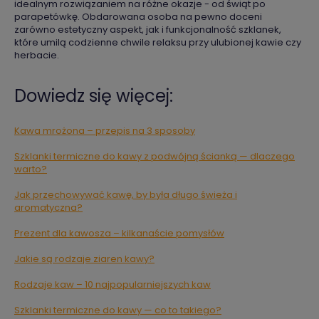
idealnym rozwiązaniem na różne okazje - od świąt po
parapetówkę. Obdarowana osoba na pewno doceni
zarówno estetyczny aspekt, jak i funkcjonalność szklanek,
które umilą codzienne chwile relaksu przy ulubionej kawie czy
herbacie.
Dowiedz się więcej:
Kawa mrożona – przepis na 3 sposoby
Szklanki termiczne do kawy z podwójną ścianką — dlaczego
warto?
Jak przechowywać kawę, by była długo świeża i
aromatyczna?
Prezent dla kawosza – kilkanaście pomysłów
Jakie są rodzaje ziaren kawy?
Rodzaje kaw – 10 najpopularniejszych kaw
Szklanki termiczne do kawy — co to takiego?