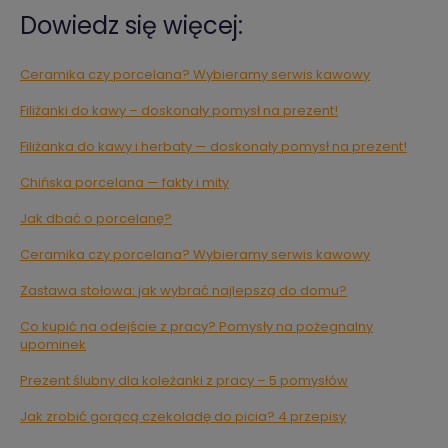
Dowiedz się więcej:
Ceramika czy porcelana? Wybieramy serwis kawowy
Filiżanki do kawy – doskonały pomysł na prezent!
Filiżanka do kawy i herbaty — doskonały pomysł na prezent!
Chińska porcelana — fakty i mity
Jak dbać o porcelanę?
Ceramika czy porcelana? Wybieramy serwis kawowy
Zastawa stołowa: jak wybrać najlepszą do domu?
Co kupić na odejście z pracy? Pomysły na pożegnalny
upominek
Prezent ślubny dla koleżanki z pracy – 5 pomysłów
Jak zrobić gorącą czekoladę do picia? 4 przepisy