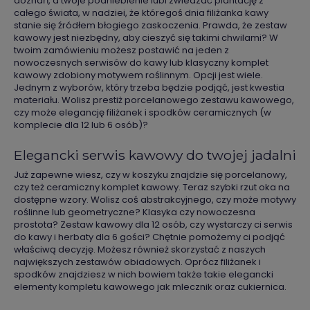
doznań, a twoje podniebienie lubi zwiedzać plantację z
całego świata, w nadziei, że któregoś dnia filiżanka kawy
stanie się źródłem błogiego zaskoczenia. Prawda, że zestaw
kawowy jest niezbędny, aby cieszyć się takimi chwilami? W
twoim zamówieniu możesz postawić na jeden z
nowoczesnych serwisów do kawy lub klasyczny komplet
kawowy zdobiony motywem roślinnym. Opcji jest wiele.
Jednym z wyborów, który trzeba będzie podjąć, jest kwestia
materiału. Wolisz prestiż porcelanowego zestawu kawowego,
czy może elegancję filiżanek i spodków ceramicznych (w
komplecie dla 12 lub 6 osób)?
Elegancki serwis kawowy do twojej jadalni
Już zapewne wiesz, czy w koszyku znajdzie się porcelanowy,
czy też ceramiczny komplet kawowy. Teraz szybki rzut oka na
dostępne wzory. Wolisz coś abstrakcyjnego, czy może motywy
roślinne lub geometryczne? Klasyka czy nowoczesna
prostota? Zestaw kawowy dla 12 osób, czy wystarczy ci serwis
do kawy i herbaty dla 6 gości? Chętnie pomożemy ci podjąć
właściwą decyzję. Możesz również skorzystać z naszych
największych zestawów obiadowych. Oprócz filiżanek i
spodków znajdziesz w nich bowiem także takie elegancki
elementy kompletu kawowego jak mlecznik oraz cukiernica.