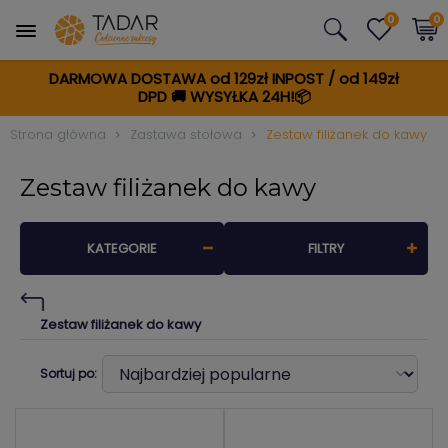
0
0
DARMOWA DOSTAWA od 129zł INPOST / od 149zł
DPD
🚚
WYSYŁKA 24H!📦
Strona główna
Zastawa stołowa
Zestaw filiżanek do kawy
Zestaw filiżanek do kawy
KATEGORIE
FILTRY
Zestaw filiżanek do kawy
Sortuj po: