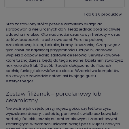
1 do 6 z 6 produktów
Suto zastawiony stół to przede wszystkim okazja do
spróbowania wielu różnych dań. Teraz jednak pora na chwilę
oddechu i relaksu. Oto nadchodzi czas kawy i herbaty – czas
tortów, babeczek i ciast z owocami. Pora na polewę
czekoladową, lukier, bakalie, kremy i kruszonkę. Czerp więc z
tych chwil jak najwięcej przyjemności i uzupełnij domowe
wypieki o odpowiednią zastawę deserową. Serwisy kawowe,
które tu znajdziesz, będą do tego idealne. Dzięki nim stworzysz
nakrycie dla 6 lub 12 osób. Spodki dołączone do filiżanek
spełnią funkcję talerzyków do ciasta. Wzornictwo kompletów
do kawy nie zawiedzie natomiast twojego gustu
estetycznego!
Zestaw filiżanek – porcelanowy lub
ceramiczny
Nie ważne jak często przyjmujesz gości, czy też tworzysz
wyszukane desery. Jesteś tu, ponieważ uwielbiasz kawę lub
herbatę. Delektujesz się nutami smakowymi i zapachowymi
zamkniętymi w ziarnach i liściach. Wciąż poszukujesz nowych