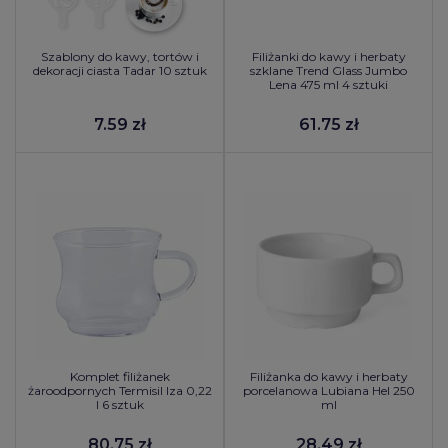
Szablony do kawy, tortów i
Filiżanki do kawy i herbaty
dekoracji ciasta Tadar 10 sztuk
szklane Trend Glass Jumbo
Lena 475 ml 4 sztuki
7.59 zł
61.75 zł
Komplet filiżanek
Filiżanka do kawy i herbaty
żaroodpornych Termisil Iza 0,22
porcelanowa Lubiana Hel 250
l 6 sztuk
ml
80.75 zł
28.49 zł