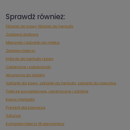
Sprawdź również:
Filiżanki do kawy, filiżanki do herbaty
Zastawa stołowa
Mleczniki i dzbanki do mleka
Zestawy talerzy
Imbryki do herbaty i kawy
Cukiernice i cukierniczki
Akcesoria do jadalni
Szklanki do kawy, szklanki do herbaty, szklanki do napojów
Talerze porcelanowe, ceramiczne i szklane
Kawa i herbata
Prezent dla kawosza
Sztućce
Komplety talerzy 18 elementów