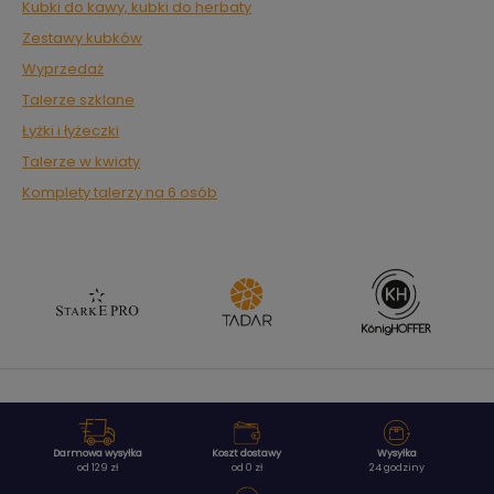
Kubki do kawy, kubki do herbaty
Zestawy kubków
Wyprzedaż
Talerze szklane
Łyżki i łyżeczki
Talerze w kwiaty
Komplety talerzy na 6 osób
Darmowa wysyłka
Koszt dostawy
Wysyłka
od 129 zł
od 0 zł
24 godziny