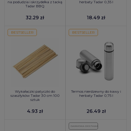
na podudzia i skrzydełka z tacką
herbaty Tadar 0,35 l
Tadar BBQ
32.29 zł
18.49 zł
BESTSELLER
BESTSELLER
Wykałaczki patyczki do
Termos nierdzewny do kawy i
szaszłyków Tadar 30 cm 100
herbaty Tadar 0,75 l
sztuk
4.93 zł
26.49 zł
DARMOWA DOSTAWA