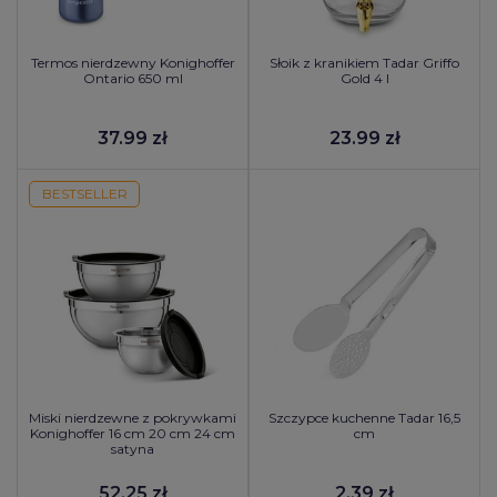
Termos nierdzewny Konighoffer
Słoik z kranikiem Tadar Griffo
Ontario 650 ml
Gold 4 l
37.99 zł
23.99 zł
BESTSELLER
Miski nierdzewne z pokrywkami
Szczypce kuchenne Tadar 16,5
Konighoffer 16 cm 20 cm 24 cm
cm
satyna
52.25 zł
2.39 zł