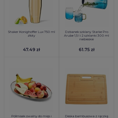
Shaker Konighoffer Lux 750 ml
Dzbanek szklany Starke Pro
złoty
Arube 1,5 l i 2 szklanki 300 ml
niebieskie
47.49 zł
61.75 zł
Półmisek owalny do mięs i
Deska bambusowa z rączką