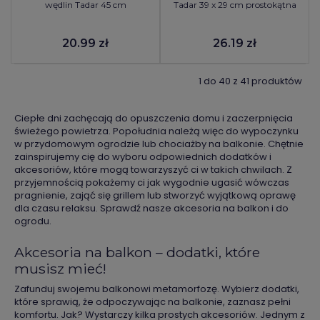
wędlin Tadar 45 cm
Tadar 39 x 29 cm prostokątna
20.99 zł
26.19 zł
1 do 40 z 41 produktów
Ciepłe dni zachęcają do opuszczenia domu i zaczerpnięcia
świeżego powietrza. Popołudnia należą więc do wypoczynku
w przydomowym ogrodzie lub chociażby na balkonie. Chętnie
zainspirujemy cię do wyboru odpowiednich dodatków i
akcesoriów, które mogą towarzyszyć ci w takich chwilach. Z
przyjemnością pokażemy ci jak wygodnie ugasić wówczas
pragnienie, zająć się grillem lub stworzyć wyjątkową oprawę
dla czasu relaksu. Sprawdź nasze akcesoria na balkon i do
ogrodu.
Akcesoria na balkon – dodatki, które
musisz mieć!
Zafunduj swojemu balkonowi metamorfozę. Wybierz dodatki,
które sprawią, że odpoczywając na balkonie, zaznasz pełni
komfortu. Jak? Wystarczy kilka prostych akcesoriów. Jednym z