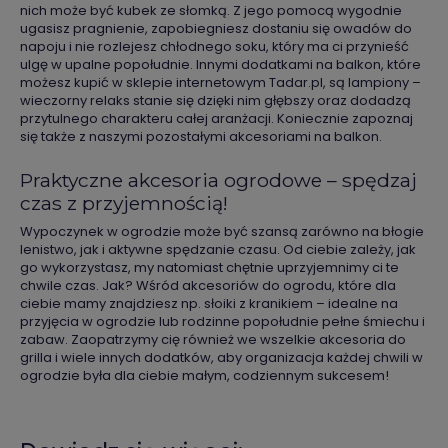
nich może być kubek ze słomką. Z jego pomocą wygodnie
ugasisz pragnienie, zapobiegniesz dostaniu się owadów do
napoju i nie rozlejesz chłodnego soku, który ma ci przynieść
ulgę w upalne popołudnie. Innymi dodatkami na balkon, które
możesz kupić w sklepie internetowym Tadar.pl, są lampiony –
wieczorny relaks stanie się dzięki nim głębszy oraz dodadzą
przytulnego charakteru całej aranżacji. Koniecznie zapoznaj
się także z naszymi pozostałymi akcesoriami na balkon.
Praktyczne akcesoria ogrodowe – spędzaj
czas z przyjemnością!
Wypoczynek w ogrodzie może być szansą zarówno na błogie
lenistwo, jak i aktywne spędzanie czasu. Od ciebie zależy, jak
go wykorzystasz, my natomiast chętnie uprzyjemnimy ci te
chwile czas. Jak? Wśród akcesoriów do ogrodu, które dla
ciebie mamy znajdziesz np. słoiki z kranikiem – idealne na
przyjęcia w ogrodzie lub rodzinne popołudnie pełne śmiechu i
zabaw. Zaopatrzymy cię również we wszelkie akcesoria do
grilla i wiele innych dodatków, aby organizacja każdej chwili w
ogrodzie była dla ciebie małym, codziennym sukcesem!