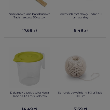
Noże drewniane bambusowe
Półmisek metalowy Tadar 30
Tadar zestaw 50 sztuk
cm owalny
17.69 zł
9.49 zł
Dzbanek z pokrywką Hega
Sznurek bawełniany 80 g Tadar
Habana 1,3 l mix kolorów
100 m
14.49 zł
7.69 zł