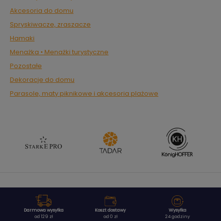
Akcesoria do domu
Spryskiwacze, zraszacze
Hamaki
Menażka • Menażki turystyczne
Pozostałe
Dekoracje do domu
Parasole, maty piknikowe i akcesoria plażowe
Darmowa wysyłka
Koszt dostawy
Wysyłka
od 129 zł
od 0 zł
24 godziny