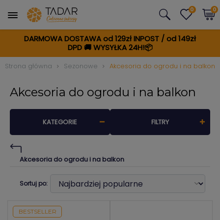
0
0
DARMOWA DOSTAWA od 129zł INPOST / od 149zł
DPD
🚚
WYSYŁKA 24H!📦
Strona główna
Sezonowe
Akcesoria do ogrodu i na balkon
Akcesoria do ogrodu i na balkon
KATEGORIE
FILTRY
Akcesoria do ogrodu i na balkon
Sortuj po:
BESTSELLER