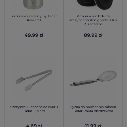
Termos konferencyjny Tadar
Wiaderko do lodu ze
Kawa 2 l
szczypcami Konighoffer Oris
2,8 l czarne
49.99 zł
89.99 zł
Szczypce kuchenne do cukru
Łyżka do nakładania sałatek
Tadar 12,5 cm
Tadar Paula nierdzewna
4.69 zł
11.99 zł