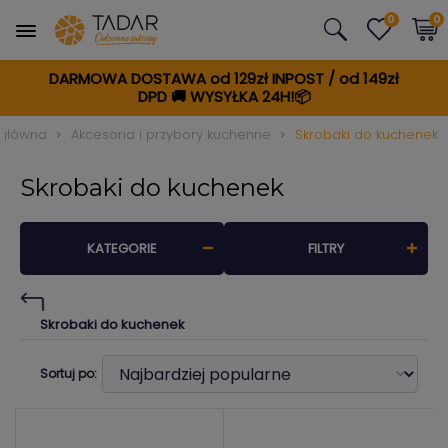
0
0
DARMOWA DOSTAWA od 129zł INPOST / od 149zł
DPD
🚚
WYSYŁKA 24H!📦
 główna
Akcesoria i przybory kuchenne
Skrobaki do kuchenek
Skrobaki do kuchenek
KATEGORIE
FILTRY
Skrobaki do kuchenek
Sortuj po: