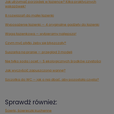
Jak utrzymać porządek w łazience? Kilka praktycznych
wskazówek!
8 rozwiązań do małej łazienki
Wyposażenie łazienki — 4 oryginalne gadżety do łazienki
Waga łazienkowa — wybieramy najlepszą!
Czym myć płytki, żeby się błyszczały?
Suszarka na pranie — przegląd 3 modeli
Nie tylko soda i ocet — 5 ekologicznych środków czystości
Jak wyczyścić zapuszczoną wannę?
Szczotka do WC — jak o nią dbać, aby pozostała czysta?
Sprawdź również:
Ścierki, ściereczki kuchenne