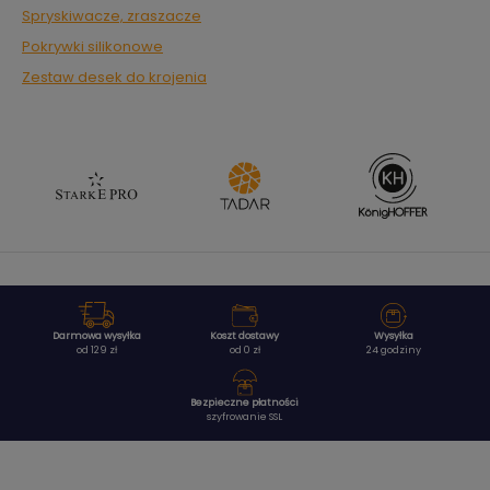
Spryskiwacze, zraszacze
Pokrywki silikonowe
Zestaw desek do krojenia
Darmowa wysyłka
Koszt dostawy
Wysyłka
od 129 zł
od 0 zł
24 godziny
Bezpieczne płatności
szyfrowanie SSL