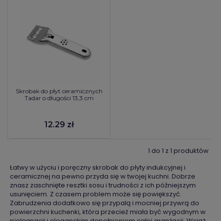
Skrobak do płyt ceramicznych
Tadar o długości 13,3 cm
12.29 zł
1 do 1 z 1 produktów
Łatwy w użyciu i poręczny skrobak do płyty indukcyjnej i
ceramicznej na pewno przyda się w twojej kuchni. Dobrze
znasz zaschnięte resztki sosu i trudności z ich późniejszym
usunięciem. Z czasem problem może się powiększyć.
Zabrudzenia dodatkowo się przypalą i mocniej przywrą do
powierzchni kuchenki, która przecież miała być wygodnym w
pielęgnacji i eleganckim dopełnieniem całej aranżacji. Wciąż