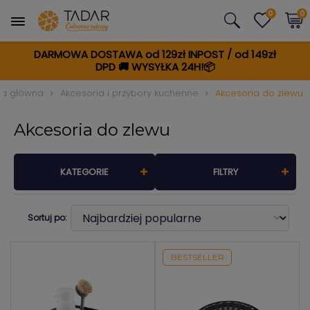
0
0
DARMOWA DOSTAWA od 129zł INPOST / od 149zł
DPD
🚚
WYSYŁKA 24H!📦
na główna
Akcesoria i przybory kuchenne
Akcesoria do zlewu
Akcesoria do zlewu
KATEGORIE
FILTRY
Sortuj po:
BESTSELLER