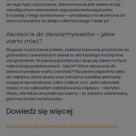
do tego typu czyszczenia. Zlewozmywak jest zatem wciąż
nieodłącznym elementem wyposażenia twojej kuchni.
Korzystaj z niego komfortowo – umożliwią ci to akcesoria do
zlewozmywaków ze sklepu internetowego Tadar.pl!
Akcesoria do zlewozmywaków – jakie
warto mieć?
Wygoda czyszczenia patelni, zastawy kawowej, przyborów do
gotowania i drewnianych desek to dla każdego trochę inne
udogodnienia. W pierwszej kolejności skup się zatem na tych
najbardziej podstawowych. Jakich? Które akcesoria do
zlewozmywaków warto zamówić? Na pewno będzie to sitko
do odpływu, które skutecznie zatrzyma wszelkie elementy
mogące spowodować zator i zatkać rury. Jeśli natomiast
zależy ci na całkowitym zablokowaniu odpływu – nie tylko
zlewu, ale także umywalki lub wanny – to wybierz uniwersalny,
gumowy korek na łańcuszku.
Dowiedz się więcej:
Akcesoria do zlewozmywaków, na które warto postawić!