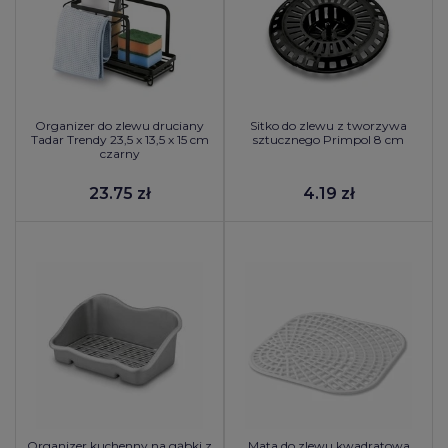
Organizer do zlewu druciany
Sitko do zlewu z tworzywa
Tadar Trendy 23,5 x 13,5 x 15 cm
sztucznego Primpol 8 cm
czarny
23.75 zł
4.19 zł
Organizer kuchenny na gąbki z
Mata do zlewu kwadratowa