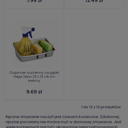
7.99 zł
12.49 zł
Organizer kuchenny na gąbki
Hega Jalon 23 x 13 x 8 cm
srebrny
9.69 zł
1 do 13 z 13 produktów
Ręczne zmywanie naczyń jest czasami konieczne. Zdobionej
ręcznie porcelany nie można myć w domowej zmywarce. Jest
wiele kuchennych naczyń i akcesoriów nieprzystosowanych