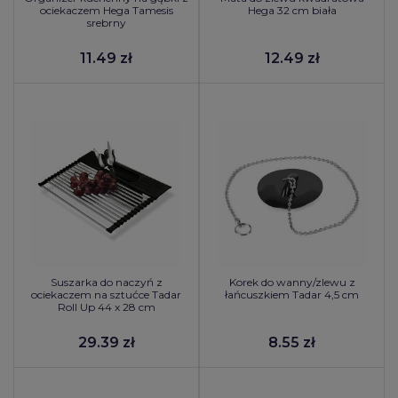
ociekaczem Hega Tamesis
Hega 32 cm biała
srebrny
11.49 zł
12.49 zł
Suszarka do naczyń z
Korek do wanny/zlewu z
ociekaczem na sztućce Tadar
łańcuszkiem Tadar 4,5 cm
Roll Up 44 x 28 cm
29.39 zł
8.55 zł