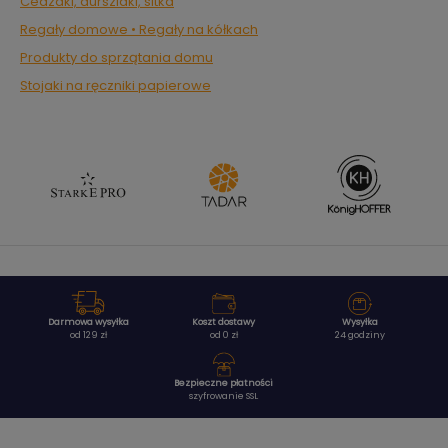
Cedzaki, durszlaki, sitka
Regały domowe • Regały na kółkach
Produkty do sprzątania domu
Stojaki na ręczniki papierowe
Darmowa wysyłka
Koszt dostawy
Wysyłka
od 129 zł
od 0 zł
24 godziny
Bezpieczne płatności
szyfrowanie SSL