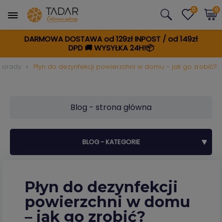
0
0
DARMOWA DOSTAWA od 129zł INPOST / od 149zł
DPD
🚚
WYSYŁKA 24H!📦
Porady
Płyn do dezynfekcji powierzchni w domu – jak go zrobić?
Blog - strona główna
BLOG - KATEGORIE
Płyn do dezynfekcji
powierzchni w domu
– jak go zrobić?