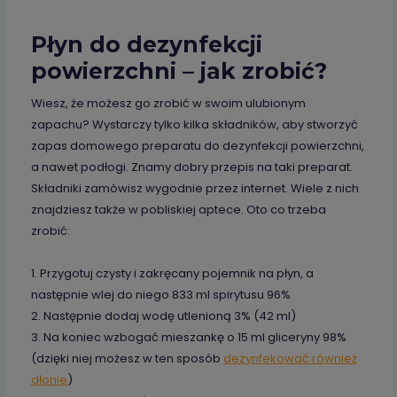
Płyn do dezynfekcji
powierzchni – jak zrobić?
Wiesz, że możesz go zrobić w swoim ulubionym
zapachu? Wystarczy tylko kilka składników, aby stworzyć
zapas domowego preparatu do dezynfekcji powierzchni,
a nawet podłogi. Znamy dobry przepis na taki preparat.
Składniki zamówisz wygodnie przez internet. Wiele z nich
znajdziesz także w pobliskiej aptece. Oto co trzeba
zrobić:
1. Przygotuj czysty i zakręcany pojemnik na płyn, a
następnie wlej do niego 833 ml spirytusu 96%
2. Następnie dodaj wodę utlenioną 3% (42 ml)
3. Na koniec wzbogać mieszankę o 15 ml gliceryny 98%
(dzięki niej możesz w ten sposób
dezynfekować również
dłonie
)