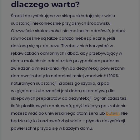
dlaczego warto?
Środki dezynfekujące ze sklepu składają się z wielu
substancji niekoniecznie przyjaznych środowisku.
Oczywiście skuteczności nie można im odmówić, jednak
równocześnie są także bardzo niebezpieczne, jeśli
dostaną się np. do oczu. Trzeba z nich korzystać w
rękawiczkach ochronnych i dbać, aby przebywający w
domu maluch nie odnalazł ich przypadkiem podczas
zwiedzania mieszkania. Płyn do dezynfekcji powierzchni
domowej roboty to natomiast mniej zmartwień i 100%
naturalnych substancji. Zrobisz go szybko, a pod
względem skuteczności jest dobrą alternatywą dla
sklepowych preparatów do dezynfekcji. Ograniczasz też
ilość plastikowych opakowań, gdyż taki płyn po zrobieniu
możesz wlać do uniwersalnego atomizera lub
butelki
. Nie
będzie cię to kosztować zbyt wiele – płyn do dezynfekcji
powierzchni przyda się w każdym domu.