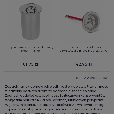
Szynkowar ze stali nierdzewnej
Termometr do potraw i
Browin 1,5 kg
szynkowaru Browin do 120 st. C
61.75 zł
42.75 zł
1 do 2 z 2 produktów
Zapach i smak domowych wędlin jest wyjątkowy. Przyjemność
z jedzenia podkreśla fakt, że doskonale znasz ich skład.
Żadnych dodatków, wypełniaczy i sztucznych konserwantów.
Wyłącznie naturalne walory i aromaty ulubionych przypraw.
Wędliny, mielonka, schab, czy karkówka z szynkowara mogą
zapewnić ci taki pakiet przyjemności i zdrowia na co dzień.
Wystarczy prosty zestaw wędliniarski. Stwórz go wspólnie z