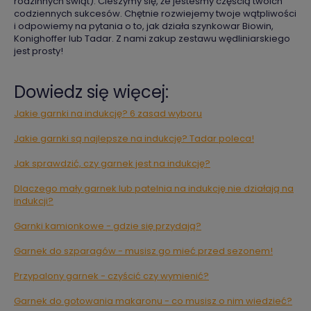
rodzinnych świąt). Cieszymy się, że jesteśmy częścią twoich
codziennych sukcesów. Chętnie rozwiejemy twoje wątpliwości
i odpowiemy na pytania o to, jak działa szynkowar Biowin,
Konighoffer lub Tadar. Z nami zakup zestawu wędliniarskiego
jest prosty!
Dowiedz się więcej:
Jakie garnki na indukcję? 6 zasad wyboru
Jakie garnki są najlepsze na indukcję? Tadar poleca!
Jak sprawdzić, czy garnek jest na indukcję?
Dlaczego mały garnek lub patelnia na indukcję nie działają na
indukcji?
Garnki kamionkowe - gdzie się przydają?
Garnek do szparagów - musisz go mieć przed sezonem!
Przypalony garnek - czyścić czy wymienić?
Garnek do gotowania makaronu - co musisz o nim wiedzieć?