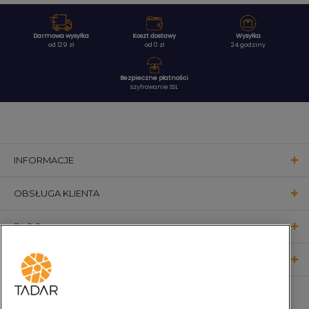
Darmowa wysyłka
Koszt dostawy
Wysyłka
od 129 zł
od 0 zł
24 godziny
Bezpieczne płatności
szyfrowanie SSL
INFORMACJE
OBSŁUGA KLIENTA
BLOG
KONTAKT
OBSERWUJ NAS