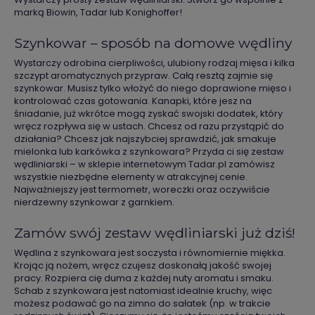
marką Biowin, Tadar lub Konighoffer!
Szynkowar – sposób na domowe wędliny
Wystarczy odrobina cierpliwości, ulubiony rodzaj mięsa i kilka
szczypt aromatycznych przypraw. Całą resztą zajmie się
szynkowar. Musisz tylko włożyć do niego doprawione mięso i
kontrolować czas gotowania. Kanapki, które jesz na
śniadanie, już wkrótce mogą zyskać swojski dodatek, który
wręcz rozpływa się w ustach. Chcesz od razu przystąpić do
działania? Chcesz jak najszybciej sprawdzić, jak smakuje
mielonka lub karkówka z szynkowara? Przyda ci się zestaw
wędliniarski – w sklepie internetowym Tadar.pl zamówisz
wszystkie niezbędne elementy w atrakcyjnej cenie.
Najważniejszy jest termometr, woreczki oraz oczywiście
nierdzewny szynkowar z garnkiem.
Zamów swój zestaw wędliniarski już dziś!
Wędlina z szynkowara jest soczysta i równomiernie miękka.
Krojąc ją nożem, wręcz czujesz doskonałą jakość swojej
pracy. Rozpiera cię duma z każdej nuty aromatu i smaku.
Schab z szynkowara jest natomiast idealnie kruchy, więc
możesz podawać go na zimno do sałatek (np. w trakcie