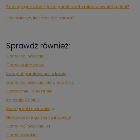
Rodzaje garnków – jakie garnki warto mieć w swojej kuchni?
Jak obliczyć, ile litrów ma garnek?
Sprawdź również:
Garnki na indukcję
Garnki pojedyncze
Komplet garnków na indukcję
Garnki na indukcję i do piekarnika
Gotowanie i pieczenie
Kolekcja Genius
Małe garnki na indukcję
Nowoczesne garnki na indukcję
Garnki na indukcję 10 l
Garnki wysokie