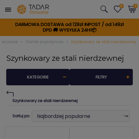
0
0
DARMOWA DOSTAWA od 129zł INPOST / od 149zł
DPD
🚚
WYSYŁKA 24H!📦
pieczenie
Garnki pojedyncze
Szynkowary ze stali nierdzewnej
Szynkowary ze stali nierdzewnej
KATEGORIE
FILTRY
Szynkowary ze stali nierdzewnej
Sortuj po: