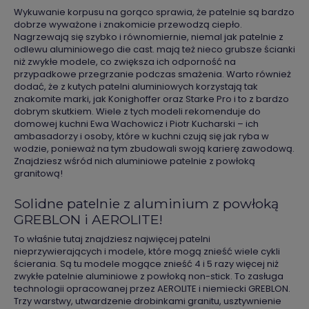
Wykuwanie korpusu na gorąco sprawia, że patelnie są bardzo
dobrze wyważone i znakomicie przewodzą ciepło.
Nagrzewają się szybko i równomiernie, niemal jak patelnie z
odlewu aluminiowego die cast. mają też nieco grubsze ścianki
niż zwykłe modele, co zwiększa ich odporność na
przypadkowe przegrzanie podczas smażenia. Warto również
dodać, że z kutych patelni aluminiowych korzystają tak
znakomite marki, jak Konighoffer oraz Starke Pro i to z bardzo
dobrym skutkiem. Wiele z tych modeli rekomenduje do
domowej kuchni Ewa Wachowicz i Piotr Kucharski – ich
ambasadorzy i osoby, które w kuchni czują się jak ryba w
wodzie, ponieważ na tym zbudowali swoją karierę zawodową.
Znajdziesz wśród nich aluminiowe patelnie z powłoką
granitową!
Solidne patelnie z aluminium z powłoką
GREBLON i AEROLITE!
To właśnie tutaj znajdziesz najwięcej patelni
nieprzywierających i modele, które mogą znieść wiele cykli
ścierania. Są tu modele mogące znieść 4 i 5 razy więcej niż
zwykłe patelnie aluminiowe z powłoką non-stick. To zasługa
technologii opracowanej przez AEROLITE i niemiecki GREBLON.
Trzy warstwy, utwardzenie drobinkami granitu, usztywnienie