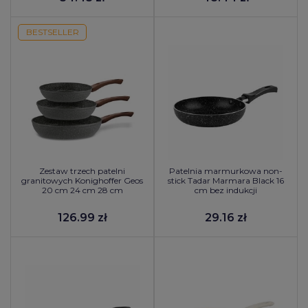
BESTSELLER
Zestaw trzech patelni
Patelnia marmurkowa non-
granitowych Konighoffer Geos
stick Tadar Marmara Black 16
20 cm 24 cm 28 cm
cm bez indukcji
126.99 zł
29.16 zł