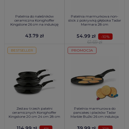
Patelnia do naleśników
Patelnia marmurkowa non-
ceramiczna Konighoffer
stick z pokrywką głęboka Tadar
Kingstone 26 cm na indukcję
Marmara 28 cm
43.79 zł
54.99 zł
-10%
61.69 zł
BESTSELLER
PROMOCJA
Zestaw trzech patelni
Patelnia marmurowa do
ceramicznych Konighoffer
pancakes i placków Tadar
Kingstone 20 cm 24 cm 28 cm
Marble Buźki 26 cm indukcja
114.99 zł
39.99 zł
-6%
-10%