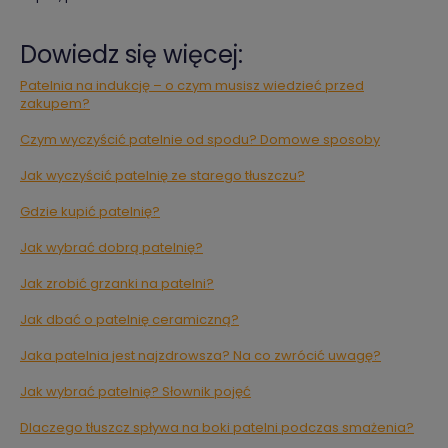
Dowiedz się więcej:
Patelnia na indukcję – o czym musisz wiedzieć przed
zakupem?
Czym wyczyścić patelnie od spodu? Domowe sposoby
Jak wyczyścić patelnię ze starego tłuszczu?
Gdzie kupić patelnię?
Jak wybrać dobrą patelnię?
Jak zrobić grzanki na patelni?
Jak dbać o patelnię ceramiczną?
Jaka patelnia jest najzdrowsza? Na co zwrócić uwagę?
Jak wybrać patelnię? Słownik pojęć
Dlaczego tłuszcz spływa na boki patelni podczas smażenia?