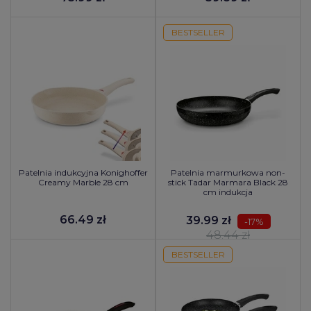
BESTSELLER
Patelnia indukcyjna Konighoffer
Patelnia marmurkowa non-
Creamy Marble 28 cm
stick Tadar Marmara Black 28
cm indukcja
66.49 zł
39.99 zł
-17%
48.44 zł
BESTSELLER