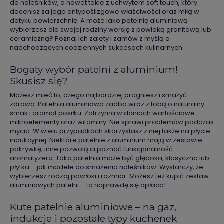
do naleśników, a nawet takie z uchwytem soft touch, który
docenisz za jego antypoślizgowe właściwości oraz miłą w
dotyku powierzchnię. A może jako patelnię aluminiową
wybierzesz dla swojej rodziny wersję z powłoką granitową lub
ceramiczną? Poznaj ich zalety i zamów z myślą o
nadchodzących codziennych sukcesach kulinarnych.
Bogaty wybór patelni z aluminium!
Skusisz się?
Możesz mieć to, czego najbardziej pragniesz i smażyć
zdrowo. Patelnia aluminiowa zadba wraz z tobą o naturalny
smak i aromat posiłku. Zatrzyma w daniach wartościowe
mikroelementy oraz witaminy. Nie sprawi problemów podczas
mycia. W wielu przypadkach skorzystasz z niej także na płycie
indukcyjnej. Niektóre patelnie z aluminium mają w zestawie
pokrywkę, inne pozwolą ci poznać funkcjonalność
aromatyzera. Taka patelnia może być głęboka, klasyczna lub
płytka – jak modele do smażenia naleśników. Wystarczy, że
wybierzesz rodzaj powłoki i rozmiar. Możesz też kupić zestaw
aluminiowych patelni – to naprawdę się opłaca!
Kute patelnie aluminiowe – na gaz,
indukcje i pozostałe typy kuchenek