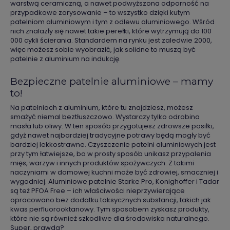
warstwą ceramiczną, a nawet podwyższona odporność na
przypadkowe zarysowanie – to wszystko dzięki kutym
patelniom aluminiowym i tym z odlewu aluminiowego. Wśród
nich znalazły się nawet takie perełki, które wytrzymują do 100
000 cykli ścierania. Standardem na rynku jest zaledwie 2000,
więc możesz sobie wyobrazić, jak solidne to muszą być
patelnie z aluminium na indukcję.
Bezpieczne patelnie aluminiowe – mamy
to!
Na patelniach z aluminium, które tu znajdziesz, możesz
smażyć niemal beztłuszczowo. Wystarczy tylko odrobina
masła lub oliwy. W ten sposób przygotujesz zdrowsze posiłki,
gdyż nawet najbardziej tradycyjne potrawy będą mogły być
bardziej lekkostrawne. Czyszczenie patelni aluminiowych jest
przy tym łatwiejsze, bo w prosty sposób unikasz przypalenia
mięs, warzyw i innych produktów spożywczych. Z takimi
naczyniami w domowej kuchni może być zdrowiej, smaczniej i
wygodniej. Aluminiowe patelnie Starke Pro, Konighoffer i Tadar
są też PFOA Free – ich właściwości nieprzywierające
opracowano bez dodatku toksycznych substancji, takich jak
kwas perfluorooktanowy. Tym sposobem zyskasz produkty,
które nie są również szkodliwe dla środowiska naturalnego.
Super, prawda?