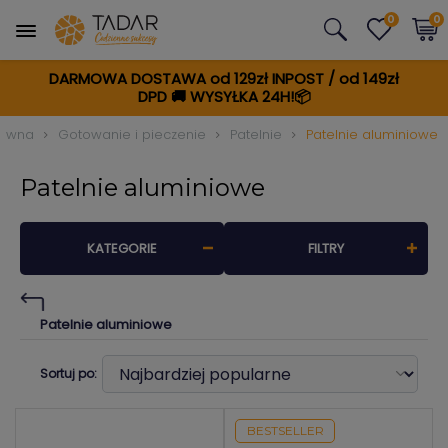
0
0
DARMOWA DOSTAWA od 129zł INPOST / od 149zł
DPD
🚚
WYSYŁKA 24H!📦
łówna
Gotowanie i pieczenie
Patelnie
Patelnie aluminiowe
Patelnie aluminiowe
KATEGORIE
FILTRY
Patelnie aluminiowe
Sortuj po:
BESTSELLER