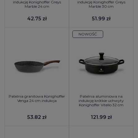
indukcję Konighoffer Greys
indukcję Konighoffer Greys
Marble 24 cm
Marble 30 cm
42.75 zł
51.99 zł
NOWOŚĆ
Patelnia granitowa Konighoffer
Patelnia aluminiowa na
Venga 24 cm indukcja
indukcję krótkie uchwyty
Konighoffer Vitello 32 cm
53.82 zł
121.99 zł