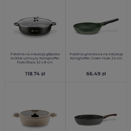
Patelnia na indukcję głęboka
Patelnia granitowa na indukcję
krótkie uchwyty Konighoffer
Konighoffer Green Husk 24 cm
Pollo Black 32 x 8 cm
118.74 zł
66.49 zł