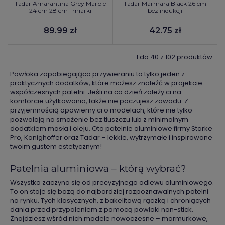
Tadar Amarantina Grey Marble
Tadar Marmara Black 26 cm
24 cm 28 cm i miarki
bez indukcji
89.99 zł
42.75 zł
1 do 40 z 102 produktów
Powłoka zapobiegająca przywieraniu to tylko jeden z
praktycznych dodatków, które możesz znaleźć w projekcie
współczesnych patelni. Jeśli na co dzień zależy ci na
komforcie użytkowania, także nie poczujesz zawodu. Z
przyjemnością opowiemy ci o modelach, które nie tylko
pozwalają na smażenie bez tłuszczu lub z minimalnym
dodatkiem masła i oleju. Oto patelnie aluminiowe firmy Starke
Pro, Konighoffer oraz Tadar – lekkie, wytrzymałe i inspirowane
twoim gustem estetycznym!
Patelnia aluminiowa – którą wybrać?
Wszystko zaczyna się od precyzyjnego odlewu aluminiowego.
To on staje się bazą do najbardziej rozpoznawalnych patelni
na rynku. Tych klasycznych, z bakelitową rączką i chroniących
dania przed przypaleniem z pomocą powłoki non-stick.
Znajdziesz wśród nich modele nowoczesne – marmurkowe,