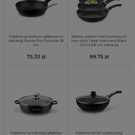
Patelnia granitowa głęboka na
Zestaw patelni marmurkowych
indukcję Starke Pro Piccante 28
non-stick Tadar Marmara Black
cm
20/24/28 cm indukcja
75.33 zł
99.75 zł
Patelnia na indukcję głęboka
Patelnia WOK z pokrywką