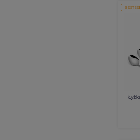
BESTSE
Łyżk