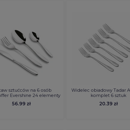
taw sztućców na 6 osób
Widelec obiadowy Tadar
ffer Evershine 24 elementy
komplet 6 sztuk
56.99 zł
20.39 zł