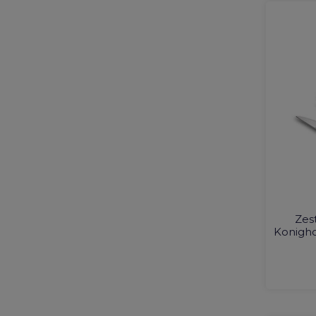
Zes
Konigho