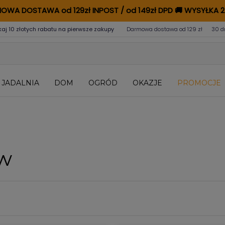
OWA DOSTAWA od 129zł INPOST / od 149zł DPD
🚚
WYSYŁKA 2
kaj 10 złotych rabatu na pierwsze zakupy
Darmowa dostawa od 129 zł
30 d
JADALNIA
DOM
OGRÓD
OKAZJE
PROMOCJE
ów