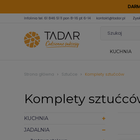
DARM
Infolinia tel.
61 846 51 11
pon 8-16 pt 6-14
kontakt@tadar.pl
Zys
KUCHNIA
Strona główna
Sztućce
Komplety sztućców
Komplety sztućc
KUCHNIA
JADALNIA