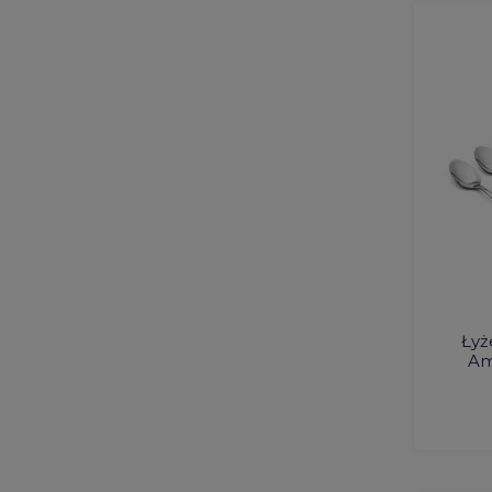
Łyż
Am