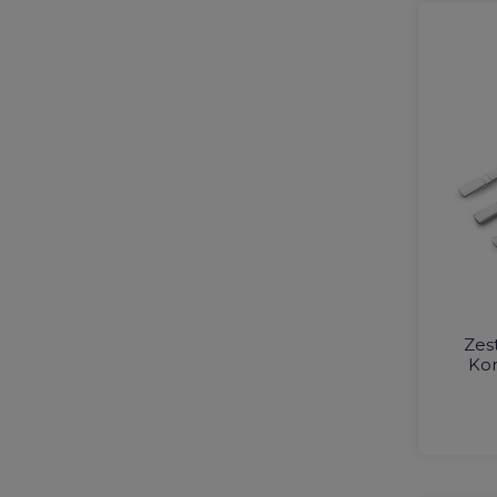
Zes
Kon