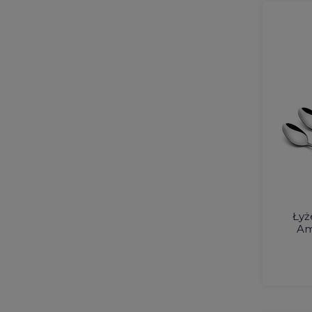
Łyż
Am