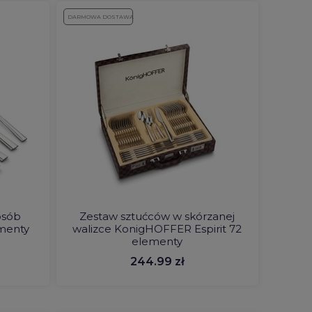
DARMOWA DOSTAWA
osób
Zestaw sztućców w skórzanej
ementy
walizce KonigHOFFER Espirit 72
elementy
244.99 zł