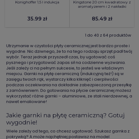
Konighoffer 1,5 l indukcja
Kingstone 20 cm kwadratowy z
aromatyzerem i 2 nakładki
35.99 zł
85.49 zł
1 do 40 z 64 produktów
Utrzymanie w czystości płyty ceramicznej jest bardzo proste i
wygodne. Nic dziwnego, że to na tego rodzaju sprzęt padł twój
wybór. Teraz jednak przyszedł czas, by ugotować coś
pysznego i przygotować zapas sił na codzienne wyzwania.
Jeśli zależy ci na pełnym sukcesie, to jesteś we właściwym
miejscu. Garnki na płytę ceramiczną (indukcyjną też!) są w
zasięgu twoich rąk, wystarczy kilka kliknięć i cierpliwości
podczas oczekiwania na dokładnie zabezpieczoną przesyłkę
z zamówieniem. Do gotowania na płycie ceramicznej możesz
wykorzystać różne garnki – aluminiowe, ze stali nierdzewnej, a
nawet emaliowane!
Jakie garnki na płytę ceramiczną? Gotuj
wygodnie!
Wiele zależy od tego, co chcesz ugotować. Szukasz garnka z
pokrywką? A może najchętniej postawisz na model