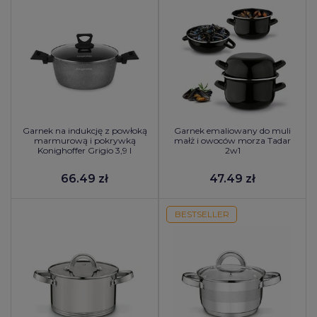
Garnek na indukcję z powłoką
Garnek emaliowany do muli
marmurową i pokrywką
małż i owoców morza Tadar
Konighoffer Grigio 3,9 l
2w1
66.49 zł
47.49 zł
BESTSELLER