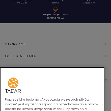
od 129 zł
od 0 zł
24 godziny
Bezpieczne płatności
szyfrowanie SSL
INFORMACJE
OBSŁUGA KLIENTA
BLOG
KONTAKT
OBSERWUJ NAS
Poprzez kliknięcie na „Akceptacja wszystkich plików
cookie” jest wyrażona zgoda na przechowywanie plików
cookie na swoim urządzeniu w celu usprawnienia