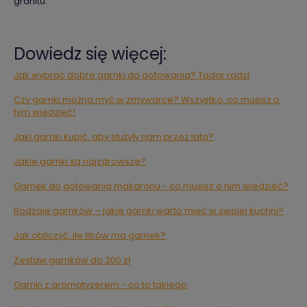
granitu.
Dowiedz się więcej:
Jak wybrać dobre garnki do gotowania? Tadar radzi
Czy garnki można myć w zmywarce? Wszystko, co musisz o
tym wiedzieć!
Jaki garnki kupić, aby służyły nam przez lata?
Jakie garnki są najzdrowsze?
Garnek do gotowania makaronu - co musisz o nim wiedzieć?
Rodzaje garnków – jakie garnki warto mieć w swojej kuchni?
Jak obliczyć, ile litrów ma garnek?
Zestaw garnków do 200 zł
Garnki z aromatyzerem - co to takiego