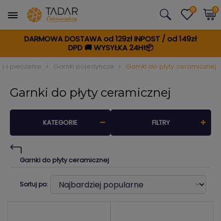
0
0
DARMOWA DOSTAWA od 129zł INPOST / od 149zł
DPD
🚚
WYSYŁKA 24H!📦
 i pieczenie
Garnki pojedyncze
Garnki do płyty ceramicznej
Garnki do płyty ceramicznej
KATEGORIE
FILTRY
Garnki do płyty ceramicznej
Sortuj po: