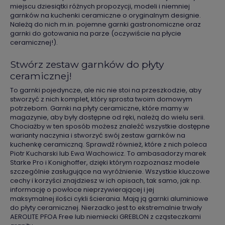
miejscu dziesiątki różnych propozycji, modeli i niemniej
garnków na kuchenki ceramiczne o oryginalnym designie.
Należą do nich m.in. pojemne garnki gastronomiczne oraz
garnki do gotowania na parze (oczywiście na płycie
ceramicznej!).
Stwórz zestaw garnków do płyty
ceramicznej!
To garnki pojedyncze, ale nic nie stoi na przeszkodzie, aby
stworzyć z nich komplet, który sprosta twoim domowym
potrzebom. Garnki na płyty ceramiczne, które mamy w
magazynie, aby były dostępne od ręki, należą do wielu serii.
Chociażby w ten sposób możesz znaleźć wszystkie dostępne
warianty naczynia i stworzyć swój zestaw garnków na
kuchenkę ceramiczną. Sprawdź również, które z nich poleca
Piotr Kucharski lub Ewa Wachowicz. To ambasadorzy marek
Starke Pro i Konighoffer, dzięki którym rozpoznasz modele
szczególnie zasługujące na wyróżnienie. Wszystkie kluczowe
cechy i korzyści znajdziesz w ich opisach, tak samo, jak np.
informację o powłoce nieprzywierającej i jej
maksymalnej ilości cykli ścierania. Mają ją garnki aluminiowe
do płyty ceramicznej. Nierzadko jest to ekstremalnie trwały
AEROLITE PFOA Free lub niemiecki GREBLON z cząsteczkami