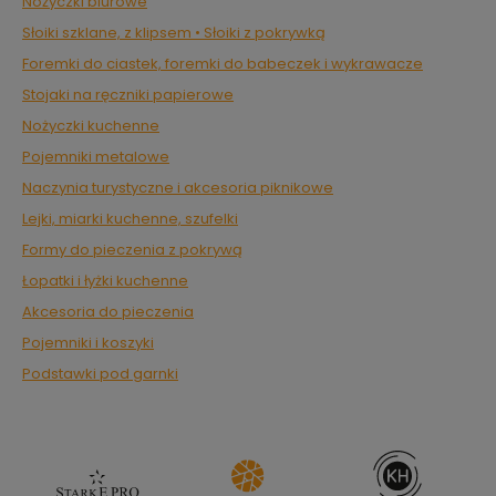
Nożyczki biurowe
Słoiki szklane, z klipsem • Słoiki z pokrywką
Foremki do ciastek, foremki do babeczek i wykrawacze
Stojaki na ręczniki papierowe
Nożyczki kuchenne
Pojemniki metalowe
Naczynia turystyczne i akcesoria piknikowe
Lejki, miarki kuchenne, szufelki
Formy do pieczenia z pokrywą
Łopatki i łyżki kuchenne
Akcesoria do pieczenia
Pojemniki i koszyki
Podstawki pod garnki