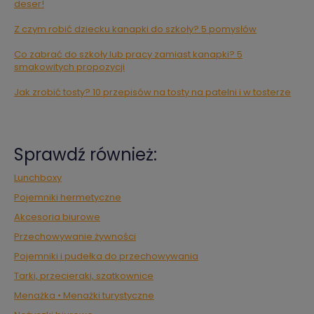
deser!
Z czym robić dziecku kanapki do szkoły? 5 pomysłów
Co zabrać do szkoły lub pracy zamiast kanapki? 5
smakowitych propozycji
Jak zrobić tosty? 10 przepisów na tosty na patelni i w tosterze
Sprawdź również:
Lunchboxy
Pojemniki hermetyczne
Akcesoria biurowe
Przechowywanie żywności
Pojemniki i pudełka do przechowywania
Tarki, przecieraki, szatkownice
Menażka • Menażki turystyczne