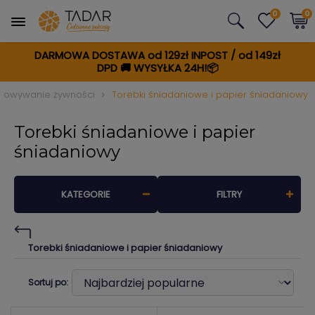
0
0
DARMOWA DOSTAWA od 129zł INPOST / od 149zł
DPD
🚚
WYSYŁKA 24H!📦
howywanie żywności
Torebki śniadaniowe i papier śniadaniowy
Torebki śniadaniowe i papier
śniadaniowy
KATEGORIE
FILTRY
Torebki śniadaniowe i papier śniadaniowy
Sortuj po: