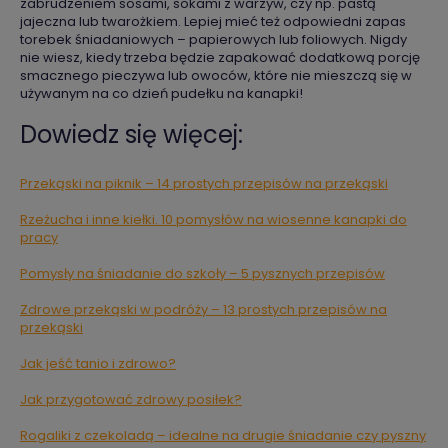
zabrudzeniem sosami, sokami z warzyw, czy np. pastą
jajeczna lub twarożkiem. Lepiej mieć też odpowiedni zapas
torebek śniadaniowych – papierowych lub foliowych. Nigdy
nie wiesz, kiedy trzeba będzie zapakować dodatkową porcję
smacznego pieczywa lub owoców, które nie mieszczą się w
używanym na co dzień pudełku na kanapki!
Dowiedz się więcej:
Przekąski na piknik – 14 prostych przepisów na przekąski
Rzeżucha i inne kiełki. 10 pomysłów na wiosenne kanapki do
pracy
Pomysły na śniadanie do szkoły – 5 pysznych przepisów
Zdrowe przekąski w podróży – 13 prostych przepisów na
przekąski
Jak jeść tanio i zdrowo?
Jak przygotować zdrowy posiłek?
Rogaliki z czekoladą – idealne na drugie śniadanie czy pyszny