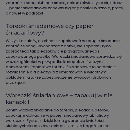
zabrać ze sobą ulubione smaki, dokądkolwiek tylko się udasz
– papier śniadaniowy zapewni higienę posiłku w szkole, pracy,
a nawet w podróży!
Torebki śniadaniowe czy papier
śniadaniowy?
Wszystko zależy, co chcesz zapakować na drugie śniadanie i
zabrać ze sobą. Wychodząc z domu, nie zapomnij tylko
zabrać tego tak pieczołowicie przygotowanego i
zapakowanego posiłku. Woreczki śniadaniowe sprawdzą się
w szczególności w przypadku kanapek ze świeżym
pomidorem. Papierowe torebki śniadaniowe to natomiast
rozwiązanie dla pieczywa z umiarkowanie wilgotnym
obkładem, a także zabezpieczenie owoców i drobnych
przekąsek.
Woreczki śniadaniowe – zapakuj w nie
kanapki!
Zanim włożysz śniadanie do torebki, plecaka lub torby,
zapakuj je dokładnie w papier śniadaniowy lub foliowy
woreczek. Zyskasz dzięki temu gwarancję świeżości
ulubionych składników i ochronisz resztę bagażu przed