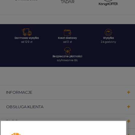
Darmowa wysyłka
Koszt dostawy
Wysyłka
od 129 zł
od 0 zł
24 godziny
Bezpieczne płatności
szyfrowanie SSL
INFORMACJE
OBSŁUGA KLIENTA
BLOG