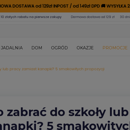
OWA DOSTAWA od 129zł INPOST / od 149zł DPD
🚚
WYSYŁKA 2
 10 złotych rabatu na pierwsze zakupy
Darmowa dostawa od 129 zł
30 dni
JADALNIA
DOM
OGRÓD
OKAZJE
PROMOCJE
y lub pracy zamiast kanapki? 5 smakowitych propozycji
o zabrać do szkoły lub
anapki? 5 smakowityc