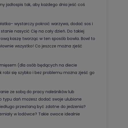
zny jadłospis tak, aby każdego dnia jeść coś
ałatka– wystarczy pokroić warzywa, dodać sos i
stanie nasycić Cię na cały dzień. Do takiej
zdrową kaszę tworząc w ten sposób bowla. Bowl to
łownie wszystko! Co jeszcze można zjeść
i mięsem (dla osób będących na diecie
 robi się szybko i bez problemu można zjeść go
ranie ze sobą do pracy naleśników lub
go typu dań możesz dodać swoje ulubione
niedługo przestaną być zdatne do jedzenia?
zerniały w lodówce? Takie owoce idealnie