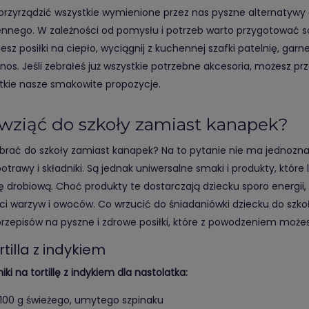
przyrządzić wszystkie wymienione przez nas pyszne alternatywy 
nnego. W zależności od pomysłu i potrzeb warto przygotować 
esz posiłki na ciepło, wyciągnij z kuchennej szafki patelnię, garn
nos. Jeśli zebrałeś już wszystkie potrzebne akcesoria, możesz prz
tkie nasze smakowite propozycje.
wziąć do szkoły zamiast kanapek?
brać do szkoły zamiast kanapek? Na to pytanie nie ma jednoznac
otrawy i składniki. Są jednak uniwersalne smaki i produkty, które l
ę drobiową. Choć produkty te dostarczają dziecku sporo energii
ci warzyw i owoców. Co wrzucić do śniadaniówki dziecku do szko
przepisów na pyszne i zdrowe posiłki, które z powodzeniem możes
ortilla z indykiem
iki na tortillę z indykiem dla nastolatka:
100 g świeżego, umytego szpinaku