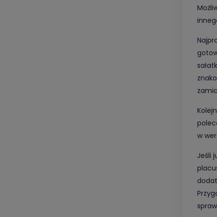
Możli
inneg
Najpr
gotow
sałat
znako
zamia
Kolej
polec
w wer
Jeśli
placu
dodat
Przyg
spraw