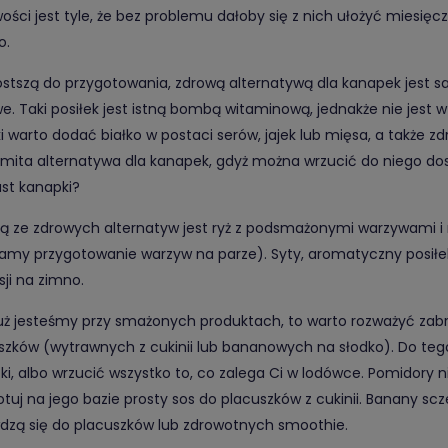
wości jest tyle, że bez problemu dałoby się z nich ułożyć miesięc
o.
ostszą do przygotowania, zdrową alternatywą dla kanapek jest s
e. Taki posiłek jest istną bombą witaminową, jednakże nie jest w 
ki warto dodać białko w postaci serów, jajek lub mięsa, a także 
mita alternatywa dla kanapek, gdyż można wrzucić do niego dos
st kanapki?
ną ze zdrowych alternatyw jest ryż z podsmażonymi warzywami 
amy przygotowanie warzyw na parze). Syty, aromatyczny posiłek
sji na zimno.
 już jesteśmy przy smażonych produktach, to warto rozważyć zab
szków (wytrawnych z cukinii lub bananowych na słodko). Do te
ki, albo wrzucić wszystko to, co zalega Ci w lodówce. Pomidory 
otuj na jego bazie prosty sos do placuszków z cukinii. Banany sc
dzą się do placuszków lub zdrowotnych smoothie.