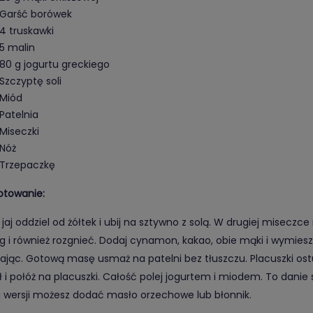
Garść borówek
4 truskawki
5 malin
80 g jogurtu greckiego
Szczyptę soli
Miód
Patelnia
Miseczki
Nóż
Trzepaczkę
otowanie:
o jaj oddziel od żółtek i ubij na sztywno z solą. W drugiej misec
g i również rozgnieć. Dodaj cynamon, kakao, obie mąki i wymieszaj
ając. Gotową masę usmaż na patelni bez tłuszczu. Placuszki ost
ł i połóż na placuszki. Całość polej jogurtem i miodem. To dani
j wersji możesz dodać masło orzechowe lub błonnik.