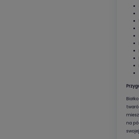
Przyg
Białk
twaró
miesz
na pó
swoje