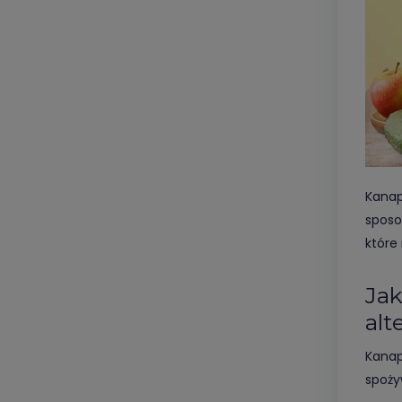
Kanap
sposob
które
Jak
alt
Kanap
spoży