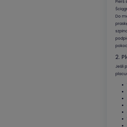
Pierś 
Ściąg
Do ma
praskę
szpina
podpi
pokoc
2. P
Jeśli
placu