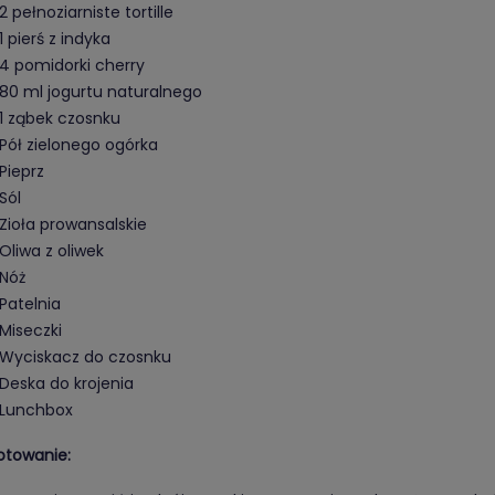
2 pełnoziarniste tortille
1 pierś z indyka
4 pomidorki cherry
80 ml jogurtu naturalnego
1 ząbek czosnku
Pół zielonego ogórka
Pieprz
Sól
Zioła prowansalskie
Oliwa z oliwek
Nóż
Patelnia
Miseczki
Wyciskacz do czosnku
Deska do krojenia
Lunchbox
otowanie: