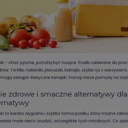
ki – choć pyszne, potrafią być nużące. Posiłki zabierane do pra
ów. Tortille, naleśniki, placuszki, koktajle, szybki ryż z warzywami
 mogą zastąpić klasyczne kanapki. Poznaj nasze pomysły na szyb
ie zdrowe i smaczne alternatywy d
ernatywy
ki to bardzo wygodna i szybka forma posiłku, który można zabra
wanie może nieco znudzić, szczególnie tych młodszych. Co zje