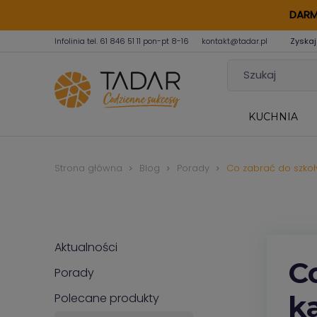
DARM
Infolinia tel.
61 846 51 11
pon-pt 8-16
kontakt@tadar.pl
Zyskaj
KUCHNIA
Strona główna
Blog
Porady
Co zabrać do szkoł
Aktualności
C
Porady
k
Polecane produkty