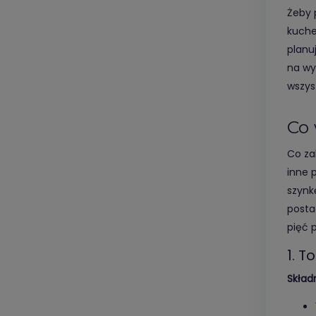
Żeby 
kuche
planuj
na wy
wszys
Co 
Co za
inne p
szynk
posta
pięć 
1. T
Składn