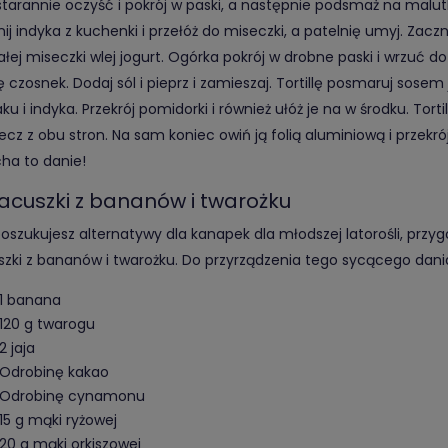
starannie oczyść i pokrój w paski, a następnie podsmaż na malutkiej
nij indyka z kuchenki i przełóż do miseczki, a patelnię umyj. Zacz
łej miseczki wlej jogurt. Ogórka pokrój w drobne paski i wrzuć do
 czosnek. Dodaj sól i pieprz i zamieszaj. Tortillę posmaruj sosem
ku i indyka. Przekrój pomidorki i również ułóż je na w środku. Torti
ecz z obu stron. Na sam koniec owiń ją folią aluminiową i przek
ha to danie!
lacuszki z bananów i twarożku
 poszukujesz alternatywy dla kanapek dla młodszej latorośli, przy
szki z bananów i twarożku. Do przyrządzenia tego sycącego dani
1 banana
120 g twarogu
2 jaja
Odrobinę kakao
Odrobinę cynamonu
15 g mąki ryżowej
20 g mąki orkiszowej