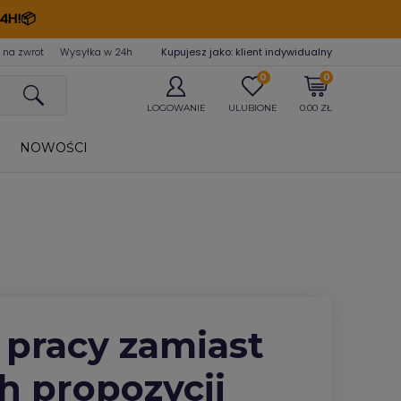
4H!📦
 na zwrot
Wysyłka w 24
h
Kupujesz jako: klient indywidualny
0
0
LOGOWANIE
ULUBIONE
0.00 ZŁ
NOWOŚCI
 pracy zamiast
h propozycji