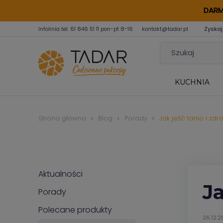
DARM
Infolinia tel.
61 846 51 11
pon-pt 8-16
kontakt@tadar.pl
Zyskaj
KUCHNIA
Strona główna
Blog
Porady
Jak jeść tanio i zd
Aktualności
Ja
Porady
Polecane produkty
26.12.2