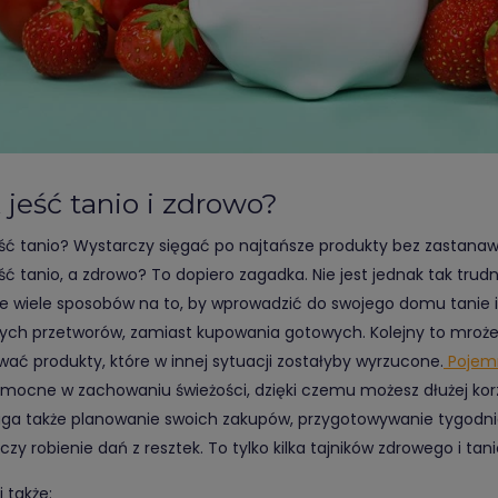
 jeść tanio i zdrowo?
eść tanio? Wystarczy sięgać po najtańsze produkty bez zastanawi
eść tanio, a zdrowo? To dopiero zagadka. Nie jest jednak tak trud
eje wiele sposobów na to, by wprowadzić do swojego domu tanie i
ych przetworów, zamiast kupowania gotowych. Kolejny to mroże
wać produkty, które w innej sytuacji zostałyby wyrzucone.
Pojemn
omocne w zachowaniu świeżości, dzięki czemu możesz dłużej kor
a także planowanie swoich zakupów, przygotowywanie tygodn
zy robienie dań z resztek. To tylko kilka tajników zdrowego i tan
 także: