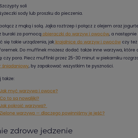
Szczypty soli
Łyżeczki sody lub proszku do pieczenia.
połącz z mąką i solą. Jajka roztrzep i połącz z olejem oraz jogu
z buraki za pomocą
obieraczki do warzyw i owoców
, a następnie
 się takie urządzenia, jak
krajalnice do warzyw i owoców
czy też 
 foremek. Do muffinek możesz dodać także inne warzywa, które 
ę czy pora. Piecz muffinki przez 25-30 minut w piekarniku rozgrz
r śniadaniowy
, by zapakować wszystkim te pyszności.
 także:
Jak myć warzywa i owoce?
Co to są nowalijki?
Jak pokroić warzywa?
Zielone warzywa — dlaczego powinniśmy je jeść?
ie zdrowe jedzenie