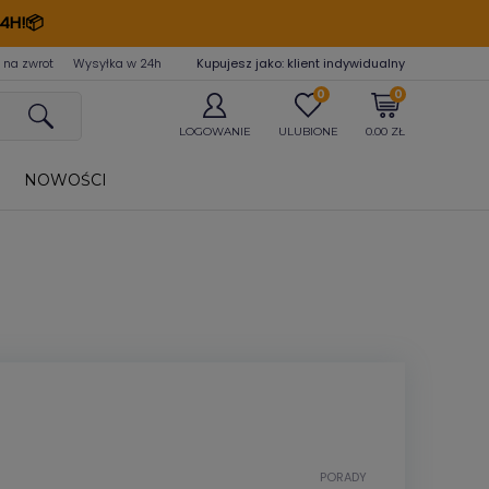
4H!📦
 na zwrot
Wysyłka w 24
h
Kupujesz jako: klient indywidualny
0
0
LOGOWANIE
ULUBIONE
0.00 ZŁ
NOWOŚCI
?
PORADY