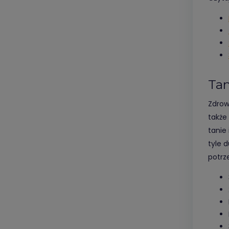
Tan
Zdrow
także
tanie
tyle d
potrz