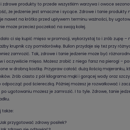
 i zdrowe produkty to przede wszystkim warzywa i owoce sezono
ść, że jedzenie jest smaczne i sycące. Zdrowe i tanie produkty
 je nawet na krótko przed upływem terminu ważności, by ugotow
nie może przecież poczekać na swoją kolej.
udało ci się kupić mięso w promocji, wykorzystaj to i zrób zupę – 
ażby krupnik czy pomidorówkę. Bulion przydaje się też przy różnyc
wnież zamrozić. Tak, zdrowe i tanie jedzenie może być różnorodne
w i oczywiście mięso. Możesz zrobić z niego farsz na pierogi – p
jone w drobną kostkę. Przypraw całość dużą ilością majeranku, k
ników. Zrób ciasto z pół kilograma mąki i gorącej wody oraz szczy
ę odpocząć pod ściereczką. Później możesz je rozwałkować i zaczą
, po ugotowaniu możesz je zamrozić. I to tyle. Zdrowe, tanie jed
adku.
 także:
Jak przygotować zdrowy posiłek?
Jak zdrowo się odżywiać?