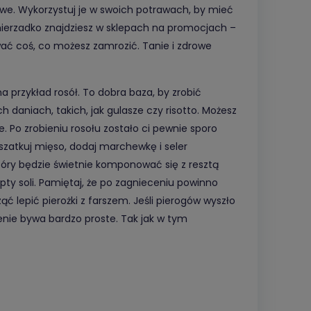
we. Wykorzystuj je w swoich potrawach, by mieć
 nierzadko znajdziesz w sklepach na promocjach –
ać coś, co możesz zamrozić. Tanie i zdrowe
na przykład rosół. To dobra baza, by zrobić
h daniach, takich, jak gulasze czy risotto. Możesz
. Po zrobieniu rosołu zostało ci pewnie sporo
oszatkuj mięso, dodaj marchewkę i seler
tóry będzie świetnie komponować się z resztą
pty soli. Pamiętaj, że po zagnieceniu powinno
ć lepić pierożki z farszem. Jeśli pierogów wyszło
zenie bywa bardzo proste. Tak jak w tym