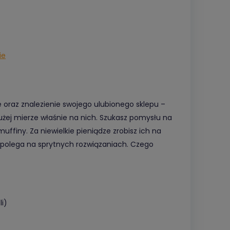
ie
 oraz znalezienie swojego ulubionego sklepu –
użej mierze właśnie na nich. Szukasz pomysłu na
ffiny. Za niewielkie pieniądze zrobisz ich na
ieta polega na sprytnych rozwiązaniach. Czego
i)