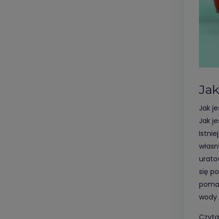
Jak
Jak j
Jak j
Istni
własn
urato
się p
pomag
wody c
Czytaj