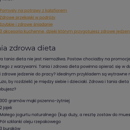
Pomysły na potrawy z kalafiorem
Zdrowe przekąski w podróży
Szybkie i zdrowe śniadanie
3 akcesoria kuchenne, dzięki którym przygotujesz zdrowe jedzen
ia zdrowa dieta
a tania dieta nie jest niemożliwa. Postaw chociażby na promocje
 tego z warzywami. Tania i zdrowa dieta powinna opierać się w d
 i zdrowe jedzenie do pracy? Idealnym przykładem są wytrawne mu
użo, by rozdzielić je między siebie i dzieciaki. Zdrowa i tania d
ebujesz?
300 gramów mąki pszenno-żytniej
2 jajek
Małego jogurtu naturalnego (kup duży, a resztę zostaw do muesl
Pół szklanki oleju rzepakowego
3 buraków