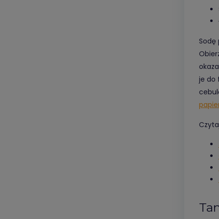
Sodę 
Obier
okazać
je do
cebul
papie
Czytaj
Tan