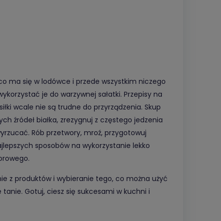
 co ma się w lodówce i przede wszystkim niczego
ykorzystać je do warzywnej sałatki. Przepisy na
łki wcale nie są trudne do przyrządzenia. Skup
ych źródeł białka, zrezygnuj z częstego jedzenia
 wyrzucać. Rób przetwory, mroź, przygotowuj
 najlepszych sposobów na wykorzystanie lekko
dorowego.
nie z produktów i wybieranie tego, co można użyć
tanie. Gotuj, ciesz się sukcesami w kuchni i