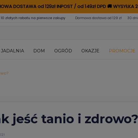
OWA DOSTAWA od 129zł INPOST / od 149zł DPD
🚚
WYSYŁKA 2
 10 złotych rabatu na pierwsze zakupy
Darmowa dostawa od 129 zł
30 dni
JADALNIA
DOM
OGRÓD
OKAZJE
PROMOCJE
rowo?
k jeść tanio i zdrowo
021