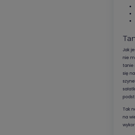
Tan
Jak j
nie m
tanie
się n
szyne
sałat
podst
Tak n
na wi
wykor