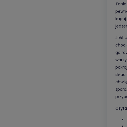
Tanie
pewno
kupuj
jedze
Jeśli 
choci
go ró
warzy
pokro
skład
chwil
sporo
przyp
Czytaj