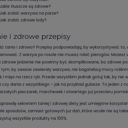
Jakie tłuszcze są zdrowe?
Jak zrobić warzywa na parze?
Jak zrobić zdrowe lody?
ie i zdrowe przepisy
eść tanio i zdrowo? Przepisy podpowiadają, by wykorzystywać to,
arnować. Z warzyw po rosole nie musisz robić pierogów. Możesz w
 i zdrowe jedzenie nie powinny być skomplikowane, bo zdrowe posi
a tym, by zawsze zawierały warzywa, nie bagatelizuj mocy roślinn
k i mięs na rzecz ryb. Przede wszystkim jednak gotuj tak, by nie
ki czy dania z wszystkiego – jak na przykład gulasze. To jeden z
arzałych pieczarek, marchewek i otwartego już przecieru pomi
aprawdę sekretem taniej i zdrowej diety jest umiejętne korzysta
ele sposobów, zamiast gotowych już dań, które wcale nie są takie 
zystuj wszystkie produkty na 100%.