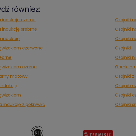
dź również:
a indukcję czarne
Czajniki 
a indukcję srebrne
Czajniki 
a indukcję
Czajniki n
z gwizdkiem czerwone
Czajniki
rebrne
Czajniki n
z gwizdkiem czarne
Garnki na
zarny matowy
Czajniki z
 indukcję
Czajniki 
 gwizdkiem
Czajniki 
a indukcję z pokrywką
Czajniki 