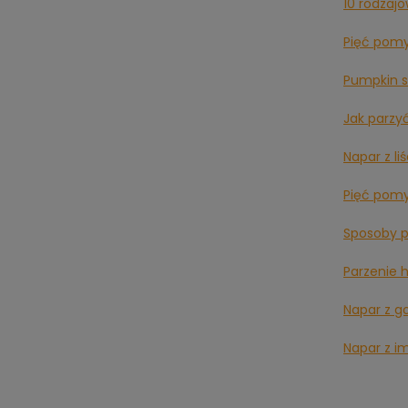
10 rodzajó
Pięć pom
Pumpkin s
Jak parzy
Napar z li
Pięć pom
Sposoby p
Parzenie 
Napar z g
Napar z i