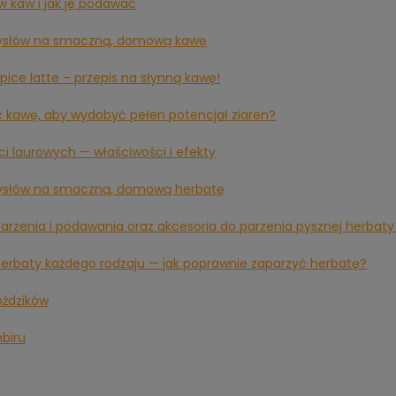
w kaw i jak je podawać
ysłów na smaczną, domową kawę
pice latte – przepis na słynną kawę!
ć kawę, aby wydobyć pełen potencjał ziaren?
ści laurowych — właściwości i efekty
ysłów na smaczną, domową herbatę
arzenia i podawania oraz akcesoria do parzenia pysznej herbaty
herbaty każdego rodzaju — jak poprawnie zaparzyć herbatę?
oździków
mbiru