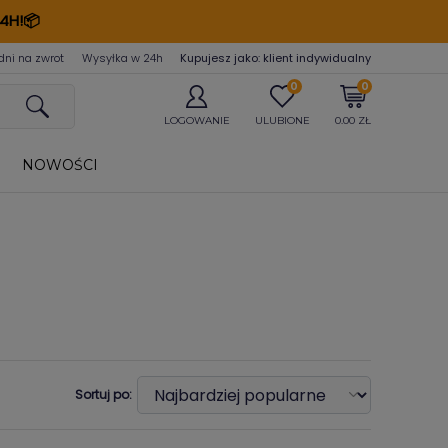
4H!📦
dni na zwrot
Wysyłka w 24
h
Kupujesz jako: klient indywidualny
0
0
LOGOWANIE
ULUBIONE
0.00 ZŁ
NOWOŚCI
Sortuj po: