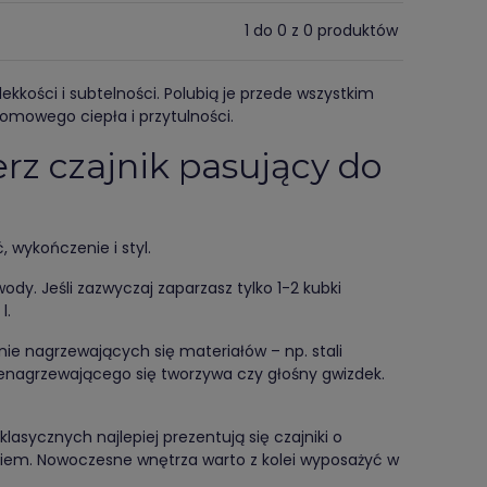
1 do 0 z 0 produktów
lekkości i subtelności. Polubią je przede wszystkim
domowego ciepła i przytulności.
erz czajnik pasujący do
 wykończenie i styl.
wody. Jeśli zazwyczaj zaparzasz tylko 1-2 kubki
l.
nie nagrzewających się materiałów – np. stali
ienagrzewającego się tworzywa czy głośny gwizdek.
klasycznych najlepiej prezentują się czajniki o
yskiem. Nowoczesne wnętrza warto z kolei wyposażyć w