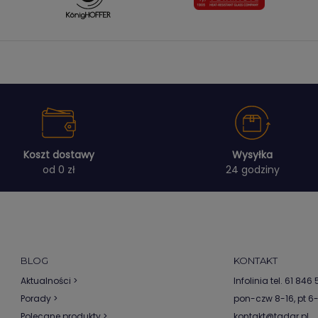
Koszt dostawy
Wysyłka
od 0 zł
24 godziny
BLOG
KONTAKT
Aktualności >
Infolinia tel.
61 846 5
Porady >
pon-czw 8-16, pt 6
Polecane produkty >
kontakt@tadar.pl