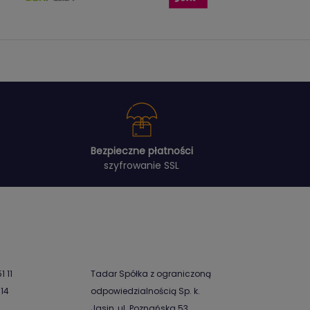
Bezpieczne płatności
szyfrowanie SSL
1 11
Tadar Spółka z ograniczoną
-14
odpowiedzialnością Sp. k.
Jasin, ul. Poznańska 53