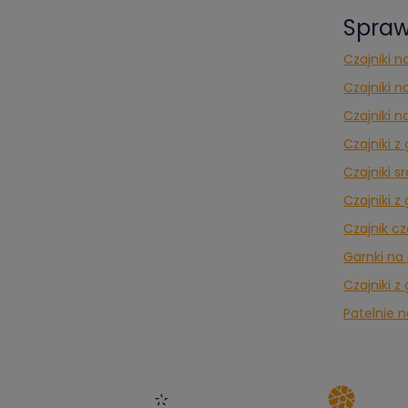
Spraw
Czajniki n
Czajniki n
Czajniki n
Czajniki 
Czajniki s
Czajniki 
Czajnik c
Garnki na
Czajniki z
Patelnie n