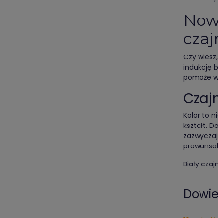
Nowo
czaj
Czy wiesz
indukcję 
pomoże wp
Czajn
Kolor to 
kształt. D
zazwyczaj
prowansals
Biały czaj
Dowied