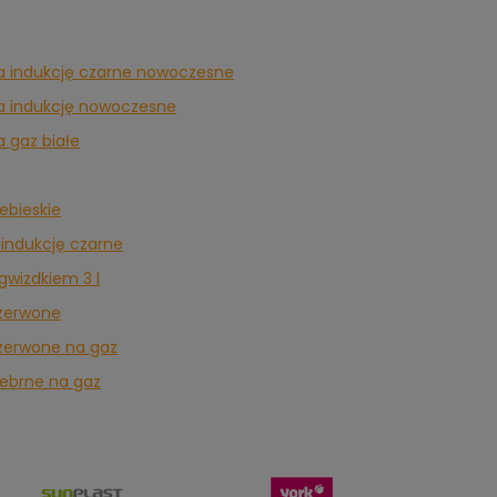
na indukcję czarne nowoczesne
na indukcję nowoczesne
a gaz białe
iebieskie
 indukcję czarne
 gwizdkiem 3 l
czerwone
czerwone na gaz
srebrne na gaz