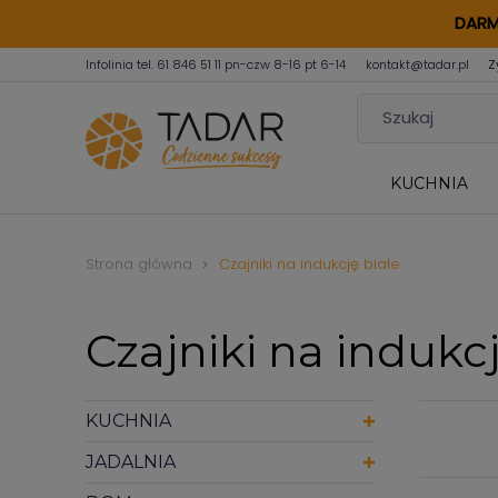
DARM
Infolinia tel.
61 846 51 11
pn-czw 8-16 pt 6-14
kontakt@tadar.pl
Z
KUCHNIA
Strona główna
Czajniki na indukcję białe
Czajniki na indukcj
KUCHNIA
JADALNIA