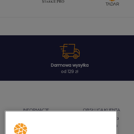
Darmowa wysyłka
od 129 zł
INFORMACJE
OBSŁUGA KLIENTA
Regulamin
Płatności i dostawa
Polityka prywatności
Warunki gwarancji
Polityka cookies
Reklamacje