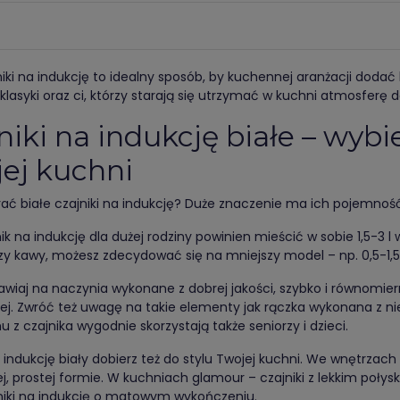
niki na indukcję to idealny sposób, by kuchennej aranżacji dodać 
klasyki oraz ci, którzy starają się utrzymać w kuchni atmosferę 
niki na indukcję białe – wybi
ej kuchni
ać białe czajniki na indukcję? Duże znaczenie ma ich pojemność,
nik na indukcję dla dużej rodziny powinien mieścić w sobie 1,5-3 l 
zy kawy, możesz zdecydować się na mniejszy model – np. 0,5-1,5 
awiaj na naczynia wykonane z dobrej jakości, szybko i równomier
ej. Zwróć też uwagę na takie elementy jak rączka wykonana z n
u z czajnika wygodnie skorzystają także seniorzy i dzieci.
 indukcję biały dobierz też do stylu Twojej kuchni. We wnętrzach 
ej, prostej formie. W kuchniach glamour – czajniki z lekkim poł
jniki na indukcję o matowym wykończeniu.