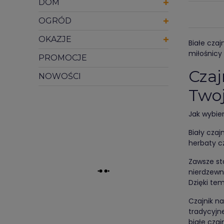
DOM
OGRÓD
OKAZJE
Białe czaj
miłośnicy 
PROMOCJE
Czaj
NOWOŚCI
Twoj
Jak wybier
Biały czaj
herbaty c
Zawsze st
nierdzewn
Dzięki tem
Czajnik na
tradycyjn
białe cza