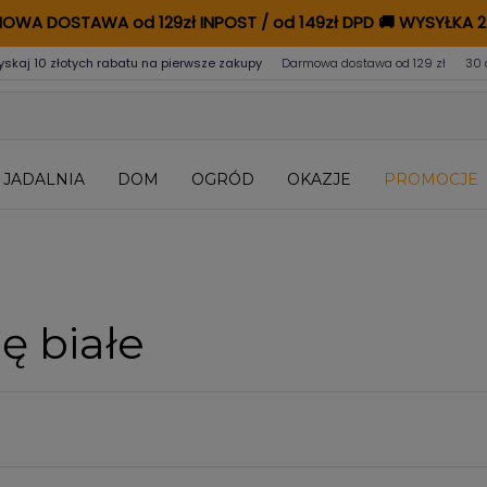
OWA DOSTAWA od 129zł INPOST / od 149zł DPD
🚚
WYSYŁKA 2
yskaj 10 złotych rabatu na pierwsze zakupy
Darmowa dostawa od 129 zł
30 
JADALNIA
DOM
OGRÓD
OKAZJE
PROMOCJE
ę białe