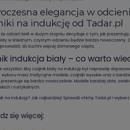
czesna elegancja w odcienia
niki na indukcję od Tadar.pl
, że odcień bieli w dużym stopniu decyduje o tym, jak prezentuj
biały w śnieżnym, czystym odcieniu będzie bardzo nowoczesny.
rowadzić do kuchni więcej domowego ciepła.
ik indukcja biały – co warto wie
nie wszystko! Aby czajnik biały na indukcję był naprawdę dopaso
o wyboru masz tradycyjne modele, czajniki wysokie oraz o bardziej
 prezentuje się bardzo nowocześnie. Modele bardziej obłe, owaln
kich i rustykalnych.
nik na indukcję? Jak najbardziej! Sprawdź ofertę Tadar.pl i wybierz
z się więcej: