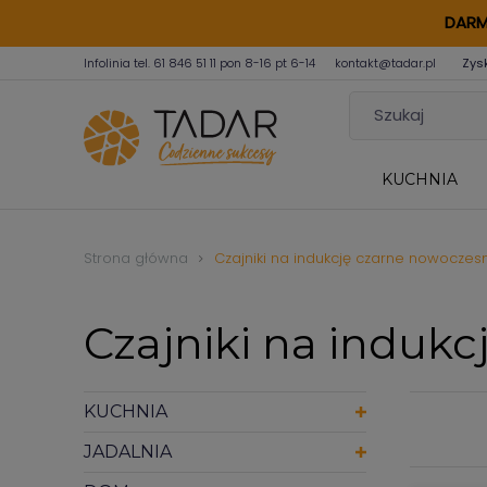
DARM
Infolinia tel.
61 846 51 11
pon 8-16 pt 6-14
kontakt@tadar.pl
Zys
KUCHNIA
Strona główna
Czajniki na indukcję czarne nowoczes
Czajniki na induk
KUCHNIA
JADALNIA