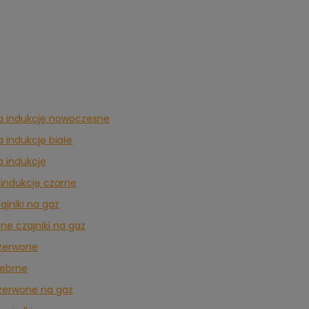
na indukcję nowoczesne
a indukcję białe
a indukcję
 indukcję czarne
ajniki na gaz
e czajniki na gaz
czerwone
rebrne
czerwone na gaz