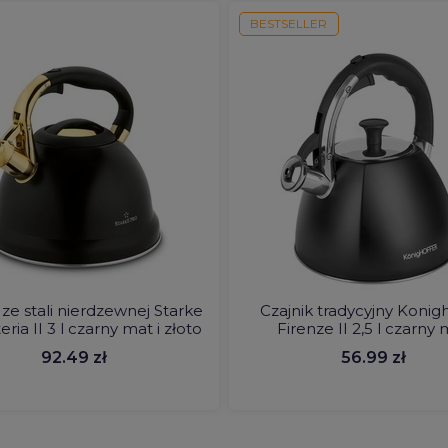
BESTSELLER
 ze stali nierdzewnej Starke
Czajnik tradycyjny Konig
eria II 3 l czarny mat i złoto
Firenze II 2,5 l czarny
92.49 zł
56.99 zł