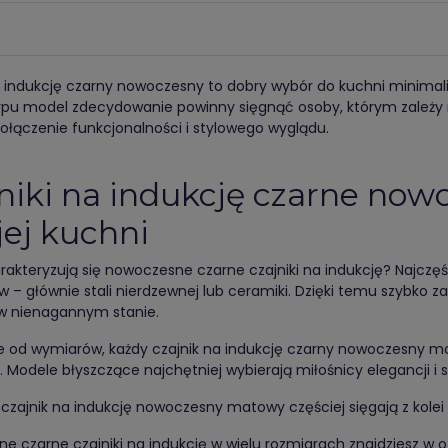
a indukcję czarny nowoczesny to dobry wybór do kuchni minimali
ypu model zdecydowanie powinny sięgnąć osoby, którym zależy
połączenie funkcjonalności i stylowego wyglądu.
niki na indukcję czarne now
ej kuchni
akteryzują się nowoczesne czarne czajniki na indukcję? Najczęś
 – głównie stali nierdzewnej lub ceramiki. Dzięki temu szybko z
w nienagannym stanie.
ie od wymiarów, każdy czajnik na indukcję czarny nowoczesny 
 Modele błyszczące najchętniej wybierają miłośnicy elegancji i 
 czajnik na indukcję nowoczesny matowy częściej sięgają z kolei
 czarne czajniki na indukcję w wielu rozmiarach znajdziesz w of