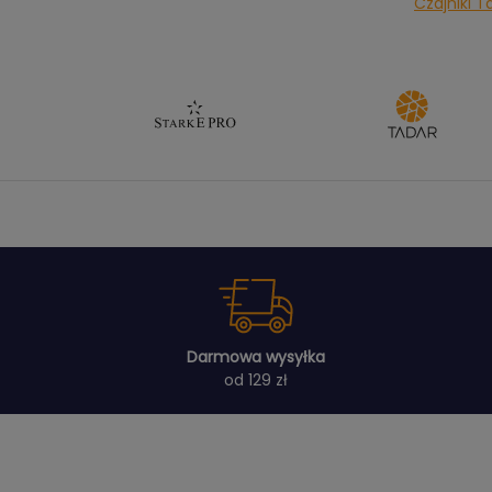
Czajniki T
Darmowa wysyłka
od 129 zł