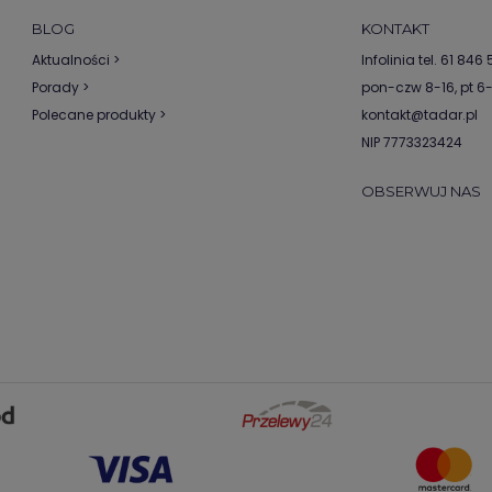
BLOG
KONTAKT
Aktualności >
Infolinia tel.
61 846 5
Porady >
pon-czw 8-16, pt 6
Polecane produkty >
kontakt@tadar.pl
NIP 7773323424
OBSERWUJ NAS