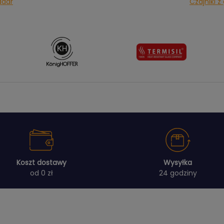
adar
Czajniki 
Koszt dostawy
Wysyłka
od 0 zł
24 godziny