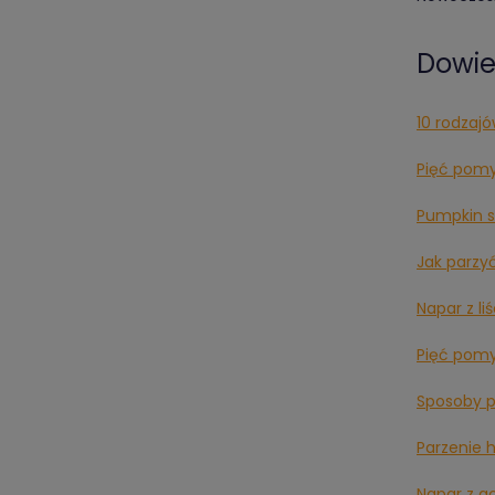
Dowied
10 rodzajó
Pięć pom
Pumpkin s
Jak parzy
Napar z li
Pięć pom
Sposoby p
Parzenie 
Napar z g