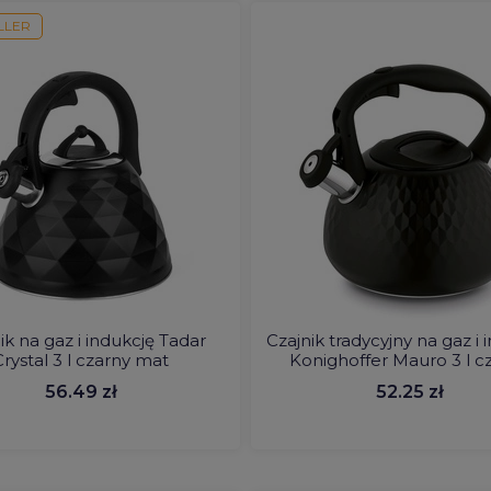
LLER
ik na gaz i indukcję Tadar
Czajnik tradycyjny na gaz i 
Crystal 3 l czarny mat
Konighoffer Mauro 3 l c
56.49 zł
52.25 zł