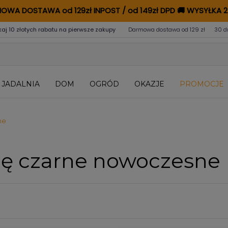
OWA DOSTAWA od 129zł INPOST / od 149zł DPD
🚚
WYSYŁKA 2
kaj 10 złotych rabatu na pierwsze zakupy
Darmowa dostawa od 129 zł
30 d
JADALNIA
DOM
OGRÓD
OKAZJE
PROMOCJE
ne
cję czarne nowoczesne