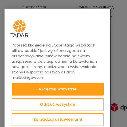
INFORMACJE
OBSŁUGA KLIENTA
Regulamin
Płatności i dostawa
Polityka prywatności
Warunki gwarancji
Polityka cookies
Reklamacje
Pytania i odpowiedzi
Zwroty
Prawa autorskie
Kontakt
Poprzez kliknięcie na „Akceptacja wszystkich
plików cookie” jest wyrażona zgoda na
Bezpieczeństwo Produktów
przechowywanie plików cookie na swoim
Regulamin DSA
urządzeniu w celu usprawnienia korzystania z
Wycofane produkty
nawigacji strony, analizowania wykorzystania
strony i wsparcia naszych działań
Programy specjalne
marketingowych.
Newsletter
Akceptuj wszystkie
Odrzuć wszystkie
Zarządzaj ustawieniami