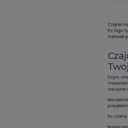
Czajnik n
Po tego t
stanowił 
Czaj
Twoj
Czym char
materiałów
naczynia 
Niezależn
połyskiem.
Po czarny
Nowoczesne