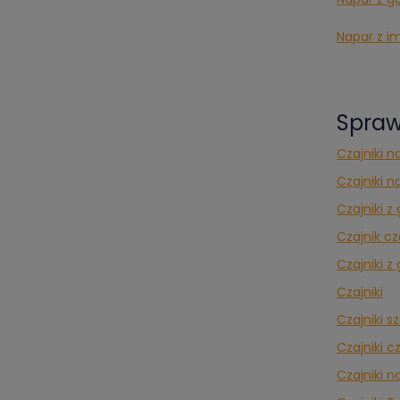
Napar z i
Spraw
Czajniki n
Czajniki n
Czajniki 
Czajnik c
Czajniki 
Czajniki
Czajniki s
Czajniki c
Czajniki n