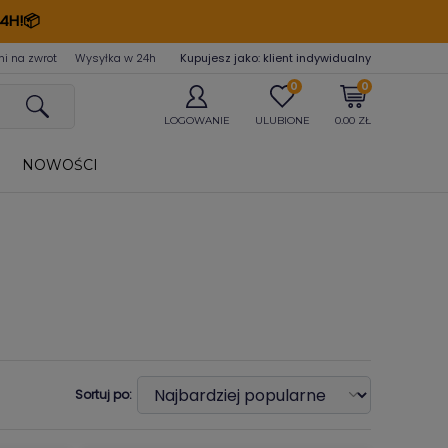
4H!📦
ni na zwrot
Wysyłka w 24
h
Kupujesz jako: klient indywidualny
0
0
LOGOWANIE
ULUBIONE
0.00 ZŁ
NOWOŚCI
Sortuj po: