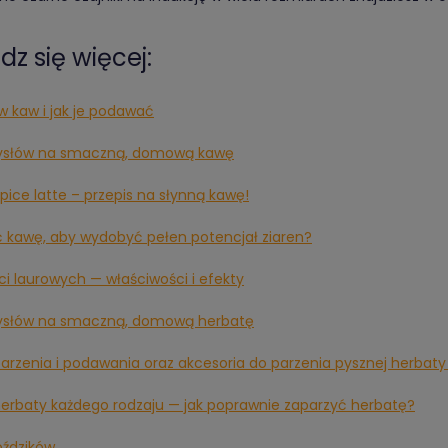
z się więcej:
w kaw i jak je podawać
ysłów na smaczną, domową kawę
pice latte – przepis na słynną kawę!
ć kawę, aby wydobyć pełen potencjał ziaren?
ści laurowych — właściwości i efekty
ysłów na smaczną, domową herbatę
arzenia i podawania oraz akcesoria do parzenia pysznej herbaty
herbaty każdego rodzaju — jak poprawnie zaparzyć herbatę?
oździków