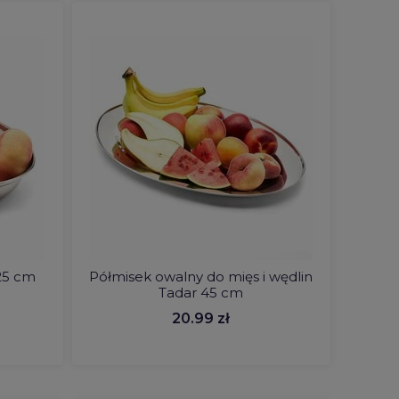
25 cm
Półmisek owalny do mięs i wędlin
Tadar 45 cm
20.99 zł