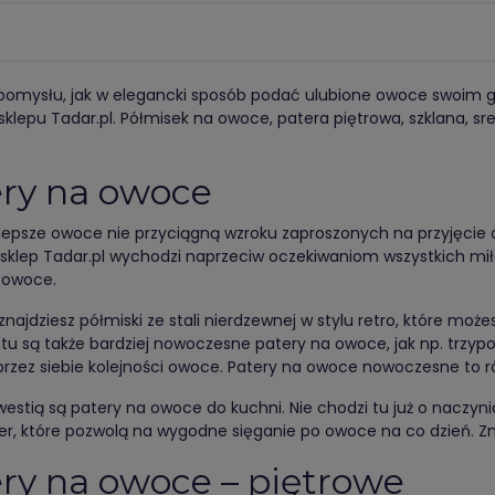
pomysłu, jak w elegancki sposób podać ulubione owoce swoim 
sklepu Tadar.pl. Półmisek na owoce, patera piętrowa, szklana, s
ry na owoce
lepsze owoce nie przyciągną wzroku zaproszonych na przyjęcie 
 sklep Tadar.pl wychodzi naprzeciw oczekiwaniom wszystkich mi
 owoce.
znajdziesz półmiski ze stali nierdzewnej w stylu retro, które mo
tu są także bardziej nowoczesne patery na owoce, jak np. trzy
przez siebie kolejności owoce. Patery na owoce nowoczesne to r
estią są patery na owoce do kuchni. Nie chodzi tu już o naczyn
r, które pozwolą na wygodne sięganie po owoce na co dzień. Znaj
ry na owoce – piętrowe