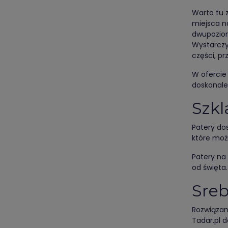
Warto tu 
miejsca n
dwupoziom
Wystarczy
części, p
W ofercie
doskonale 
Szkl
Patery do
które mo
Patery na
od święta.
Sreb
Rozwiązan
Tadar.pl 