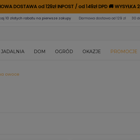
OWA DOSTAWA od 129zł INPOST / od 149zł DPD
🚚
WYSYŁKA 2
kaj 10 złotych rabatu na pierwsze zakupy
Darmowa dostawa od 129 zł
30 d
JADALNIA
DOM
OGRÓD
OKAZJE
PROMOCJE
 na owoce