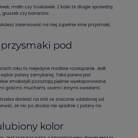
ek, malin czy truskawek. Z kolei te drugie sprawdzą
, gruszek czy bananów.
 Możesz zaserwować na niej zupełnie inne przysmaki,
 przysmaki pod
orach roku to niejedyne możliwe rozwiązanie. Jeśli
 wybór patery zamykanej. Taka patera jest
ebie smakołyki pozostają pięknie wyeksponowane.
ymi gośćmi: muchami, osami i innymi owadami.
trzeba donieść na stół ze znacznie oddalonej od
wność, że nic po drodze nie spadnie z patery na
lubiony kolor
 Jest przezroczysta, z łatwością więc dopasujesz ją