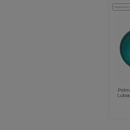
DARMOWA 
Półm
Lubia