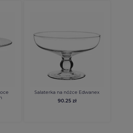
woce
Salaterka na nóżce Edwanex
m
90.25 zł