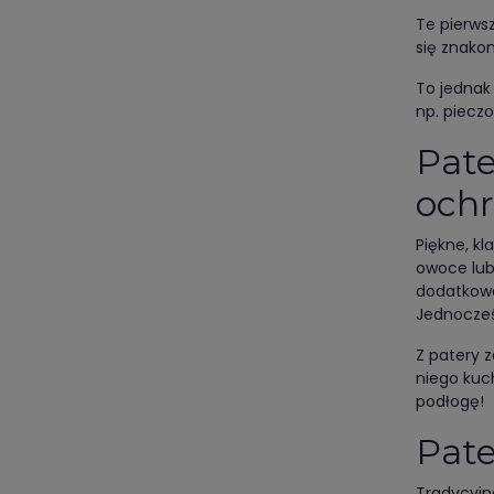
Te pierws
się znako
To jednak
np. pieczo
Pate
ochr
Piękne, kl
owoce lub
dodatkowo
Jednocześ
Z patery 
niego kuch
podłogę!
Pate
Tradycyjn