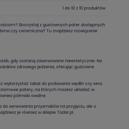
1 do 10 z 10 produktów
gościom? Skorzystaj z gustownych pater dostępnych
rebrna czy ceramiczna? Tu znajdziesz rozwiązanie
osób, gdy zostaną zaserwowane nieestetycznie. Na
łośników zdrowego jedzenia, oferując gustowne
żesz wykorzystać także do podawania wędlin czy sera.
poziomowe patery, na których możesz układać w
ównież półmiski owalne.
ia do serwowania przysmaków na przyjęciu, ale o
dziesz je również w sklepie Tadar.pl.