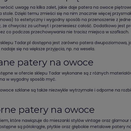
zwrócić uwagę na kilka zalet, jakie daje patera na owoce piętrow
a stole. Dzięki temu zmieści się na nim znacznie więcej przysma
owa) to estetyczny i wygodny sposób na przenoszenie z jednego
, że chwycisz za uchwyt i przeniesiesz całość. Dodatkowo jest 
rzez co podczas przechowywania nie tracisz miejsca w szafkach.
 sklepu Tadar.pl dostępna jest zarówno patera dwupoziomowa, j
nadaje się na większe przyjęcia, np. na wesela.
ane patery na owoce
stępne w ofercie sklepu Tadar wykonane są z różnych materiałó
żna w wygodny sposób myć.
 owoce szklane są także niezwykle wytrzymałe i odporne na rozbi
rne patery na owoce
iem, które nawiązuje do mieszanki stylów vintage oraz glamour 
dostępne są półokrągłe, płytkie oraz głębokie metalowe patery n