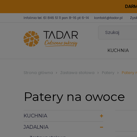
DARM
Infolinia tel.
61 846 51 11
pon 8-16 pt 6-14
kontakt@tadar.pl
Zys
KUCHNIA
Strona główna
Zastawa stołowa
Patery
Patery
Patery na owoce
KUCHNIA
JADALNIA