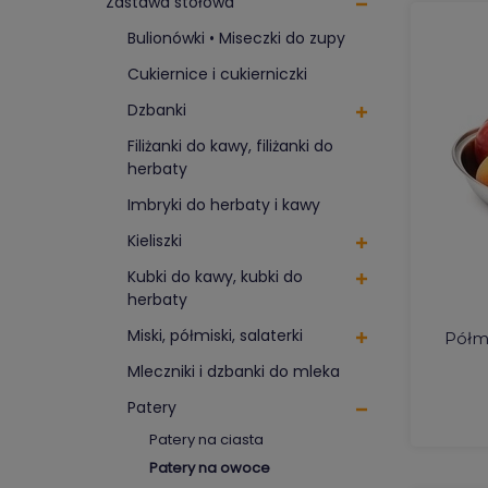
Zastawa stołowa
Bulionówki • Miseczki do zupy
Cukiernice i cukierniczki
Dzbanki
Filiżanki do kawy, filiżanki do
herbaty
Imbryki do herbaty i kawy
Kieliszki
Kubki do kawy, kubki do
herbaty
Miski, półmiski, salaterki
Półm
Mleczniki i dzbanki do mleka
Patery
Patery na ciasta
Patery na owoce