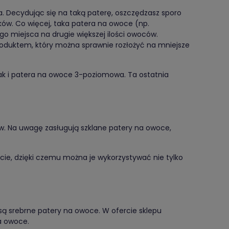
a. Decydując się na taką paterę, oszczędzasz sporo
ków. Co więcej, taka patera na owoce (np.
 miejsca na drugie większej ilości owoców.
produktem, który można sprawnie rozłożyć na mniejsze
ak i patera na owoce 3-poziomowa. Ta ostatnia
w. Na uwagę zasługują szklane patery na owoce,
cie, dzięki czemu można je wykorzystywać nie tylko
są srebrne patery na owoce. W ofercie sklepu
a owoce.