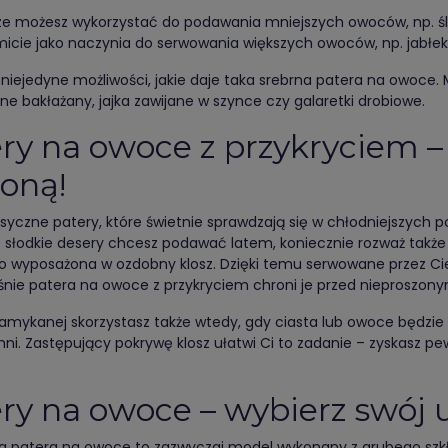
ze możesz wykorzystać do podawania mniejszych owoców, np. śliw
micie jako naczynia do serwowania większych owoców, np. jabłek
 niejedyne możliwości, jakie daje taka srebrna patera na owoce.
ne bakłażany, jajka zawijane w szynce czy galaretki drobiowe.
ry na owoce z przykryciem –
oną!
asyczne patery, które świetnie sprawdzają się w chłodniejszych p
 słodkie desery chcesz podawać latem, koniecznie rozważ także
 wyposażona w ozdobny klosz. Dzięki temu serwowane przez Ci
nie patera na owoce z przykryciem chroni je przed nieproszon
zamykanej skorzystasz także wtedy, gdy ciasta lub owoce będzie 
ni. Zastępujący pokrywę klosz ułatwi Ci to zadanie – zyskasz pe
ry na owoce – wybierz swój u
a patera na owoce to zazwyczaj model wykonany z grubego szkła.