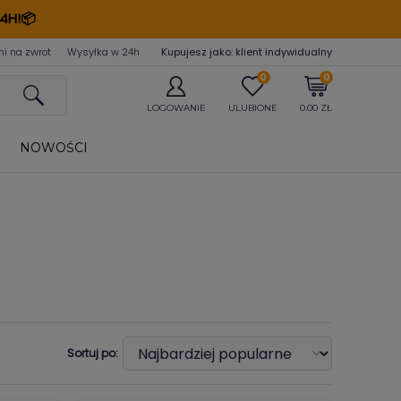
4H!📦
ni na zwrot
Wysyłka w 24
h
Kupujesz jako: klient indywidualny
0
0
LOGOWANIE
ULUBIONE
0.00 ZŁ
NOWOŚCI
Sortuj po: