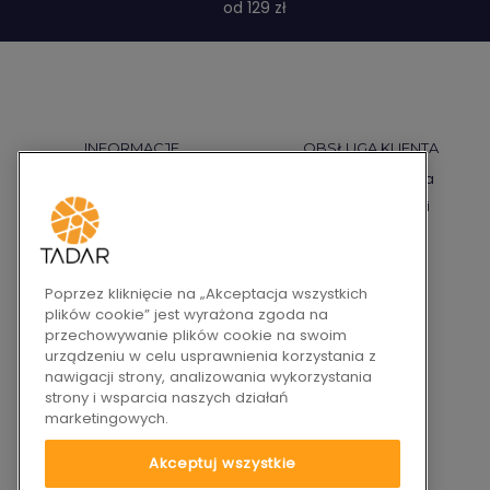
od 129 zł
INFORMACJE
OBSŁUGA KLIENTA
Regulamin
Płatności i dostawa
Polityka prywatności
Warunki gwarancji
Polityka cookies
Reklamacje
Pytania i odpowiedzi
Zwroty
Prawa autorskie
Kontakt
Poprzez kliknięcie na „Akceptacja wszystkich
plików cookie” jest wyrażona zgoda na
Bezpieczeństwo Produktów
przechowywanie plików cookie na swoim
Regulamin DSA
urządzeniu w celu usprawnienia korzystania z
Wycofane produkty
nawigacji strony, analizowania wykorzystania
strony i wsparcia naszych działań
Programy specjalne
marketingowych.
Newsletter
Akceptuj wszystkie