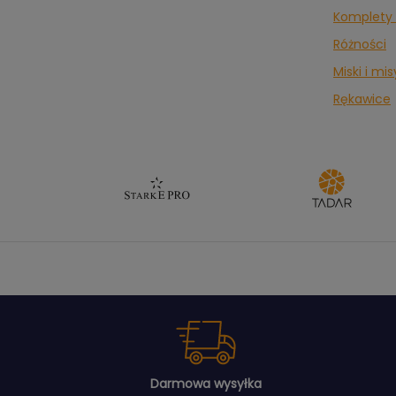
Komplety 
Różności
Miski i m
Rękawice
Darmowa wysyłka