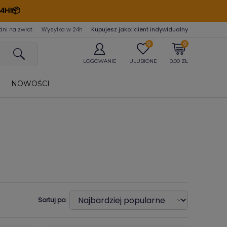
4H!📦
dni na zwrot
Wysyłka w 24
h
Kupujesz jako: klient indywidualny
0
0
LOGOWANIE
ULUBIONE
0.00 ZŁ
NOWOŚCI
Sortuj po: