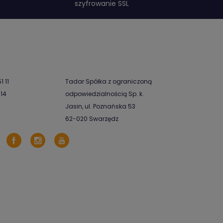
szyfrowanie SSL
1 11
Tadar Spółka z ograniczoną
-14
odpowiedzialnością Sp. k.
Jasin, ul. Poznańska 53
62-020 Swarzędz