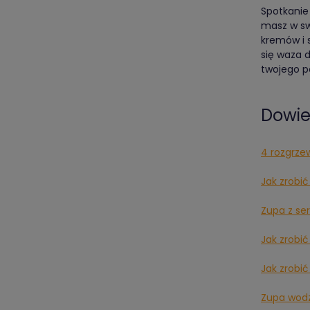
Spotkanie
masz w sw
kremów i 
się waza 
twojego po
Dowied
4 rozgrze
Jak zrobi
Zupa z se
Jak zrobić
Jak zrobi
Zupa wodz