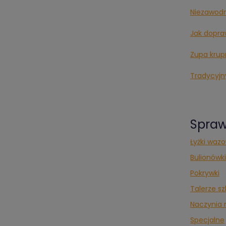
Niezawodn
Jak dopraw
Zupa krup
Tradycyjny
Spraw
Łyżki wazo
Bulionówki
Pokrywki
Talerze sz
Naczynia
Specjalne