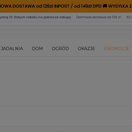
OWA DOSTAWA od 129zł INPOST / od 149zł DPD
🚚
WYSYŁKA 2
yskaj 10 złotych rabatu na pierwsze zakupy
Darmowa dostawa od 129 zł
30 
JADALNIA
DOM
OGRÓD
OKAZJE
PROMOCJE