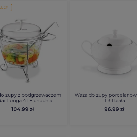
LLER
do zupy z podgrzewaczem
Waza do zupy porcelanow
ar Longa 4 l + chochla
II 3 l biała
104.99 zł
96.99 zł