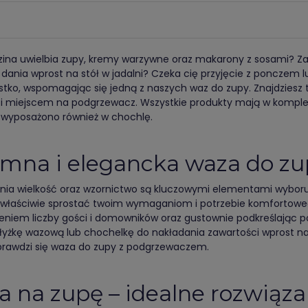
zina uwielbia zupy, kremy warzywne oraz makarony z sosami? Za
dania wprost na stół w jadalni? Czeka cię przyjęcie z ponczem lu
stko, wspomagając się jedną z naszych waz do zupy. Znajdziesz 
 i miejscem na podgrzewacz. Wszystkie produkty mają w kompl
wyposażono również w chochlę.
mna i elegancka waza do zu
ia wielkość oraz wzornictwo są kluczowymi elementami wyboru, j
właściwie sprostać twoim wymaganiom i potrzebie komfortowego
eniem liczby gości i domowników oraz gustownie podkreślając 
łyżkę wazową lub chochelkę do nakładania zawartości wprost na t
sprawdzi się waza do zupy z podgrzewaczem.
 na zupę – idealne rozwiązan