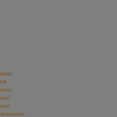
łębokie
eczki
zakowe
alerzy
adowe
łyżki kuchenne