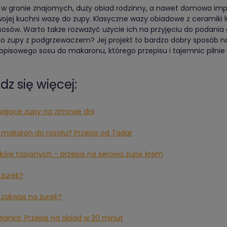
 w gronie znajomych, duży obiad rodzinny, a nawet domowa imprez
ojej kuchni wazę do zupy. Klasyczne wazy obiadowe z ceramiki lu
sosów. Warto także rozważyć użycie ich na przyjęciu do podani
do zupy z podgrzewaczem? Jej projekt to bardzo dobry sposób n
pisowego sosu do makaronu, którego przepisu i tajemnic pilnie s
z się więcej:
wające zupy na zimowe dni
ć makaron do rosołu? Przepis od Tadar
rków topionych – przepis na serową zupę krem
 żurek?
ć zakwas na żurek?
ianka. Przepis na obiad w 20 minut