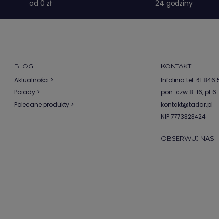
od 0 zł
24 godziny
BLOG
KONTAKT
Aktualności >
Infolinia tel.
61 846 5
Porady >
pon-czw 8-16, pt 6
Polecane produkty >
kontakt@tadar.pl
NIP 7773323424
OBSERWUJ NAS