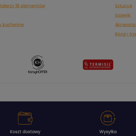
talerzy 18 elementów
Sztućce
Sosjerki
isy kuchenne
Akcesoria 
Rózgi i t
Koszt dostawy
Wysyłka