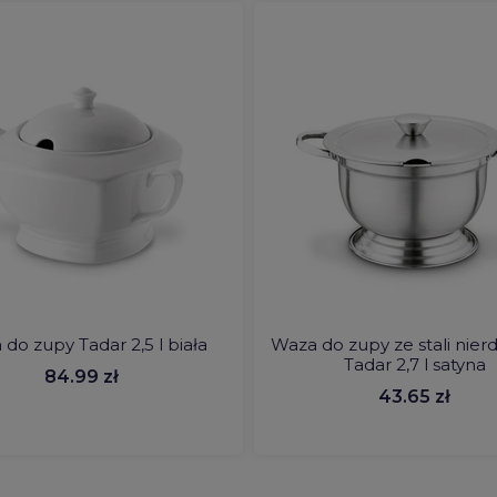
do zupy Tadar 2,5 l biała
Waza do zupy ze stali nie
Tadar 2,7 l satyna
84.99 zł
43.65 zł