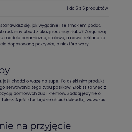
1 do 5 z 5 produktów
stanawiasz się, jak wygodnie i ze smakiem podać
b rodzinny obiad z okazji rocznicy ślubu? Zorganizuj
tu modele ceramiczne, stalowe, a nawet szklane ze
ecie dopasowaną pokrywkę, a niektóre wazy
py
eśli chodzi o wazę na zupę. To dzięki nim produkt
 serwowania tego typu posiłków. Zrobisz to więc z
pozycję domowych zup i kremów. Zadbaj jedynie o
alerz. A jeśli ktoś będzie chciał dokładkę, wówczas
ie na przyjęcie