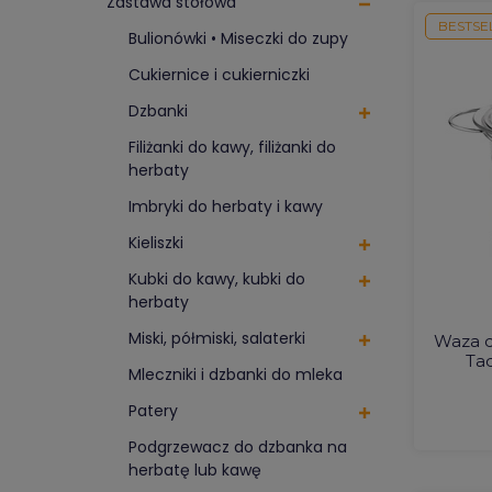
Zastawa stołowa
BESTSE
Bulionówki • Miseczki do zupy
Cukiernice i cukierniczki
Dzbanki
Filiżanki do kawy, filiżanki do
herbaty
Imbryki do herbaty i kawy
Kieliszki
Kubki do kawy, kubki do
herbaty
Miski, półmiski, salaterki
Waza 
Tad
Mleczniki i dzbanki do mleka
Patery
Podgrzewacz do dzbanka na
herbatę lub kawę