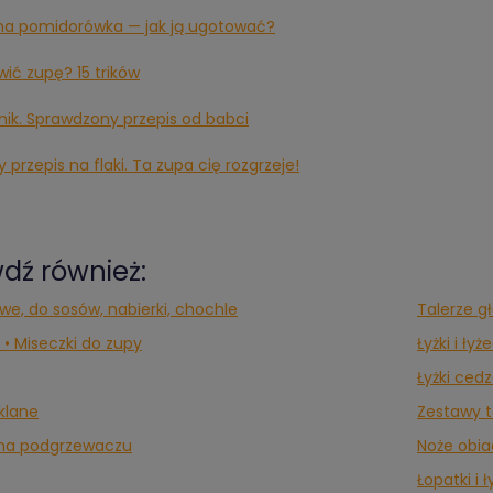
a pomidorówka — jak ją ugotować?
ić zupę? 15 trików
nik. Sprawdzony przepis od babci
 przepis na flaki. Ta zupa cię rozgrzeje!
dź również:
we, do sosów, nabierki, chochle
Talerze g
 • Miseczki do zupy
Łyżki i łyż
Łyżki ced
klane
Zestawy t
 na podgrzewaczu
Noże obi
Łopatki i 