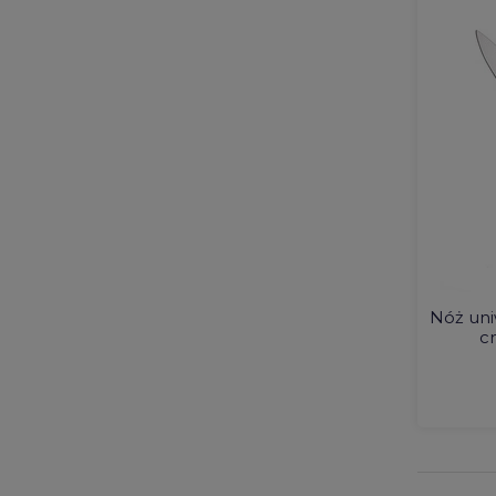
Nóż uni
c