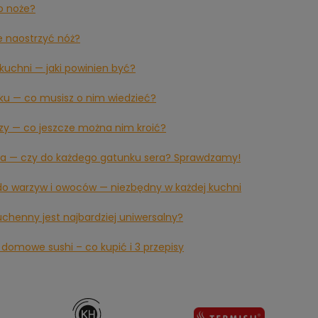
o noże?
e naostrzyć nóż?
kuchni — jaki powinien być?
ku — co musisz o nim wiedzieć?
zzy — co jeszcze można nim kroić?
ra — czy do każdego gatunku sera? Sprawdzamy!
do warzyw i owoców — niezbędny w każdej kuchni
uchenny jest najbardziej uniwersalny?
 domowe sushi – co kupić i 3 przepisy