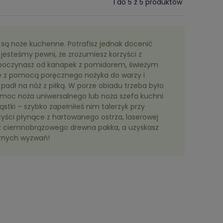
1 do 5 z 5 produktów
są noże kuchenne. Potrafisz jednak docenić
 jesteśmy pewni, że zrozumiesz korzyści z
rozpoczynasz od kanapek z pomidorem, świeżym
cie z pomocą poręcznego nożyka do warzy i
adł na nóż z piłką. W porze obiadu trzeba było
 Pomoc noża uniwersalnego lub noża szefa kuchni
stki – szybko zapełniłeś nim talerzyk przy
yści płynące z hartowanego ostrza, laserowej
ść z ciemnobrązowego drewna pakka, a uzyskasz
narnych wyzwań!