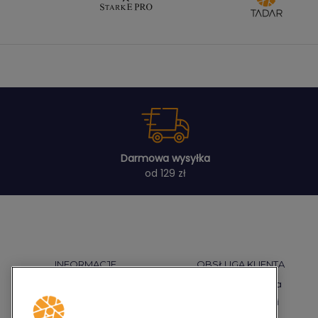
Darmowa wysyłka
od 129 zł
INFORMACJE
OBSŁUGA KLIENTA
Regulamin
Płatności i dostawa
Polityka prywatności
Warunki gwarancji