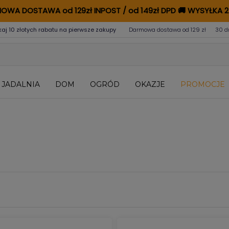
OWA DOSTAWA od 129zł INPOST / od 149zł DPD
🚚
WYSYŁKA 2
kaj 10 złotych rabatu na pierwsze zakupy
Darmowa dostawa od 129 zł
30 d
JADALNIA
DOM
OGRÓD
OKAZJE
PROMOCJE