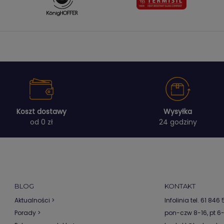
Koszt dostawy
Wysyłka
od 0 zł
24 godziny
BLOG
KONTAKT
Aktualności >
Infolinia tel.
61 846 5
Porady >
pon-czw 8-16, pt 6