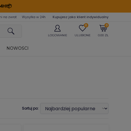
4H!📦
ni na zwrot
Wysyłka w 24
h
Kupujesz jako: klient indywidualny
0
0
LOGOWANIE
ULUBIONE
0.00 ZŁ
NOWOŚCI
Sortuj po: