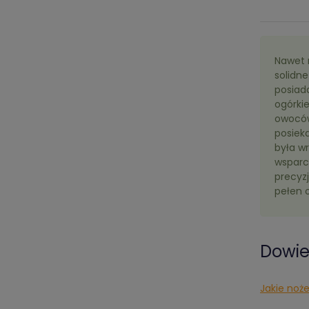
Nawet 
solidne
posiad
ogórki
owoców
posieka
była wr
wsparc
precyz
pełen o
Dowied
Jakie noż