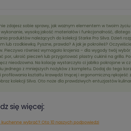
nie zdajesz sobie sprawy, jak ważnym elementem w twoim życiu 
 wykonanie, wysoką jakość materiałów i funkcjonalność, dlatego
ania produktów należących do kolekcji Starke Pro Silva. Dzień 
em lub rzodkiewką. Pyszne, prawda? A jak je pokroiłeś? Oczywiś
. Pieczywo również wymagało krojenia – dla wygody twój wybór p
ć por, ukroić pieczeń lub przygotować plastry cukinii na grilla.
ęcz nieodzowna. Na kolację wystarczyło ci jabłko pokrojone w czą
iu jednego z mniejszych nożyków z kompletu. Dodaj do tego korz
ji profilowania kształtu krawędzi tnącej i ergonomiczną rękoje
braz kolekcji Silva. Oto noże dla prawdziwych entuzjastów kuli
z się więcej:
e kuchenne wybrać? Oto 10 naszych podpowiedzi