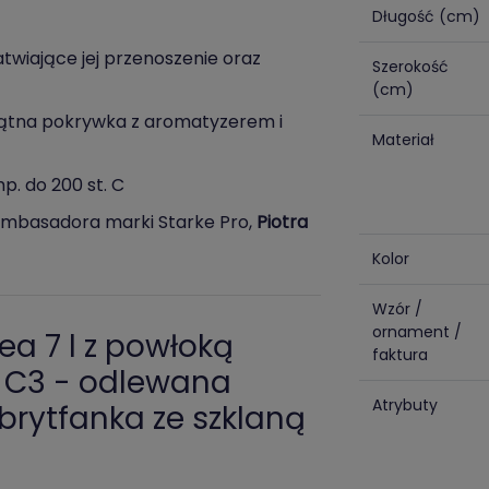
Długość (cm)
twiające jej przenoszenie oraz
Szerokość
(cm)
okątna pokrywka z aromatyzerem i
Materiał
p. do 200 st. C
mbasadora marki Starke Pro,
Piotra
Kolor
Wzór /
ornament /
ea 7 l z powłoką
faktura
® C3 - odlewana
Atrybuty
rytfanka ze szklaną