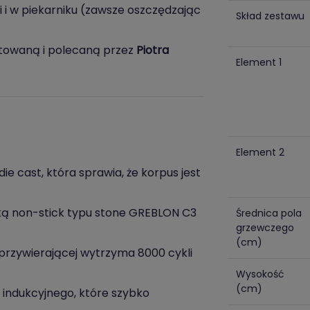
 i w piekarniku (zawsze oszczędzając
Skład zestawu
stowaną i polecaną przez
Piotra
Element 1
Element 2
e cast, która sprawia, że korpus jest
ką non-stick typu stone GREBLON C3
Średnica pola
grzewczego
(cm)
przywierającej wytrzyma 8000 cykli
Wysokość
(cm)
indukcyjnego, które szybko