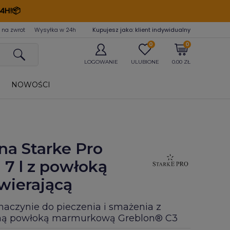
4H!📦
 na zwrot
Wysyłka w 24
h
Kupujesz jako: klient indywidualny
0
0
LOGOWANIE
ULUBIONE
0.00 ZŁ
NOWOŚCI
na Starke Pro
 7 l z powłoką
wierającą
naczynie do pieczenia i smażenia z
lną powłoką marmurkową Greblon® C3