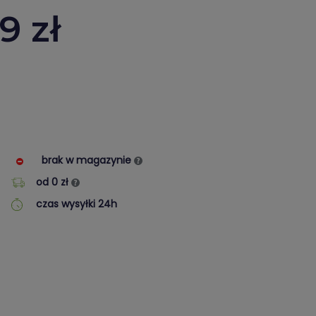
19
zł
brak w magazynie
od 0 zł
czas wysyłki 24h