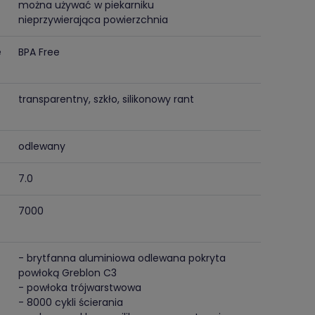
można używać w piekarniku
nieprzywierająca powierzchnia
e
BPA Free
transparentny, szkło, silikonowy rant
odlewany
7.0
7000
- brytfanna aluminiowa odlewana pokryta
powłoką Greblon C3
- powłoka trójwarstwowa
- 8000 cykli ścierania