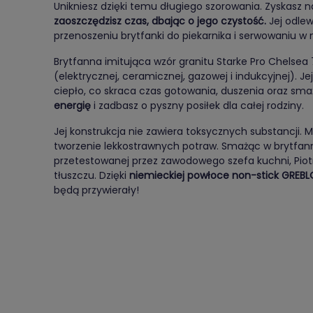
Unikniesz dzięki temu długiego szorowania. Zyskasz 
zaoszczędzisz czas, dbając o jego czystość.
Jej odle
przenoszeniu brytfanki do piekarnika i serwowaniu w n
Brytfanna imitująca wzór granitu Starke Pro Chelsea 7
(elektrycznej, ceramicznej, gazowej i indukcyjnej). J
ciepło, co skraca czas gotowania, duszenia oraz sma
energię
i zadbasz o pyszny posiłek dla całej rodziny.
Jej konstrukcja nie zawiera toksycznych substancji.
tworzenie lekkostrawnych potraw. Smażąc w brytfannie 
przetestowanej przez zawodowego szefa kuchni, Piotr
tłuszczu. Dzięki
niemieckiej powłoce non-stick GREB
będą przywierały!