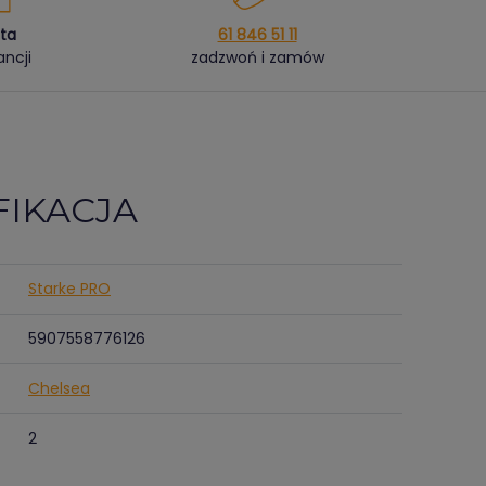
ata
61 846 51 11
ncji
zadzwoń i zamów
FIKACJA
Starke PRO
5907558776126
Chelsea
2