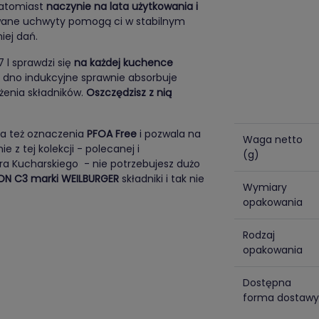
natomiast
naczynie na lata użytkowania i
wane uchwyty pomogą ci w stabilnym
iej dań.
 l sprawdzi się
na każdej kuchence
ej dno indukcyjne sprawnie absorbuje
żenia składników.
Oszczędzisz z nią
 Ma też oznaczenia
PFOA Free
i pozwala na
Waga netto
z tej kolekcji - polecanej i
(g)
a Kucharskiego ­ - nie potrzebujesz dużo
LON C3 marki WEILBURGER
składniki i tak nie
Wymiary
opakowania
Rodzaj
opakowania
Dostępna
forma dostawy