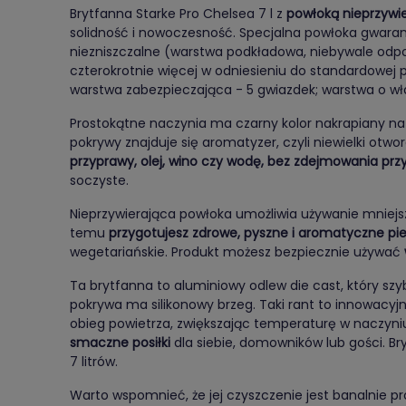
Brytfanna Starke Pro Chelsea 7 l z
powłoką nieprzywi
solidność i nowoczesność. Specjalna powłoka gwaran
niezniszczalne (warstwa podkładowa, niebywale odpo
czterokrotnie więcej w odniesieniu do standardowej
warstwa zabezpieczająca - 5 gwiazdek; warstwa o wł
Prostokątne naczynia ma czarny kolor nakrapiany na
pokrywy znajduje się aromatyzer, czyli niewielki otwor
przyprawy, olej, wino czy wodę, bez zdejmowania prz
soczyste.
Nieprzywierająca powłoka umożliwia używanie mniejszy
temu
przygotujesz zdrowe, pyszne i aromatyczne pi
wegetariańskie. Produkt możesz bezpiecznie używać
Ta brytfanna to aluminiowy odlew die cast, który szy
pokrywa ma silikonowy brzeg. Taki rant to innowacyj
obieg powietrza, zwiększając temperaturę w naczyniu
smaczne posiłki
dla siebie, domowników lub gości. B
7 litrów.
Warto wspomnieć, że jej czyszczenie jest banalnie pros