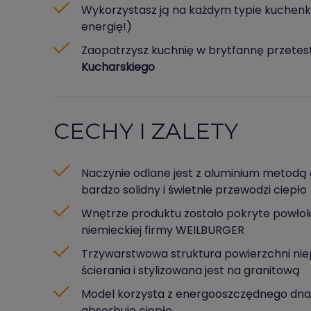
Wykorzystasz ją na każdym typie kuchenki
energię!)
Zaopatrzysz kuchnię w brytfannę przete
Kucharskiego
CECHY I ZALETY
Naczynie odlane jest z aluminium metodą di
bardzo solidny i świetnie przewodzi ciepło
Wnętrze produktu zostało pokryte powło
niemieckiej firmy WEILBURGER
Trzywarstwowa struktura powierzchni nie
ścierania i stylizowana jest na granitową
Model korzysta z energooszczędnego dna 
absorbuje ciepło