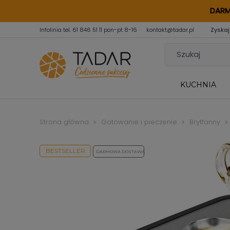
DARM
Infolinia tel.
61 846 51 11
pon-pt 8-16
kontakt@tadar.pl
Zyskaj
KUCHNIA
Strona główna
Gotowanie i pieczenie
Brytfanny
BESTSELLER
DARMOWA DOSTAWA