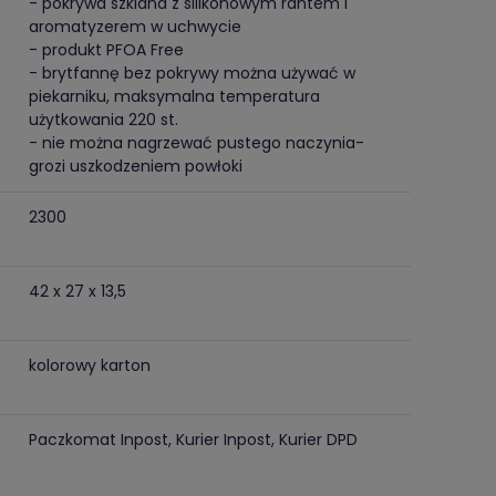
- pokrywa szklana z silikonowym rantem i
aromatyzerem w uchwycie
- produkt PFOA Free
- brytfannę bez pokrywy można używać w
piekarniku, maksymalna temperatura
użytkowania 220 st.
- nie można nagrzewać pustego naczynia-
grozi uszkodzeniem powłoki
2300
42 x 27 x 13,5
kolorowy karton
Paczkomat Inpost, Kurier Inpost, Kurier DPD