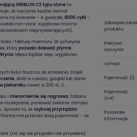
erającą GREBLON C3 typu stone
to
tuje, że naczynie będzie niemal
rna na ścieranie - 4 gwiazdki,
8000 cykli
-
Zabezpieczeni
 powłoki non-stick; wyjątkowo mocna
produktu
aściwościach nieprzywierających).
 biało i fakturę marmuru. W uchwycie
Pokrywa
ek, który
pozwala dolewać płynne
naczynia
ykrycia
. Mięso będzie więc wyjątkowo
Uchwyt
ch ilości tłuszczu do smażenia. Dzięki
Pojemność (l)
eczenie
, drób w całości, gołąbki lub dania
w piekarniku
nawet w 200 st. C.
Pojemność
bko i
równomiernie się nagrzewa
. Szklana
(ml)
ne rozwiązanie, ponieważ świetnie zamyka
. Sprawia to, że
szybciej przyrządzisz
Pozostałe
rytfanna ma przecież dużą pojemność - aż
informacje
te (nic się nie przypala i nie przywiera).