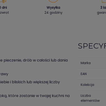
0 dni
Wysyłka
3 l
zwrot
24 godziny
gwara
SPECY
 pieczenie, drób w całości lub dania
Marka
prawy
EAN
ebie i bliskich lub większej liczby
Kolekcja
ką, które zostanie w twojej kuchni na
Liczba
elementów