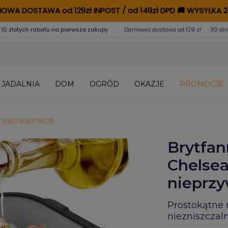
OWA DOSTAWA od 129zł INPOST / od 149zł DPD
🚚
WYSYŁKA 2
 10 złotych rabatu na pierwsze zakupy
Darmowa dostawa od 129 zł
30 dni
JADALNIA
DOM
OGRÓD
OKAZJE
PROMOCJE
5907558776126
Brytfan
Chelsea
nieprzy
Prostokątne 
niezniszcza