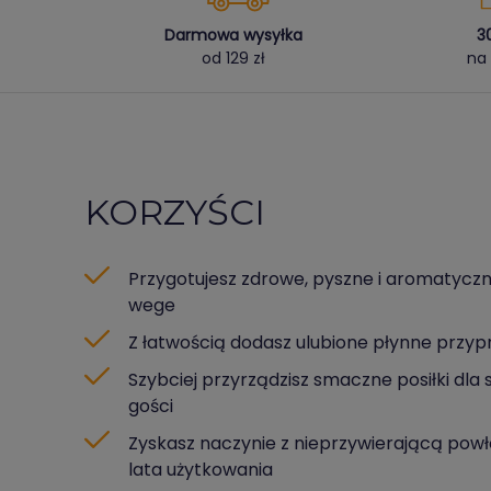
Darmowa wysyłka
3
od 129 zł
na 
KORZYŚCI
Przygotujesz zdrowe, pyszne i aromatyczne
wege
Z łatwością dodasz ulubione płynne przy
Szybciej przyrządzisz smaczne posiłki dla si
gości
Zyskasz naczynie z nieprzywierającą powło
lata użytkowania