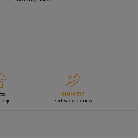
ata
61 846 51 11
ncji
zadzwoń i zamów