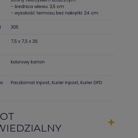
strony tworzywem sztucznym
- średnica wlewu: 3,5 cm
- wysokość termosu bez nakrętki: 24 cm
)
305
7,5 x 7,5 x 26
kolorowy karton
ma
Paczkomat Inpost, Kurier Inpost, Kurier DPD
OT
IEDZIALNY