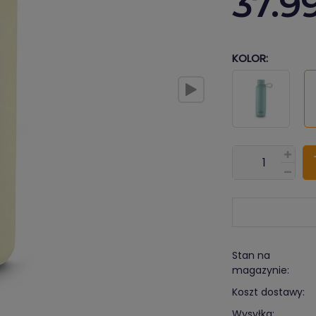
37.9
KOLOR:
???pl.msg.item.
Stan na
magazynie:
Koszt dostawy:
Wysyłka: