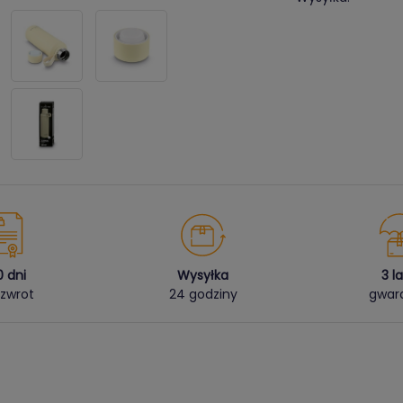
0 dni
Wysyłka
3 l
zwrot
24 godziny
gwara