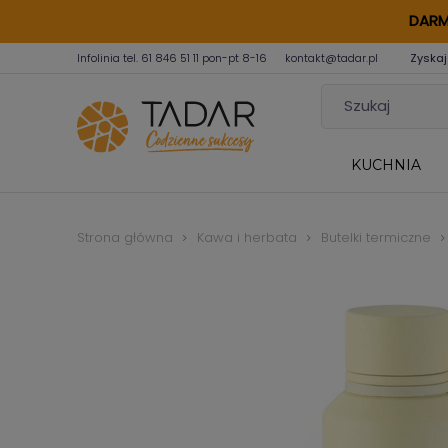
DARM
Infolinia tel.
61 846 51 11
pon-pt 8-16
kontakt@tadar.pl
Zyskaj
KUCHNIA
Strona główna
Kawa i herbata
Butelki termiczne