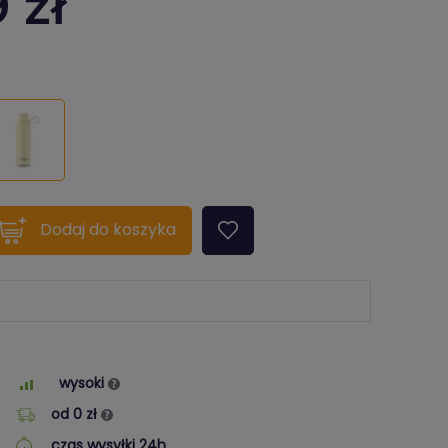
9
zł
quantity???
Dodaj
do koszyka
wysoki
od 0 zł
czas wysyłki 24h