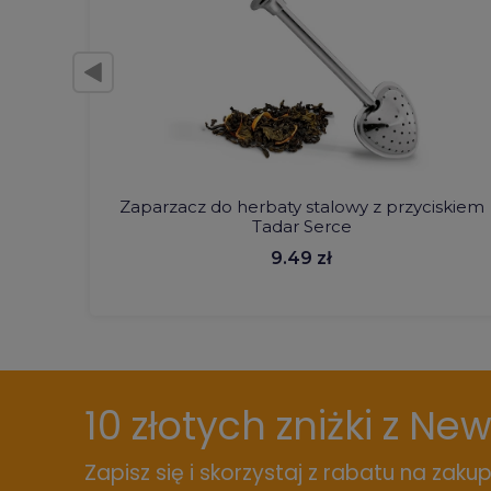
Zaparzacz do herbaty stalowy z przyciskiem
Tadar Serce
9.49 zł
10 złotych zniżki z Ne
Zapisz się i skorzystaj z rabatu na zakup