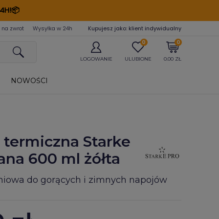
4H!📦
 na zwrot
Wysyłka w 24
h
Kupujesz jako: klient indywidualny
0
0
LOGOWANIE
ULUBIONE
0.00 ZŁ
NOWOŚCI
 termiczna Starke
ana 600 ml żółta
niowa do gorących i zimnych napojów