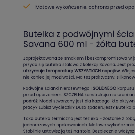
Matowe wykończenie, ochrona przed opar
Butelka z podwójnymi ścia
Savana 600 ml - żółta but
Zaprojektowana ze smakiem i bezkompromisowa w jak
przyda się butelka stalowa z kolekcji Savana. Jest pró
utrzymuje temperaturę WSZYSTKICH napojów
. Wleje
nie koniec jej możliwości. Ma też praktyczny, silikono
Podwójne ścianki nierdzewnego i
SOLIDNEGO
korpusu 
przed oparzeniem. SZCZELNA konstrukcja nie uroni ani
podróż
. Model stworzony jest dla każdego, kto aktyw
pracy? Lubisz wycieczki? Dużo spacerujesz? Butelka p
Taka butelka termiczna jest też eko - zostanie z tobą
jednorazowych opakowaniach. Matowe wykończenie or
Stabilnie ustawisz ją też na stole. Bezpiecznie włoży