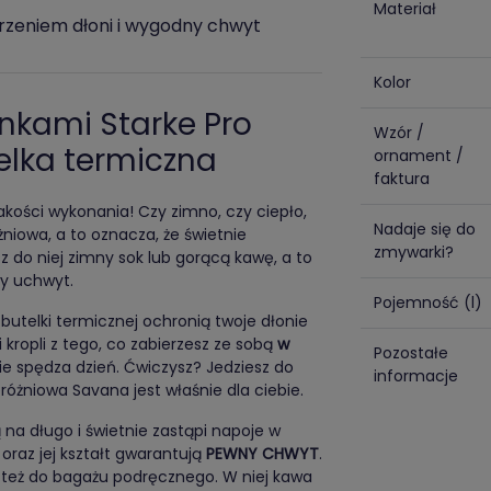
Materiał
zeniem dłoni i wygodny chwyt
Kolor
nkami Starke Pro
Wzór /
elka termiczna
ornament /
faktura
ości wykonania! Czy zimno, czy ciepło,
Nadaje się do
żniowa, a to oznacza, że świetnie
zmywarki?
sz do niej zimny sok lub gorącą kawę, a to
wy uchwyt.
Pojemność (l)
butelki termicznej ochronią twoje dłonie
 kropli z tego, co zabierzesz ze sobą
w
Pozostałe
nie spędza dzień. Ćwiczysz? Jedziesz do
informacje
różniowa Savana jest właśnie dla ciebie.
 na długo i świetnie zastąpi napoje w
az jej kształt gwarantują
PEWNY CHWYT
.
sz też do bagażu podręcznego. W niej kawa