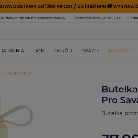
OWA DOSTAWA od 129zł INPOST / od 149zł DPD
🚚
WYSYŁKA 2
 10 złotych rabatu na pierwsze zakupy
Darmowa dostawa od 129 zł
30 dni
JADALNIA
DOM
OGRÓD
OKAZJE
PROMOCJE
5903313461337
Butelka
Pro Sav
Butelka próż