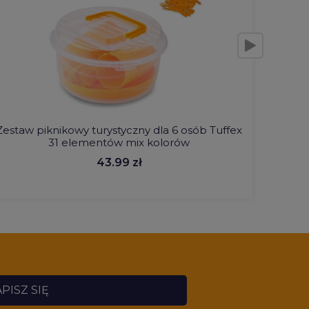
Zestaw piknikowy turystyczny dla 6 osób Tuffex
Suszar
31 elementów mix kolorów
43.99 zł
PISZ SIĘ