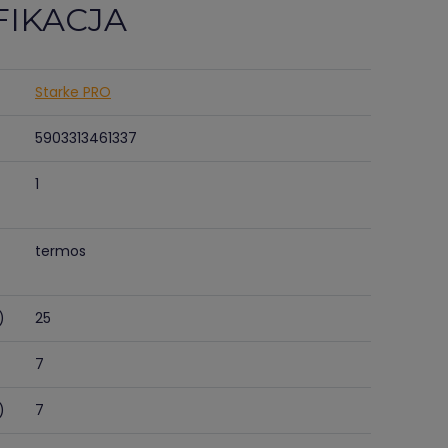
FIKACJA
Starke PRO
5903313461337
1
termos
)
25
7
)
7