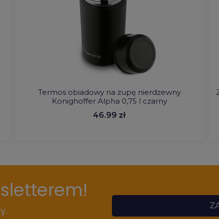
Termos obiadowy na zupę nierdzewny
Konighoffer Alpha 0,75 l czarny
46.99 zł
wsletterem!
ZA
y.