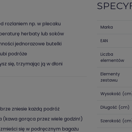
SPECY
d rozlaniem np. w plecaku
Marka
mperaturę herbaty lub soków
EAN
nności jednorazowe butelki
lubi podróże
Liczba
elementów
ysz się, trzymając ją w dłoni
Elementy
zestawu
Wysokość (cm
Długość (cm)
dobrze zniesie każdą podróż
a (kawa gorąca przez wiele godzin!)
Szerokość (cm
e zmieści się w podręcznym bagażu