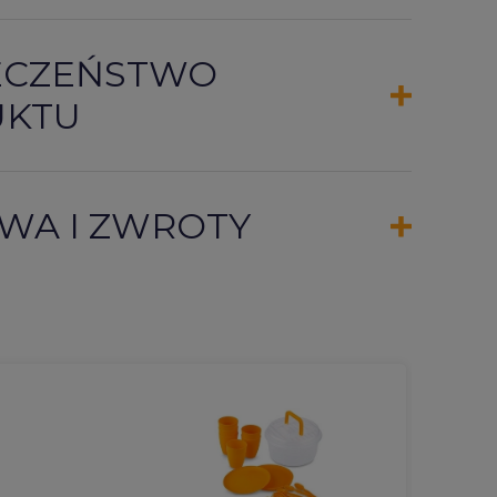
ECZEŃSTWO
UKTU
WA I ZWROTY
DARMOWA 