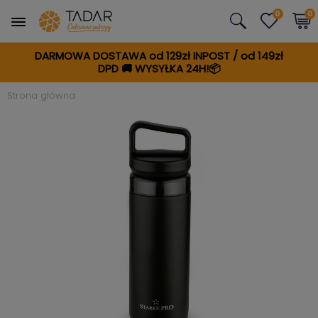
0
0
DARMOWA DOSTAWA od 129zł INPOST / od 149zł
DPD
🚚
WYSYŁKA 24H!📦
Strona główna