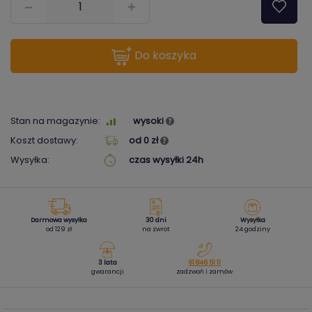
do koszyka
Stan na magazynie:
wysoki
Koszt dostawy:
od 0 zł
Wysyłka:
czas wysyłki 24h
Darmowa wysyłka
30 dni
Wysyłka
od 129 zł
na zwrot
24 godziny
3 lata
61 846 51 11
gwarancji
zadzwoń i zamów