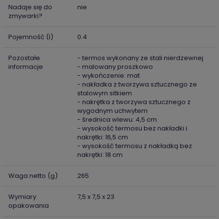
Nadaje się do
nie
zmywarki?
Pojemność (l)
0.4
Pozostałe
- termos wykonany ze stali nierdzewnej
informacje
- malowany proszkowo
- wykończenie: mat
- nakładka z tworzywa sztucznego ze
stalowym sitkiem
- nakrętka z tworzywa sztucznego z
wygodnym uchwytem
- średnica wlewu: 4,5 cm
- wysokość termosu bez nakładki i
nakrętki: 16,5 cm
- wysokość termosu z nakładką bez
nakrętki: 18 cm
Waga netto (g)
265
Wymiary
7,5 x 7,5 x 23
opakowania