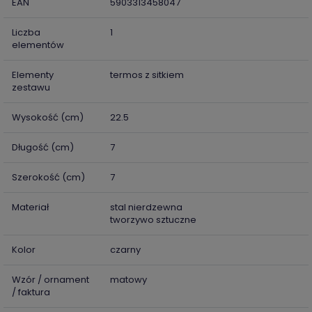
EAN
5903313458047
Liczba
1
elementów
Elementy
termos z sitkiem
zestawu
Wysokość (cm)
22.5
Długość (cm)
7
Szerokość (cm)
7
Materiał
stal nierdzewna
tworzywo sztuczne
Kolor
czarny
Wzór / ornament
matowy
/ faktura