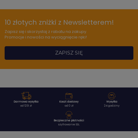
10 złotych zniżki z Newsletterem!
Zapisz się i skorzystaj z rabatu na zakupy.
Promocje i nowości na wyciągnięcie ręki!
ZAPISZ SIĘ
Darmowa wysyłka
Koszt dostawy
Wysyłka
od 129 zł
od 0 zł
24 godziny
Bezpieczne płatności
szyfrowanie SSL