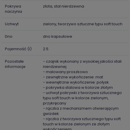
Pokrywa
złota, stal nierdzewna
naczynia
Uchwyt
zielony, tworzywo sztuczne typu soft touch
Dno
dno kapsułowe
Pojemność (l)
2.5
Pozostałe
- czajnik wykonany z wysokiej jakości stali
informacje
nierdzewnej
- malowany proszkowo
- zewnętrzne wykończenie: mat
- wewnętrzne wykończenie: połysk
- pokrywka stalowa w kolorze złotym
- uchwyt pokrywki z tworzywa sztucznego
typu soft touch w kolorze zielonym,
przykręcany
- rączka z mechanizmem otwierającym
gwizdek
- rączka z tworzywa sztucznego typu soft
touch w kolorze zielonym ze złotym
wykończeniem