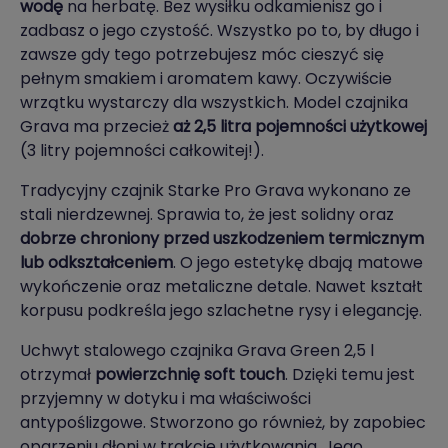
wodę
na herbatę. Bez wysiłku odkamienisz go i
zadbasz o jego czystość. Wszystko po to, by długo i
zawsze gdy tego potrzebujesz móc cieszyć się
pełnym smakiem i aromatem kawy. Oczywiście
wrzątku wystarczy dla wszystkich. Model czajnika
Grava ma przecież
aż 2,5 litra pojemności użytkowej
(3 litry pojemności całkowitej!).
Tradycyjny czajnik Starke Pro Grava wykonano ze
stali nierdzewnej. Sprawia to, że jest solidny oraz
dobrze chroniony przed uszkodzeniem termicznym
lub odkształceniem
. O jego estetykę dbają matowe
wykończenie oraz metaliczne detale. Nawet kształt
korpusu podkreśla jego szlachetne rysy i elegancję.
Uchwyt stalowego czajnika Grava Green 2,5 l
otrzymał
powierzchnię soft touch
. Dzięki temu jest
przyjemny w dotyku i ma właściwości
antypoślizgowe. Stworzono go również, by zapobiec
oparzeniu dłoni w trakcie użytkowania. Jego