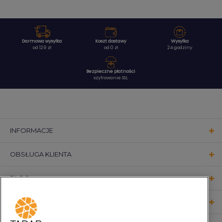
Darmowa wysyłka
Koszt dostawy
Wysyłka
od 129 zł
od 0 zł
24 godziny
Bezpieczne płatności
szyfrowanie SSL
INFORMACJE
OBSŁUGA KLIENTA
BLOG
KONTAKT