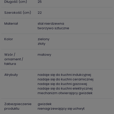
Długość (cm)
25
Szerokość (cm)
22
Materiał
stal nierdzewna
tworzywo sztuczne
Kolor
zielony
złoty
Wzór /
matowy
ornament /
faktura
Atrybuty
nadaje się do kuchni indukcyjnej
nadaje się do kuchni ceramicznej
nadaje się do kuchni gazowej
nadaje się do kuchni elektrycznej
mechanizm otwierający gwizdek
Zabezpieczenie
gwizdek
produktu
nienagrzewający się uchwyt