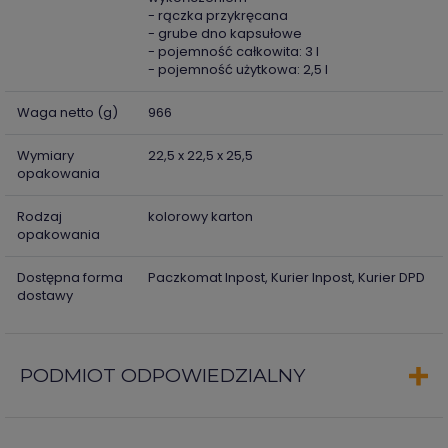
- rączka przykręcana
- grube dno kapsułowe
- pojemność całkowita: 3 l
- pojemność użytkowa: 2,5 l
Waga netto (g)
966
Wymiary
22,5 x 22,5 x 25,5
opakowania
Rodzaj
kolorowy karton
opakowania
Dostępna forma
Paczkomat Inpost, Kurier Inpost, Kurier DPD
dostawy
PODMIOT ODPOWIEDZIALNY