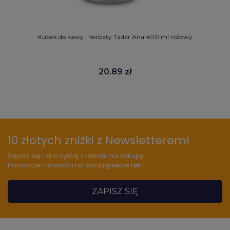
Kubek do kawy i herbaty Tadar Ana 400 ml różowy
20.89 zł
10 złotych zniżki z Newsletterem!
Zapisz się i skorzystaj z rabatu na zakupy.
Promocje i nowości na wyciągnięcie ręki!
ZAPISZ SIĘ