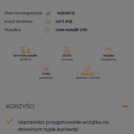
Stan na magazynie:
wysoki
Koszt dostawy:
od 0 zł
Wysyłka:
czas wysyłki 24h
Darmowa wysyłka
30 dni
Wysyłka
od 129 zł
na zwrot
24 godziny
3 lata
61 846 51 11
gwarancji
zadzwoń i zamów
KORZYŚCI
Usprawnisz przygotowanie wrzątku na
dowolnym typie kuchenki