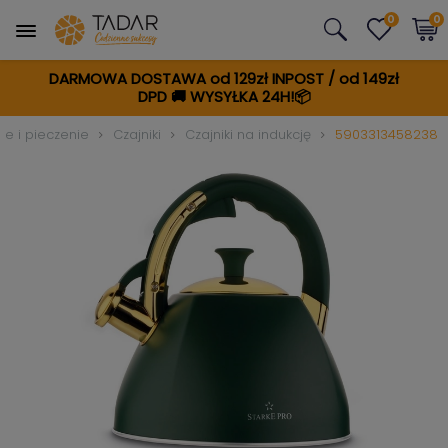
0
0
DARMOWA DOSTAWA od 129zł INPOST / od 149zł
DPD
🚚
WYSYŁKA 24H!📦
e i pieczenie
Czajniki
Czajniki na indukcję
5903313458238