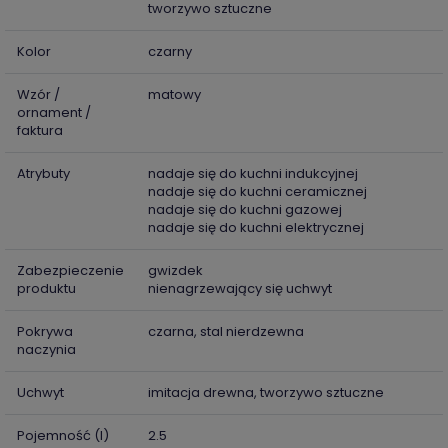
tworzywo sztuczne
Kolor
czarny
Wzór /
matowy
ornament /
faktura
Atrybuty
nadaje się do kuchni indukcyjnej
nadaje się do kuchni ceramicznej
nadaje się do kuchni gazowej
nadaje się do kuchni elektrycznej
Zabezpieczenie
gwizdek
produktu
nienagrzewający się uchwyt
Pokrywa
czarna, stal nierdzewna
naczynia
Uchwyt
imitacja drewna, tworzywo sztuczne
Pojemność (l)
2.5