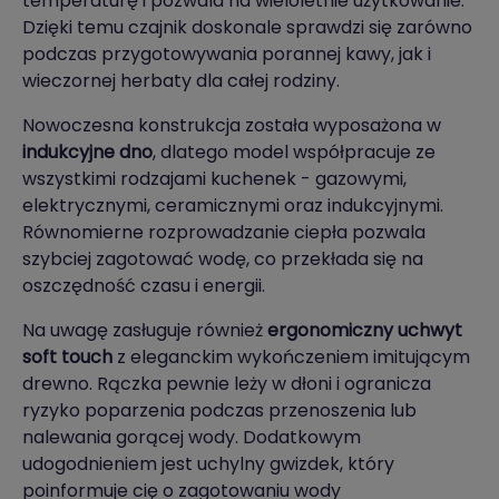
temperaturę i pozwala na wieloletnie użytkowanie.
Dzięki temu czajnik doskonale sprawdzi się zarówno
podczas przygotowywania porannej kawy, jak i
wieczornej herbaty dla całej rodziny.
Nowoczesna konstrukcja została wyposażona w
indukcyjne dno
, dlatego model współpracuje ze
wszystkimi rodzajami kuchenek - gazowymi,
elektrycznymi, ceramicznymi oraz indukcyjnymi.
Równomierne rozprowadzanie ciepła pozwala
szybciej zagotować wodę, co przekłada się na
oszczędność czasu i energii.
Na uwagę zasługuje również
ergonomiczny uchwyt
soft touch
z eleganckim wykończeniem imitującym
drewno. Rączka pewnie leży w dłoni i ogranicza
ryzyko poparzenia podczas przenoszenia lub
nalewania gorącej wody. Dodatkowym
udogodnieniem jest uchylny gwizdek, który
poinformuje cię o zagotowaniu wody