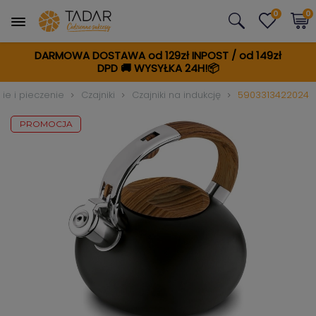
0
0
DARMOWA DOSTAWA od 129zł INPOST / od 149zł
DPD
🚚
WYSYŁKA 24H!📦
e i pieczenie
Czajniki
Czajniki na indukcję
5903313422024
PROMOCJA