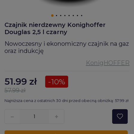
Czajnik nierdzewny Konighoffer
Douglas 2,5 l czarny
Nowoczesny i ekonomiczny czajnik na gaz
oraz indukcję
51.99
zł
-10%
57.99 zł
Najniższa cena z ostatnich 30 dni przed obecną obniżką: 57.99 zł
???pl.msg.item.quantity???