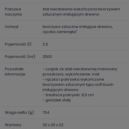
Pokrywa
stal nierdzewna wykończona tworzywem
naczynia
sztucznym imitującym drewno
Uchwyt
tworzywo sztuczne imitujące drewno,
rączka zamknięta"
Pojemność (l)
2.5
Pojemność (ml)
2500
Pozostałe
- czajnik ze stali nierdzewnej malowany
informacje
proszkowo, wykończenie: mat
- rączka i pokrywka wykończone
tworzywem sztucznym typu soft touch
imitującym drewno
- średnica pokrywki: 9,5 cm
- gwizdek stały
Waga netto (g)
704
Wymiary
20 x 20 x 22