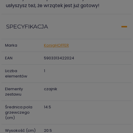
usłyszysz też, że wrzątek jest już gotowy!
SPECYFIKACJA
Marka
KonigHOFFER
EAN
5903313422024
Liczba
1
elementów
Elementy
czajnik
zestawu
Średnica pola
14.5
grzewczego
(cm)
Wysokość (cm)
20.5