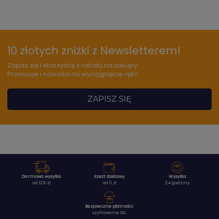
10 złotych zniżki z Newsletterem!
Zapisz się i skorzystaj z rabatu na zakupy.
Promocje i nowości na wyciągnięcie ręki!
ZAPISZ SIĘ
Darmowa wysyłka
Koszt dostawy
Wysyłka
od 129 zł
od 0 zł
24 godziny
Bezpieczne płatności
szyfrowanie SSL