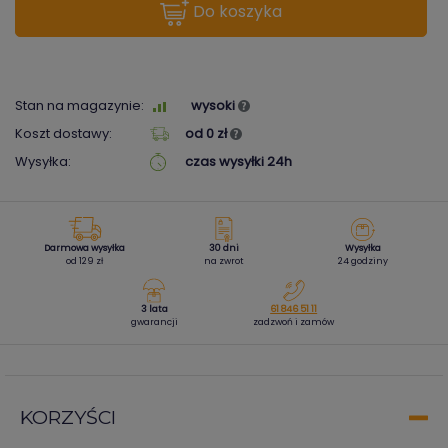
do koszyka
Stan na magazynie:
wysoki
Koszt dostawy:
od 0 zł
Wysyłka:
czas wysyłki 24h
Darmowa wysyłka
30 dni
Wysyłka
od 129 zł
na zwrot
24 godziny
3 lata
61 846 51 11
gwarancji
zadzwoń i zamów
KORZYŚCI