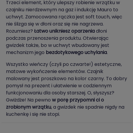
Trzeci element, który ulepszy robienie wrzątku w
czajniku nierdzewnym na gaz i indukcję Mauro to
uchwyt. Zamocowana rączka jest soft touch, więc
nie ślizga się w dłoni oraz się nie nagrzewa.
Rozumiesz?
Łatwo unikniesz oparzenia
dłoni
podczas przenoszenia produktu. Otwierając
gwizdek także, bo w uchwyt wbudowany jest
mechanizm jego
bezdotykowego uchylania
.
Wszystko wieńczy (czyli po czwarte!) estetyczne,
matowe wykończenie elementów. Czajnik
malowany jest proszkowo na kolor czarny. To dobry
pomysł na prezent i ułatwienie w codziennym
funkcjonowaniu dla osoby starszej. O, słyszysz?
Gwiżdże! Na pewno
w porę przypomni ci o
zrobionym wrzątku
, a gwizdek nie spadnie nigdy na
kuchenkę i się nie stopi.