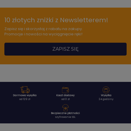
10 złotych zniżki z Newsletterem!
Zapisz się i skorzystaj z rabatu na zakupy.
Promocje i nowości na wyciągnięcie ręki!
ZAPISZ SIĘ
Darmowa wysyłka
Koszt dostawy
Wysyłka
od 129 zł
od 0 zł
24 godziny
Bezpieczne płatności
szyfrowanie SSL