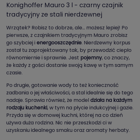
Konighoffer Mauro 3 l - czarny czajnik
tradycyjny ze stali nierdzewnej
Wrzątek? Robisz to dobrze, ale… możesz lepiej! Po
pierwsze, z czajnikiem tradycyjnym Mauro zrobisz
go szybciej i
energooszczędnie
. Nierdzewny korpus
został tu zaprojektowany tak, by przewodzić ciepło
równomiernie i sprawnie. Jest
pojemny
, co znaczy,
że każdy z gości dostanie swoją kawę w tym samym
czasie.
Po drugie, gotowanie wody to też konieczność
zadbania o jej właściwości, a stal idealnie się do tego
nadaje. Sprawia również, że model
działa na każdym
rodzaju kuchenki
, w tym na płycie indukcyjnej i gazie.
Przyda się w domowej kuchni, której na co dzień
używa duża rodzina. Nic nie przeszkodzi ci w
uzyskaniu idealnego smaku oraz aromaty herbaty.