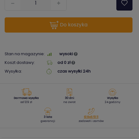
do koszyka
Stan na magazynie:
wysoki
Koszt dostawy:
od 0 zł
Wysyłka:
czas wysyłki 24h
Darmowa wysyłka
30 dni
Wysyłka
od 129 zł
na zwrot
24 godziny
3 lata
61 846 51 11
gwarancji
zadzwoń i zamów