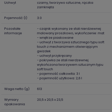
Uchwyt
czarny, tworzywo sztuczne, rączka
zamknięta
Pojemność (l)
3.0
Pozostałe
- czajnik wykonany ze stali nierdzewnej
informacje
malowany proszkowo, wykończenie: mat
- wnętrze piaskowane
- uchwyt z tworzywa sztucznego typu soft
touch z mechanizmem otwierającym
gwizdek
- uchwyt przykręcany
- pokrywka ze stali nierdzewnej
wykończona tworzywem sztucznym typu
soft touch
- pojemność całkowita: 3 l
- pojemność użytkowa: 2,6 l
Waga netto (g)
613
Wymiary
20,5 x 20,5 x 23,5
opakowania