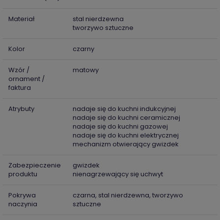
Materiał
stal nierdzewna
tworzywo sztuczne
Kolor
czarny
Wzór /
matowy
ornament /
faktura
Atrybuty
nadaje się do kuchni indukcyjnej
nadaje się do kuchni ceramicznej
nadaje się do kuchni gazowej
nadaje się do kuchni elektrycznej
mechanizm otwierający gwizdek
Zabezpieczenie
gwizdek
produktu
nienagrzewający się uchwyt
Pokrywa
czarna, stal nierdzewna, tworzywo
naczynia
sztuczne