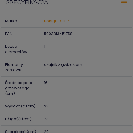
SPECYFIKACJA
Marka
KonigHOFFER
EAN
5903313451758
Liczba
1
elementów
Elementy
czajnik z gwizdkiem
zestawu
Średnica pola
16
grzewczego
(cm)
Wysokość (cm)
22
Długość (cm)
23
Szerokość (cm)
20