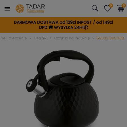
0
0
DARMOWA DOSTAWA od 129zł INPOST / od 149zł
DPD
🚚
WYSYŁKA 24H!📦
ie i pieczenie
Czajniki
Czajniki na indukcję
5903313451758