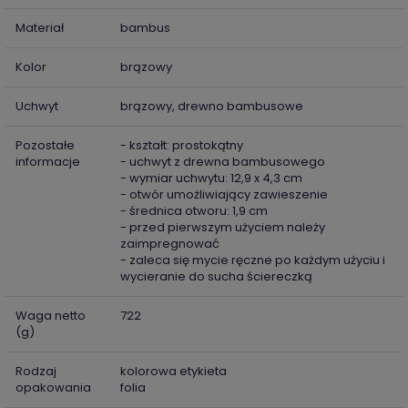
Materiał
bambus
Kolor
brązowy
Uchwyt
brązowy, drewno bambusowe
Pozostałe
- kształt: prostokątny
informacje
- uchwyt z drewna bambusowego
- wymiar uchwytu: 12,9 x 4,3 cm
- otwór umożliwiający zawieszenie
- średnica otworu: 1,9 cm
- przed pierwszym użyciem należy
zaimpregnować
- zaleca się mycie ręczne po każdym użyciu i
wycieranie do sucha ściereczką
Waga netto
722
(g)
Rodzaj
kolorowa etykieta
opakowania
folia