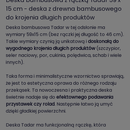
Deska bambusowa z rączką Tadar 59 x
15 cm - deska z drewna bambusowego
do krojenia długich produktów
Deska bambusowa Tadar w tej odsłonie ma
wymiary 59x15 cm (bez rączki jej długość to 46 cm).
Takie wymiary czynią ją unikatową i
doskonałą do
wygodnego krojenia długich produktów
(szczypior,
seler naciowy, por, cukinia, polędwica, schab i wiele
innych).
Taka forma i minimalistyczne wzornictwo sprawiają,
że jest to estetyczna oprawa do różnego rodzaju
przekąsek. Ta nowoczesna i praktyczna deska
świetnie nadaje się do
efektownego podawania
przystawek czy rolad
. Następnie łatwo ją umyć
dzięki gładkiej powierzchni.
Deska Tadar ma funkcjonalną rączkę, która