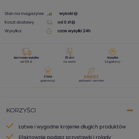
Stan na magazynie:
wysoki
Koszt dostawy:
od 0 zł
Wysyłka:
czas wysyłki 24h
Darmowa wysyłka
30 dni
Wysyłka
od 129 zł
na zwrot
24 godziny
3 lata
61 846 51 11
gwarancji
zadzwoń i zamów
KORZYŚCI
Łatwe i wygodne krojenie długich produktów
Efektownie podasz przystawki i rolady