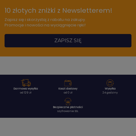
10 złotych zniżki z Newsletterem!
Zapisz się i skorzystaj z rabatu na zakupy.
Promocje i nowości na wyciągnięcie ręki!
ZAPISZ SIĘ
Darmowa wysyłka
Koszt dostawy
Wysyłka
od 129 zł
od 0 zł
24 godziny
Bezpieczne płatności
szyfrowanie SSL