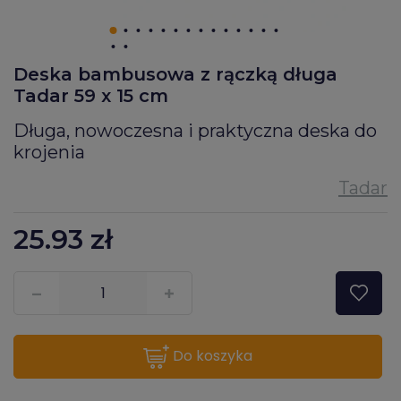
Deska bambusowa z rączką długa
Tadar 59 x 15 cm
Długa, nowoczesna i praktyczna deska do
krojenia
25.93
zł
???pl.msg.item.quantity???
do koszyka