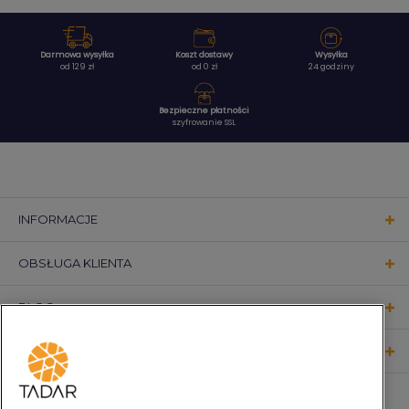
Darmowa wysyłka
Koszt dostawy
Wysyłka
od 129 zł
od 0 zł
24 godziny
Bezpieczne płatności
szyfrowanie SSL
INFORMACJE
OBSŁUGA KLIENTA
BLOG
KONTAKT