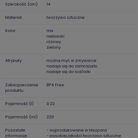
Szerokość (cm)
14
Materiał
tworzywo sztuczne
Kolor
mix
niebieski
różowy
zielony
Atrybuty
można myć w zmywarce
nadaje się do zamrażarki
nadaje się do lodówki
Zabezpieczenie
BPA Free
produktu
Pojemność (l)
0.22
Pojemność (ml)
220
Pozostałe
- wyprodukowane w Hiszpanii
informacje
- wysokiej jakości tworzywo sztuczne