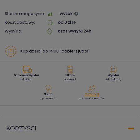
Stan na magazynie:
wysoki
Koszt dostawy:
od 0 zł
Wysyłka:
czas wysyłki 24h
Kup dzisiaj do 14:00 i odbierz jutro!
Darmowa wysyłka
30 dni
Wysyłka
od 129 zł
na zwrot
24 godziny
3 lata
61 846 51 11
gwarancji
zadzwoń i zamów
KORZYŚCI