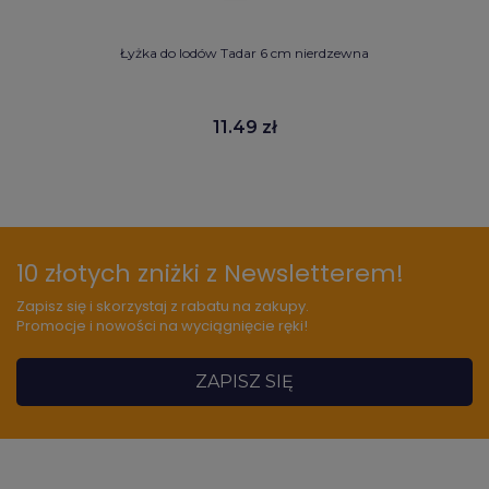
Łyżka do lodów Tadar 6 cm nierdzewna
11.49 zł
10 złotych zniżki z Newsletterem!
Zapisz się i skorzystaj z rabatu na zakupy.
Promocje i nowości na wyciągnięcie ręki!
ZAPISZ SIĘ