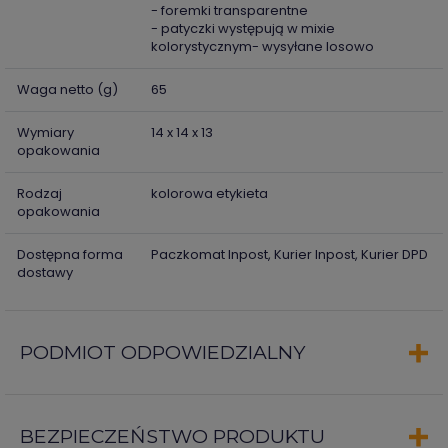
- foremki transparentne
- patyczki występują w mixie
kolorystycznym- wysyłane losowo
Waga netto (g)
65
Wymiary
14 x 14 x 13
opakowania
Rodzaj
kolorowa etykieta
opakowania
Dostępna forma
Paczkomat Inpost, Kurier Inpost, Kurier DPD
dostawy
PODMIOT ODPOWIEDZIALNY
BEZPIECZEŃSTWO PRODUKTU