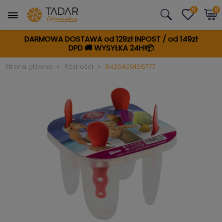
0
0
DARMOWA DOSTAWA od 129zł INPOST / od 149zł
DPD
🚚
WYSYŁKA 24H!📦
Strona główna
Różności
8429429166777