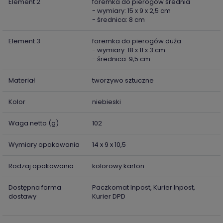
Element 2
foremka do pierogów średnia
- wymiary: 15 x 9 x 2,5 cm
- średnica: 8 cm
Element 3
foremka do pierogów duża
- wymiary: 18 x 11 x 3 cm
- średnica: 9,5 cm
Materiał
tworzywo sztuczne
Kolor
niebieski
Waga netto (g)
102
Wymiary opakowania
14 x 9 x 10,5
Rodzaj opakowania
kolorowy karton
Dostępna forma
Paczkomat Inpost, Kurier Inpost,
dostawy
Kurier DPD