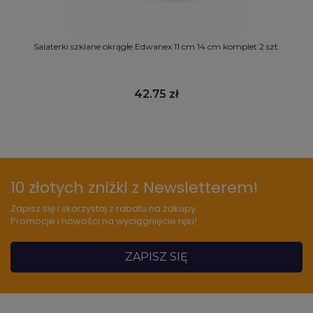
Salaterki szklane okrągłe Edwanex 11 cm 14 cm komplet 2 szt.
42.75 zł
10 złotych zniżki z Newsletterem!
Zapisz się i skorzystaj z rabatu na zakupy.
Promocje i nowości na wyciągnięcie ręki!
ZAPISZ SIĘ