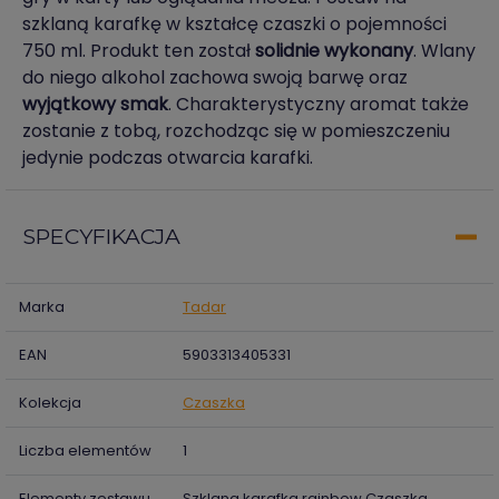
szklaną karafkę w kształcę czaszki o pojemności
750 ml. Produkt ten został
solidnie wykonany
. Wlany
do niego alkohol zachowa swoją barwę oraz
wyjątkowy smak
. Charakterystyczny aromat także
zostanie z tobą, rozchodząc się w pomieszczeniu
jedynie podczas otwarcia karafki.
SPECYFIKACJA
Marka
Tadar
EAN
5903313405331
Kolekcja
Czaszka
Liczba elementów
1
Elementy zestawu
Szklana karafka rainbow Czaszka,