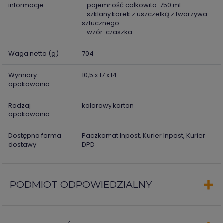
informacje
- pojemność całkowita: 750 ml
- szklany korek z uszczelką z tworzywa
sztucznego
- wzór: czaszka
Waga netto (g)
704
Wymiary
10,5 x 17 x 14
opakowania
Rodzaj
kolorowy karton
opakowania
Dostępna forma
Paczkomat Inpost, Kurier Inpost, Kurier
dostawy
DPD
PODMIOT ODPOWIEDZIALNY