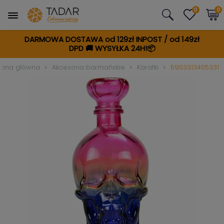
0
0
DARMOWA DOSTAWA od 129zł INPOST / od 149zł
DPD
🚚
WYSYŁKA 24H!📦
rona główna
Akcesoria barmańskie
Karafki
5903313405331