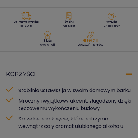
Darmowa wysyłka
30 dni
Wysyłka
od 129 zł
na zwrot
24 godziny
3 lata
61 846 51 11
gwarancji
zadzwoń i zamów
KORZYŚCI
Stabilnie ustawisz ją w swoim domowym barku
Mroczny i wyjątkowy akcent, złagodzony dzięki
tęczowemu wykończeniu budowy
Szczelne zamknięcie, które zatrzyma
wewnątrz cały aromat ulubionego alkoholu