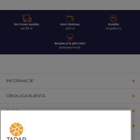
Darmowa wysyłka
Koszt dostawy
Wysyłka
od 129 zł
od 0 zł
24 godziny
Bezpieczne płatności
szyfrowanie SSL
INFORMACJE
OBSŁUGA KLIENTA
BLOG
KONTAKT