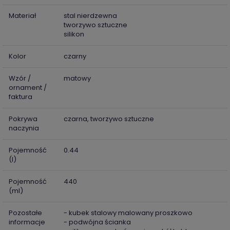
Materiał
stal nierdzewna
tworzywo sztuczne
silikon
Kolor
czarny
Wzór /
matowy
ornament /
faktura
Pokrywa
czarna, tworzywo sztuczne
naczynia
Pojemność
0.44
(l)
Pojemność
440
(ml)
Pozostałe
- kubek stalowy malowany proszkowo
informacje
- podwójna ścianka