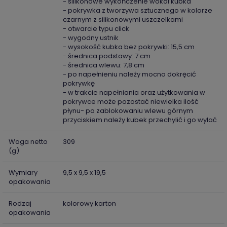
- silikonowe wykończenie wokół kubka
- pokrywka z tworzywa sztucznego w kolorze
czarnym z silikonowymi uszczelkami
- otwarcie typu click
- wygodny ustnik
- wysokość kubka bez pokrywki: 15,5 cm
- średnica podstawy: 7 cm
- średnica wlewu: 7,8 cm
- po napełnieniu należy mocno dokręcić
pokrywkę
- w trakcie napełniania oraz użytkowania w
pokrywce może pozostać niewielka ilość
płynu- po zablokowaniu wlewu górnym
przyciskiem należy kubek przechylić i go wylać
Waga netto
309
(g)
Wymiary
9,5 x 9,5 x 19,5
opakowania
Rodzaj
kolorowy karton
opakowania