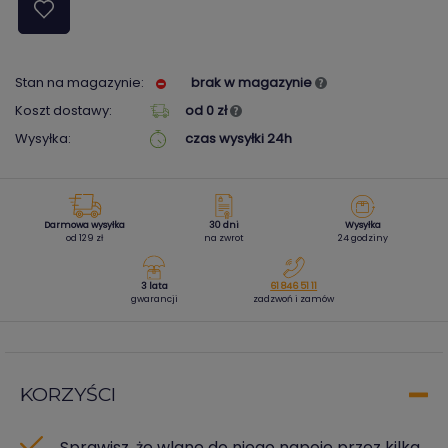
Stan na magazynie:
brak w magazynie
Koszt dostawy:
od 0 zł
Wysyłka:
czas wysyłki 24h
Darmowa wysyłka
30 dni
Wysyłka
od 129 zł
na zwrot
24 godziny
3 lata
61 846 51 11
gwarancji
zadzwoń i zamów
KORZYŚCI
Sprawisz, że wlane do niego napoje przez kilka