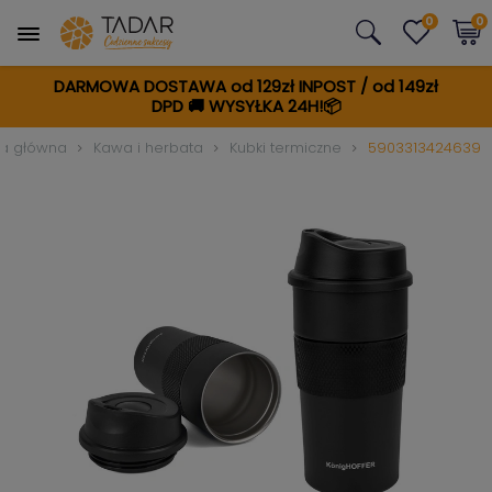
0
0
DARMOWA DOSTAWA od 129zł INPOST / od 149zł
DPD
🚚
WYSYŁKA 24H!📦
na główna
Kawa i herbata
Kubki termiczne
5903313424639