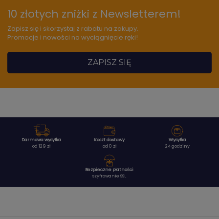
10 złotych zniżki z Newsletterem!
Zapisz się i skorzystaj z rabatu na zakupy.
Promocje i nowości na wyciągnięcie ręki!
ZAPISZ SIĘ
Darmowa wysyłka
Koszt dostawy
Wysyłka
od 129 zł
od 0 zł
24 godziny
Bezpieczne płatności
szyfrowanie SSL