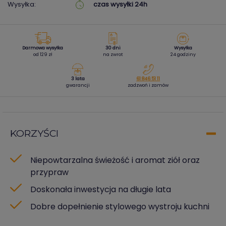
Wysyłka:
czas wysyłki 24h
Darmowa wysyłka
30 dni
Wysyłka
od 129 zł
na zwrot
24 godziny
3 lata
61 846 51 11
gwarancji
zadzwoń i zamów
KORZYŚCI
Niepowtarzalna świeżość i aromat ziół oraz
przypraw
Doskonała inwestycja na długie lata
Dobre dopełnienie stylowego wystroju kuchni