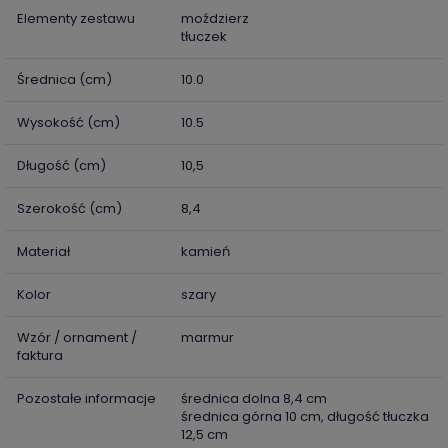
Elementy zestawu
moździerz
tłuczek
Średnica (cm)
10.0
Wysokość (cm)
10.5
Długość (cm)
10,5
Szerokość (cm)
8,4
Materiał
kamień
Kolor
szary
Wzór / ornament /
marmur
faktura
Pozostałe informacje
średnica dolna 8,4 cm
średnica górna 10 cm, długość tłuczka
12,5 cm