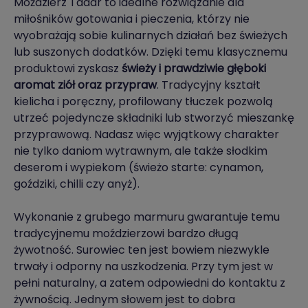
Moździerz Tadar to idealne rozwiązanie dla
miłośników gotowania i pieczenia, którzy nie
wyobrażają sobie kulinarnych działań bez świeżych
lub suszonych dodatków. Dzięki temu klasycznemu
produktowi zyskasz
świeży i prawdziwie głęboki
aromat ziół oraz przypraw
. Tradycyjny kształt
kielicha i poręczny, profilowany tłuczek pozwolą
utrzeć pojedyncze składniki lub stworzyć mieszankę
przyprawową. Nadasz więc wyjątkowy charakter
nie tylko daniom wytrawnym, ale także słodkim
deserom i wypiekom (świeżo starte: cynamon,
goździki, chilli czy anyż).
Wykonanie z grubego marmuru gwarantuje temu
tradycyjnemu moździerzowi bardzo długą
żywotność. Surowiec ten jest bowiem niezwykle
trwały i odporny na uszkodzenia. Przy tym jest w
pełni naturalny, a zatem odpowiedni do kontaktu z
żywnością. Jednym słowem jest to dobra