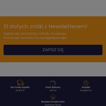
10 złotych zniżki z Newsletterem!
Zapisz się i skorzystaj z rabatu na zakupy.
Promocje i nowości na wyciągnięcie ręki!
ZAPISZ SIĘ
Darmowa wysyłka
Koszt dostawy
Wysyłka
od 129 zł
od 0 zł
24 godziny
Bezpieczne płatności
szyfrowanie SSL