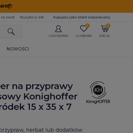
4H!📦
 na zwrot
Wysyłka w 24
h
Kupujesz jako: klient indywidualny
0
0
LOGOWANIE
ULUBIONE
0.00 ZŁ
NOWOŚCI
er na przyprawy
owy Konighoffer
ródek 15 x 35 x 7
przypraw, herbat lub dodatków