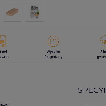
0 dni
Wysyłka
3 l
zwrot
24 godziny
gwara
SPECY
nicze