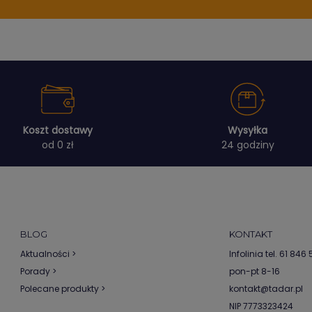
Koszt dostawy
Wysyłka
od 0 zł
24 godziny
BLOG
KONTAKT
Aktualności >
Infolinia tel.
61 846 5
Porady >
pon-pt 8-16
Polecane produkty >
kontakt@tadar.pl
NIP 7773323424