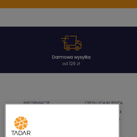
Darmowa wysyłka
od 129 zł
INFORMACJE
OBSŁUGA KLIENTA
Regulamin
Płatności i dostawa
Polityka prywatności
Warunki gwarancji
Polityka cookies
Reklamacje
Pytania i odpowiedzi
Zwroty