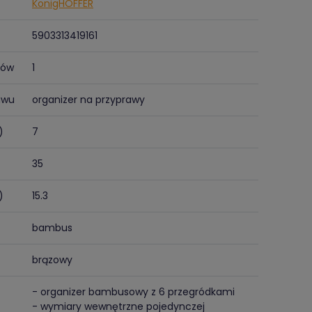
KonigHOFFER
5903313419161
tów
1
awu
organizer na przyprawy
)
7
35
)
15.3
bambus
brązowy
- organizer bambusowy z 6 przegródkami
- wymiary wewnętrzne pojedynczej