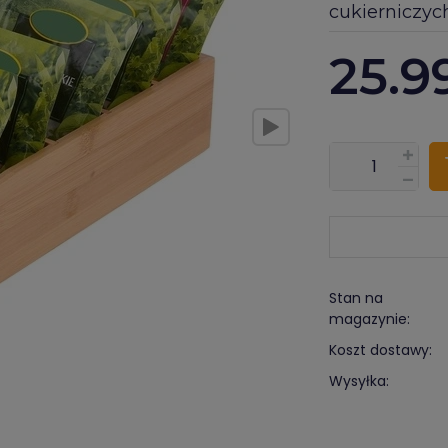
cukierniczyc
25.9
???pl.msg.item.
Stan na
magazynie:
Koszt dostawy:
Wysyłka: