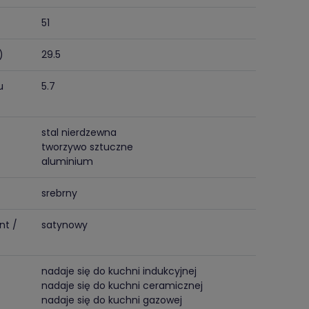
51
)
29.5
u
5.7
stal nierdzewna
tworzywo sztuczne
aluminium
srebrny
nt /
satynowy
nadaje się do kuchni indukcyjnej
nadaje się do kuchni ceramicznej
nadaje się do kuchni gazowej