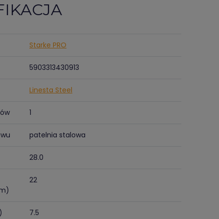
FIKACJA
Starke PRO
5903313430913
Linesta Steel
tów
1
awu
patelnia stalowa
28.0
22
cm)
)
7.5