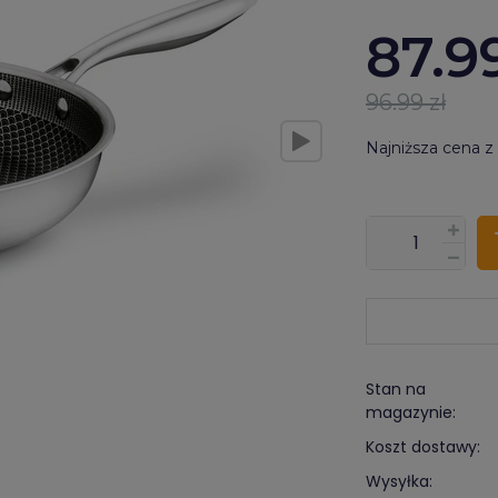
87.9
96.99 zł
Najniższa cena z
???pl.msg.item.
Stan na
magazynie:
Koszt dostawy:
Wysyłka: