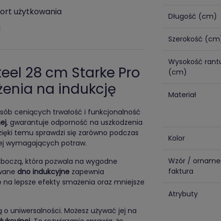
ort użytkowania
Długość (cm)
i
Szerokość (cm
Wysokość rant
teel 28 cm Starke Pro
(cm)
żenia na indukcję
Materiał
osób ceniących trwałość i funkcjonalność
ej
, gwarantuje odporność na uszkodzenia
ięki temu sprawdzi się zarówno podczas
Kolor
iej wymagających potraw.
Wzór / orname
roboczą, która pozwala na wygodne
faktura
owane
dno indukcyjne
zapewnia
ę na lepsze efekty smażenia oraz mniejsze
Atrybuty
ą o uniwersalności. Możesz używać jej na