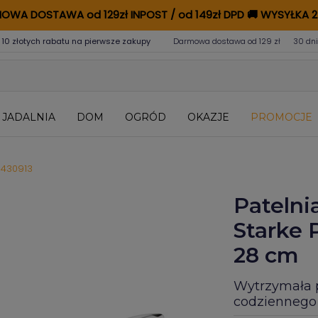
OWA DOSTAWA od 129zł INPOST / od 149zł DPD
🚚
WYSYŁKA 2
 10 złotych rabatu na pierwsze zakupy
Darmowa dostawa od 129 zł
30 dni
JADALNIA
DOM
OGRÓD
OKAZJE
PROMOCJE
3430913
Patelni
Starke 
28 cm
Wytrzymała p
codziennego