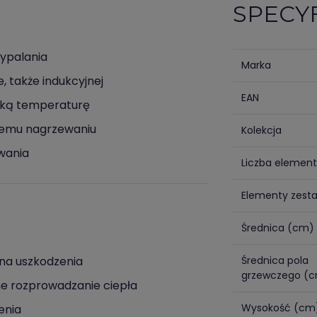
SPECY
ypalania
Marka
, także indukcyjnej
EAN
oką temperaturę
lnemu nagrzewaniu
Kolekcja
owania
Liczba elemen
Elementy zest
Średnica (cm)
 na uszkodzenia
Średnica pola
grzewczego (
e rozprowadzanie ciepła
Wysokość (cm
enia