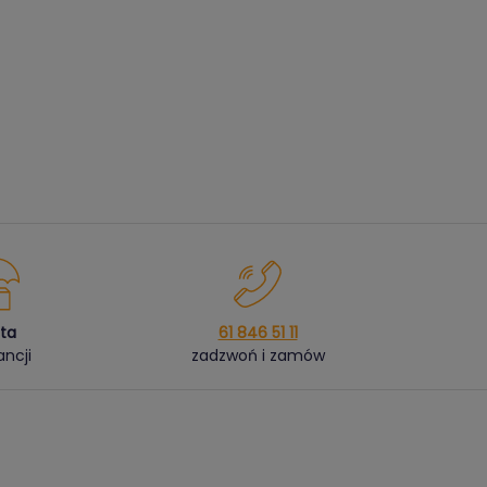
ata
61 846 51 11
ncji
zadzwoń i zamów