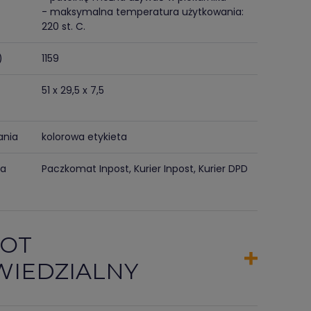
- maksymalna temperatura użytkowania:
220 st. C.
)
1159
51 x 29,5 x 7,5
ania
kolorowa etykieta
ma
Paczkomat Inpost, Kurier Inpost, Kurier DPD
OT
IEDZIALNY