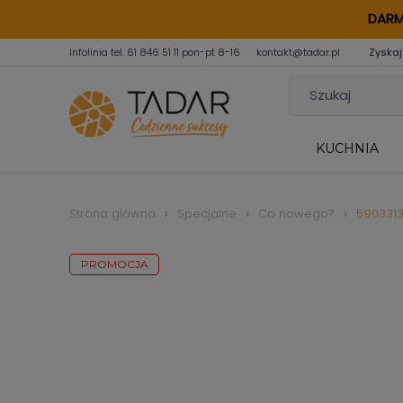
DARM
Infolinia tel.
61 846 51 11
pon-pt 8-16
kontakt@tadar.pl
Zyskaj
KUCHNIA
Strona główna
Specjalne
Co nowego?
590331
PROMOCJA