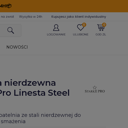
4H!📦
 na zwrot
Wysyłka w 24
h
Kupujesz jako: klient indywidualny
0
0
LOGOWANIE
ULUBIONE
0.00 ZŁ
NOWOŚCI
a nierdzewna
Pro Linesta Steel
atelnia ze stali nierdzewnej do
 smażenia