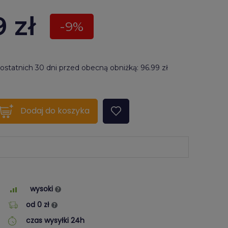
9
zł
-9%
 ostatnich 30 dni przed obecną obniżką: 96.99 zł
quantity???
Dodaj
do koszyka
wysoki
od 0 zł
czas wysyłki 24h