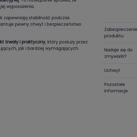
dukcyjnej
. To rozwiązanie sprawia, że
 jej wyposażenia.
ek zapewniają stabilność podczas
antuje pewny chwyt i bezpieczeństwo
Zabezpieczeni
produktu
kt trwały i praktyczny
, który posłuży przez
ujących, jak i bardziej wymagających
Nadaje się do
zmywarki?
Uchwyt
Pozostałe
informacje