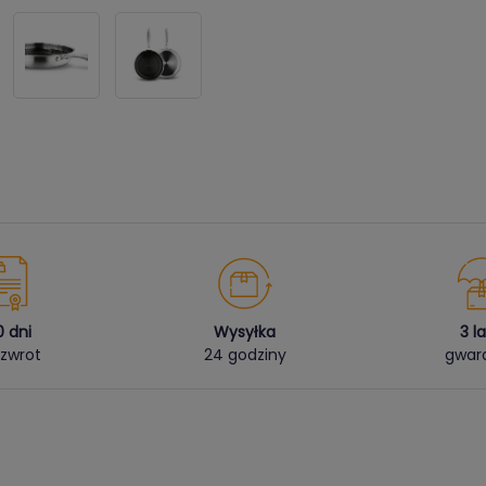
0 dni
Wysyłka
3 l
zwrot
24 godziny
gwara