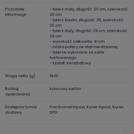
Pozostałe
- talerz mały, długość: 20 cm, szerokość:
informacje
20 cm
- talerz średni, długość: 25, szerokość:
25 cm
- talerz duży, długość: 29 cm, szerokość:
29 cm
- wysokość całkowita: 41 cm
- nóżka patery ze stali nierdzewnej
- talerze wykonane ze szkła
hartowanego
- kształt: kwadratowy
Waga netto (g)
1940
Rodzaj
kolorowy karton
opakowania
Dostępna forma
Paczkomat Inpost, Kurier Inpost, Kurier
dostawy
DPD