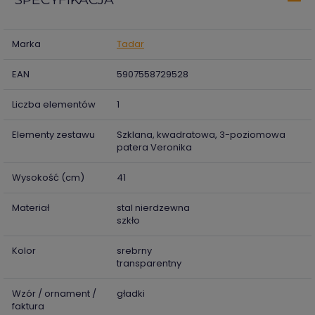
Marka
Tadar
EAN
5907558729528
Liczba elementów
1
Elementy zestawu
Szklana, kwadratowa, 3-poziomowa
patera Veronika
Wysokość (cm)
41
Materiał
stal nierdzewna
szkło
Kolor
srebrny
transparentny
Wzór / ornament /
gładki
faktura