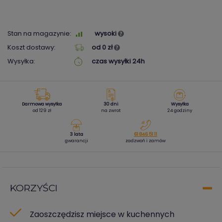
Stan na magazynie:
wysoki
Koszt dostawy:
od 0 zł
Wysyłka:
czas wysyłki 24h
Darmowa wysyłka
30 dni
Wysyłka
od 129 zł
na zwrot
24 godziny
3 lata
61 846 51 11
gwarancji
zadzwoń i zamów
KORZYŚCI
Zaoszczędzisz miejsce w kuchennych