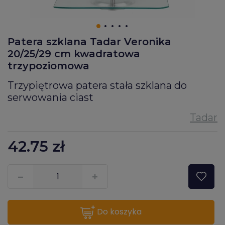
Patera szklana Tadar Veronika
20/25/29 cm kwadratowa
trzypoziomowa
Trzypiętrowa patera stała szklana do
serwowania ciast
42.75
zł
???pl.msg.item.quantity???
do koszyka