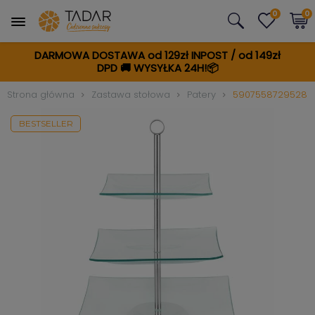
0
0
DARMOWA DOSTAWA od 129zł INPOST / od 149zł
DPD
🚚
WYSYŁKA 24H!📦
Strona główna
Zastawa stołowa
Patery
5907558729528
BESTSELLER