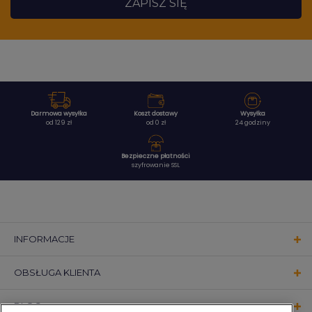
ZAPISZ SIĘ
Darmowa wysyłka
Koszt dostawy
Wysyłka
od 129 zł
od 0 zł
24 godziny
Bezpieczne płatności
szyfrowanie SSL
INFORMACJE
OBSŁUGA KLIENTA
BLOG