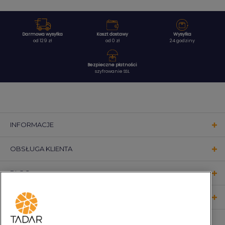
Darmowa wysyłka
Koszt dostawy
Wysyłka
od 129 zł
od 0 zł
24 godziny
Bezpieczne płatności
szyfrowanie SSL
INFORMACJE
OBSŁUGA KLIENTA
BLOG
KONTAKT