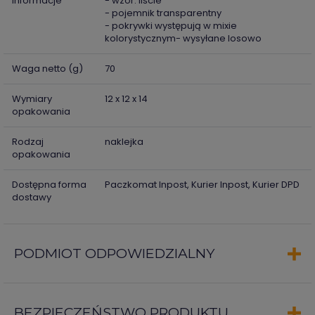
informacje
- wzór: liście
- pojemnik transparentny
- pokrywki występują w mixie
kolorystycznym- wysyłane losowo
Waga netto (g)
70
Wymiary
12 x 12 x 14
opakowania
Rodzaj
naklejka
opakowania
Dostępna forma
Paczkomat Inpost, Kurier Inpost, Kurier DPD
dostawy
PODMIOT ODPOWIEDZIALNY
BEZPIECZEŃSTWO PRODUKTU