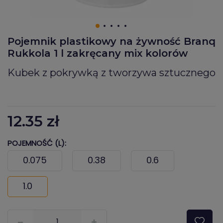
Pojemnik plastikowy na żywność Branq
Rukkola 1 l zakręcany mix kolorów
Kubek z pokrywką z tworzywa sztucznego
12.35
zł
POJEMNOŚĆ (L):
0.075
0.38
0.6
1.0
???pl.msg.item.quantity???