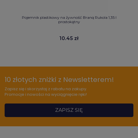
Pojemnik plastikowy na żywność Branq Rukola 1,35 l
prostokątny
10.45 zł
10 złotych zniżki z Newsletterem!
Zapisz się i skorzystaj z rabatu na zakupy.
Promocje i nowości na wyciągnięcie ręki!
ZAPISZ SIĘ