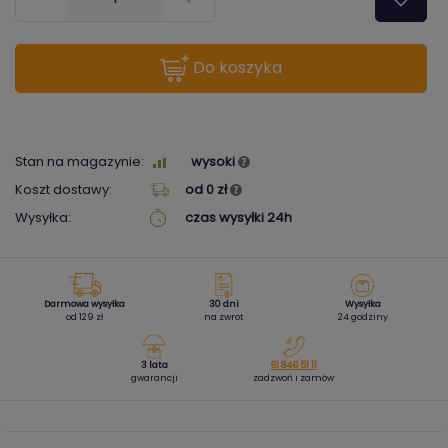
do koszyka
Stan na magazynie:
wysoki
Koszt dostawy:
od 0 zł
Wysyłka:
czas wysyłki 24h
Darmowa wysyłka
30 dni
Wysyłka
od 129 zł
na zwrot
24 godziny
3 lata
61 846 51 11
gwarancji
zadzwoń i zamów