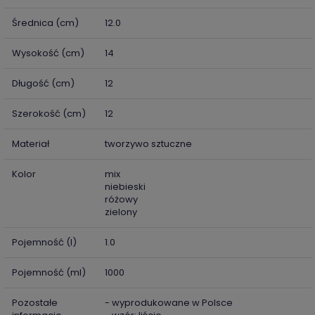
Średnica (cm)
12.0
Wysokość (cm)
14
Długość (cm)
12
Szerokość (cm)
12
Materiał
tworzywo sztuczne
Kolor
mix
niebieski
różowy
zielony
Pojemność (l)
1.0
Pojemność (ml)
1000
Pozostałe
- wyprodukowane w Polsce