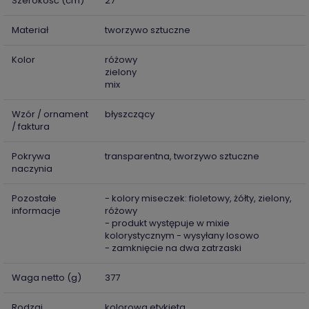
Szerokość (cm)
27
Materiał
tworzywo sztuczne
Kolor
różowy
zielony
mix
Wzór / ornament
błyszczący
/ faktura
Pokrywa
transparentna, tworzywo sztuczne
naczynia
Pozostałe
- kolory miseczek: fioletowy, żółty, zielony,
informacje
różowy
- produkt występuje w mixie
kolorystycznym - wysyłany losowo
- zamknięcie na dwa zatrzaski
Waga netto (g)
377
Rodzaj
kolorowa etykieta