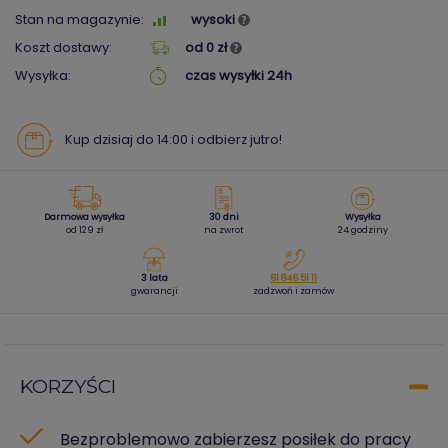
Stan na magazynie:
wysoki
Koszt dostawy:
od 0 zł
Wysyłka:
czas wysyłki 24h
Kup dzisiaj do 14:00 i odbierz jutro!
Darmowa wysyłka
30 dni
Wysyłka
od 129 zł
na zwrot
24 godziny
3 lata
61 846 51 11
gwarancji
zadzwoń i zamów
KORZYŚCI
Bezproblemowo zabierzesz posiłek do pracy