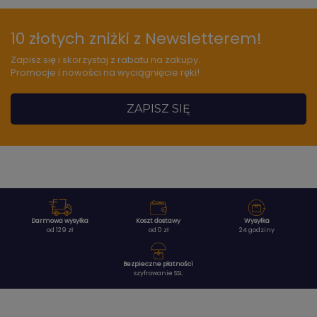
10 złotych zniżki z Newsletterem!
Zapisz się i skorzystaj z rabatu na zakupy.
Promocje i nowości na wyciągnięcie ręki!
ZAPISZ SIĘ
Darmowa wysyłka
Koszt dostawy
Wysyłka
od 129 zł
od 0 zł
24 godziny
Bezpieczne płatności
szyfrowanie SSL