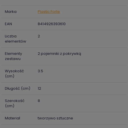
Marka
Plastic Forte
EAN
8414926393610
Liczba
2
elementów
Elementy
2 pojemniki z pokrywką
zestawu
Wysokość
3.5
(cm)
Długość (cm)
12
Szerokość
8
(cm)
Materiał
tworzywo sztuczne