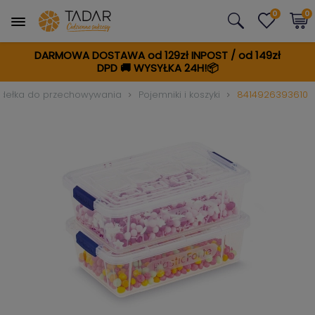
0
0
DARMOWA DOSTAWA od 129zł INPOST / od 149zł
DPD
🚚
WYSYŁKA 24H!📦
pudełka do przechowywania
Pojemniki i koszyki
8414926393610