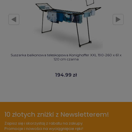
Suszarka balkonowa teleskopowa Konighoffer XXL 190-260 x 61 x
120 cm czarna
194.99 zł
10 złotych zniżki z Newsletterem!
Zapisz się i skorzystaj z rabatu na zakupy.
Promocje i nowości na wyciągnięcie ręki!