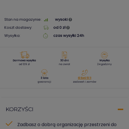
Stan na magazynie:
wysoki
Koszt dostawy:
od 0 zł
Wysyłka:
czas wysyłki 24h
Darmowa wysyłka
30 dni
Wysyłka
od 129 zł
na zwrot
24 godziny
3 lata
61 846 51 11
gwarancji
zadzwoń i zamów
KORZYŚCI
Zadbasz o dobrą organizację przestrzeni do