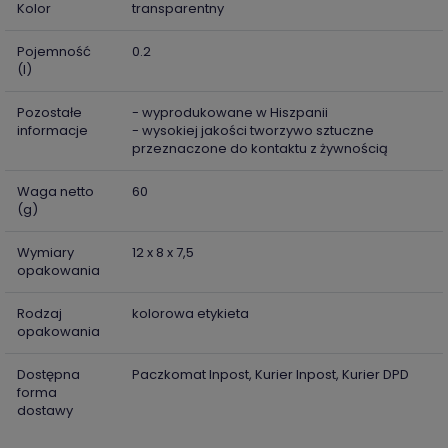
Kolor
transparentny
Pojemność
0.2
(l)
Pozostałe
- wyprodukowane w Hiszpanii
informacje
- wysokiej jakości tworzywo sztuczne
przeznaczone do kontaktu z żywnością
Waga netto
60
(g)
Wymiary
12 x 8 x 7,5
opakowania
Rodzaj
kolorowa etykieta
opakowania
Dostępna
Paczkomat Inpost, Kurier Inpost, Kurier DPD
forma
dostawy