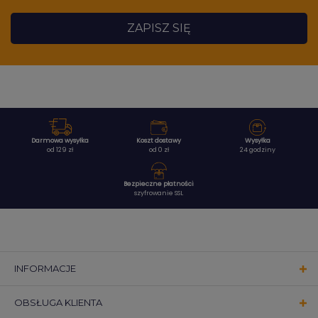
ZAPISZ SIĘ
Darmowa wysyłka
Koszt dostawy
Wysyłka
od 129 zł
od 0 zł
24 godziny
Bezpieczne płatności
szyfrowanie SSL
INFORMACJE
OBSŁUGA KLIENTA