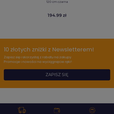
120 cm czarna
194.99 zł
10 złotych zniżki z Newsletterem!
Zapisz się i skorzystaj z rabatu na zakupy.
Promocje i nowości na wyciągnięcie ręki!
ZAPISZ SIĘ