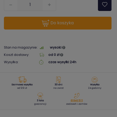
???pl.msg.item.quantity???
do koszyka
Stan na magazynie:
wysoki
Koszt dostawy:
od 0 zł
Wysyłka:
czas wysyłki 24h
Darmowa wysyłka
30 dni
Wysyłka
od 129 zł
na zwrot
24 godziny
3 lata
61 846 51 11
gwarancji
zadzwoń i zamów