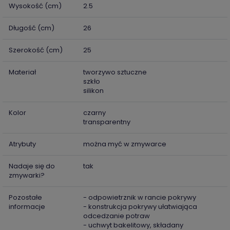
Wysokość (cm)
2.5
Długość (cm)
26
Szerokość (cm)
25
Materiał
tworzywo sztuczne
szkło
silikon
Kolor
czarny
transparentny
Atrybuty
można myć w zmywarce
Nadaje się do
tak
zmywarki?
Pozostałe
- odpowietrznik w rancie pokrywy
informacje
- konstrukcja pokrywy ułatwiająca
odcedzanie potraw
- uchwyt bakelitowy, składany