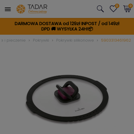
0
0
DARMOWA DOSTAWA od 129zł INPOST / od 149zł
DPD
🚚
WYSYŁKA 24H!📦
e i pieczenie
Pokrywki
Pokrywki silikonowe
5903313461962