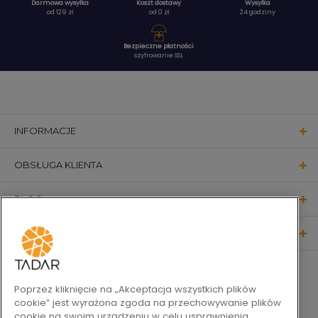
Darmowa wysyłka
Koszt dostawy
Wysyłka
od 129 zł
od 0 zł
24 godziny
Bezpieczne płatności
szyfrowanie SSL
INFORMACJE
OBSŁUGA KLIENTA
BLOG
KONTAKT
OBSERWUJ NAS
Poprzez kliknięcie na „Akceptacja wszystkich plików
cookie” jest wyrażona zgoda na przechowywanie plików
cookie na swoim urządzeniu w celu usprawnienia