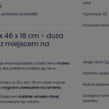
Kolor
g
2 uchwyty na butelki
Pojemność (l)
Pozostałe info
x 46 x 18 cm - duża
ę z miejscem na
Waga netto (g
cja wnętrza produktu. Dzięki temu
możesz
ka. Bez problemu zmieści się też w
Wymiary opak
wymiary to 32 x 46 x 18 cm. Dwie mocne
Rodzaj opakow
na
wygodne zawieszenie na ramieniu
.
Dostępna for
 Dzięki nim
stabilnie ustawisz różnej
dostawy
gazowanymi lub sokami.