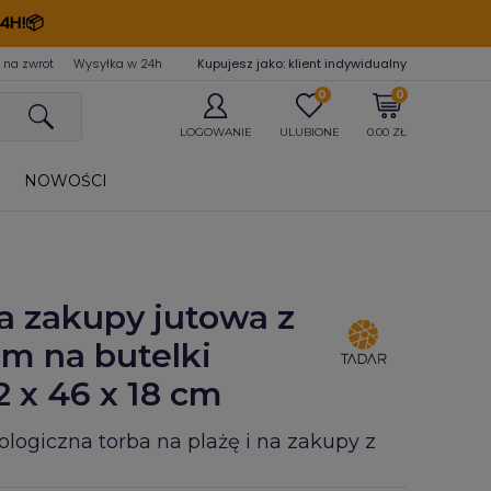
4H!📦
 na zwrot
Wysyłka w 24
h
Kupujesz jako: klient indywidualny
0
0
LOGOWANIE
ULUBIONE
0.00 ZŁ
NOWOŚCI
a zakupy jutowa z
m na butelki
2 x 46 x 18 cm
ologiczna torba na plażę i na zakupy z