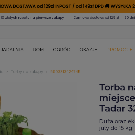
OWA DOSTAWA od 129zł INPOST / od 149zł DPD
🚚
WYSYŁKA 2
 10 złotych rabatu na pierwsze zakupy
Darmowa dostawa od 129 zł
30 dni
JADALNIA
DOM
OGRÓD
OKAZJE
PROMOCJE
ia
Torby na zakupy
5903313424745
Torba n
miejsce
Tadar 3
Duża oraz ek
juty do 15 kg