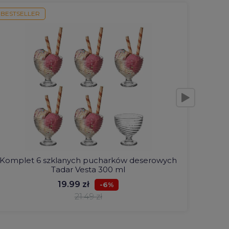
BESTSELLER
BESTSE
Komplet 6 szklanych pucharków deserowych
Kraja
Tadar Vesta 300 ml
19.99 zł
-6%
21.49 zł