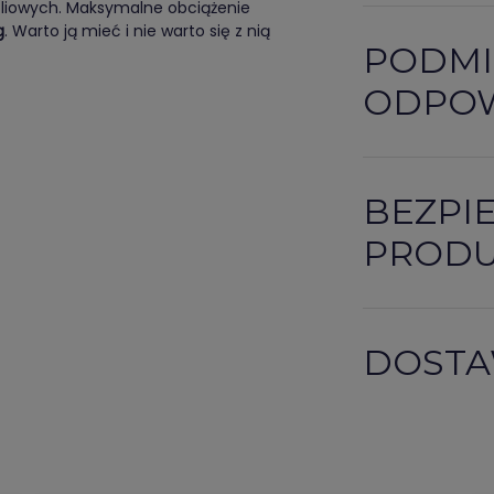
foliowych. Maksymalne obciążenie
g
. Warto ją mieć i nie warto się z nią
PODMI
ODPOW
BEZPI
PROD
DOSTA