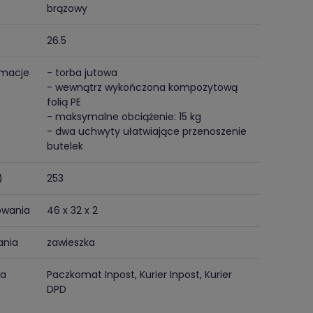
brązowy
26.5
rmacje
- torba jutowa
- wewnątrz wykończona kompozytową
folią PE
- maksymalne obciążenie: 15 kg
- dwa uchwyty ułatwiające przenoszenie
butelek
)
253
owania
46 x 32 x 2
ania
zawieszka
ma
Paczkomat Inpost, Kurier Inpost, Kurier
DPD