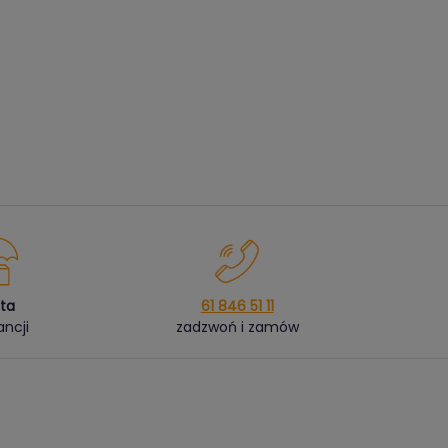
ata
61 846 51 11
ncji
zadzwoń i zamów