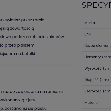
SPECY
przewiesisz przez ramię
Marka
iężką zawartością
EAN
foliowe podczas robienia zakupów
ość przed piaskiem
Liczba elemen
iejscem na butelki
Elementy zest
Wysokość (cm
Długość (cm)
 raz do zawieszenia na ramieniu
Szerokość (cm
wykonano ją z juty
Materiał
. dostawaniu się piasku