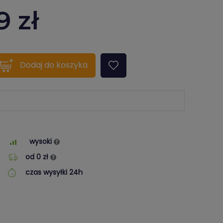
9
zł
quantity???
Dodaj
do koszyka
wysoki
od 0 zł
czas wysyłki 24h