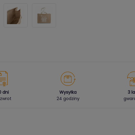
0 dni
Wysyłka
3 l
zwrot
24 godziny
gwara