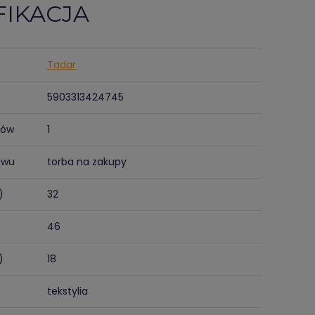
FIKACJA
Tadar
5903313424745
tów
1
awu
torba na zakupy
)
32
46
)
18
tekstylia