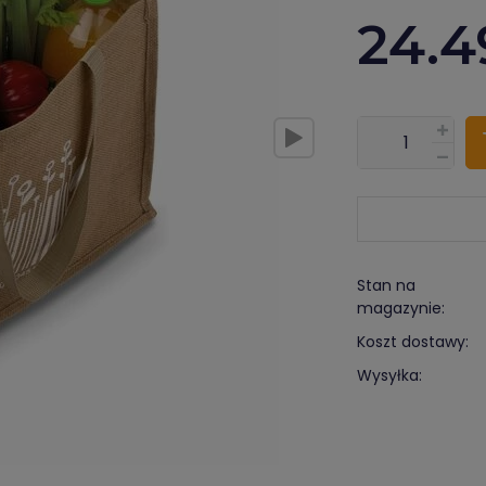
24.4
???pl.msg.item.
Stan na
magazynie:
Koszt dostawy:
Wysyłka: