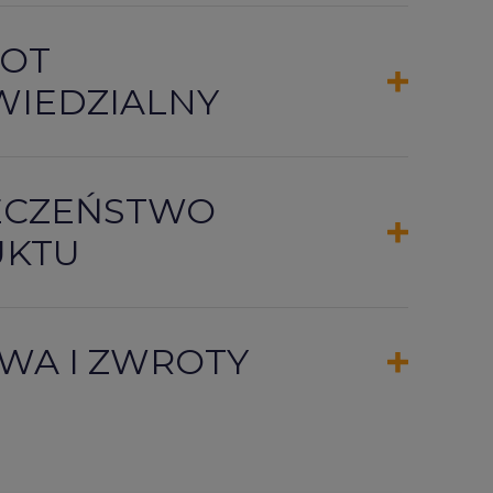
OT
IEDZIALNY
ECZEŃSTWO
UKTU
WA I ZWROTY