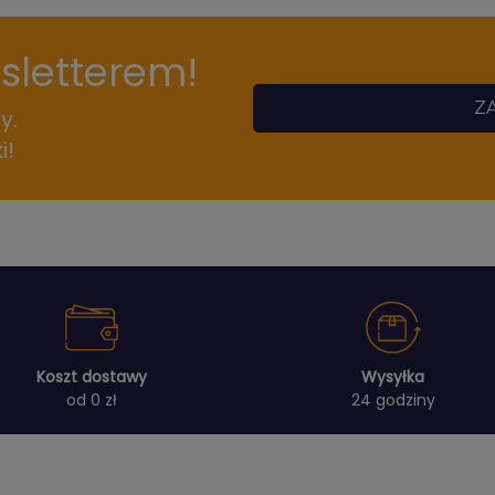
wsletterem!
ZA
y.
i!
Koszt dostawy
Wysyłka
od 0 zł
24 godziny