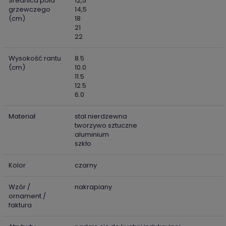
Średnica pola
12,5
grzewczego
14,5
(cm)
18
21
22
Wysokość rantu
8.5
(cm)
10.0
11.5
12.5
6.0
Materiał
stal nierdzewna
tworzywo sztuczne
aluminium
szkło
Kolor
czarny
Wzór /
nakrapiany
ornament /
faktura