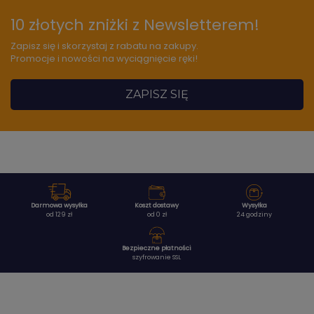
10 złotych zniżki z Newsletterem!
Zapisz się i skorzystaj z rabatu na zakupy.
Promocje i nowości na wyciągnięcie ręki!
ZAPISZ SIĘ
Darmowa wysyłka
Koszt dostawy
Wysyłka
od 129 zł
od 0 zł
24 godziny
Bezpieczne płatności
szyfrowanie SSL