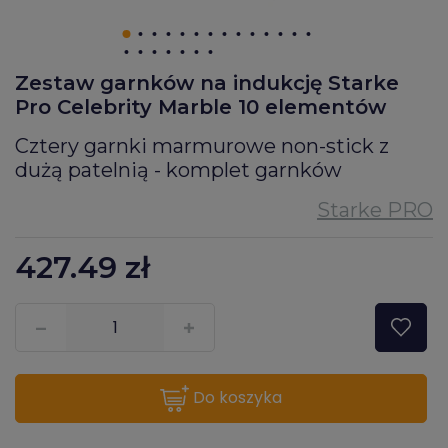
Zestaw garnków na indukcję Starke
Pro Celebrity Marble 10 elementów
Cztery garnki marmurowe non-stick z
dużą patelnią - komplet garnków
427.49
zł
???pl.msg.item.quantity???
do koszyka