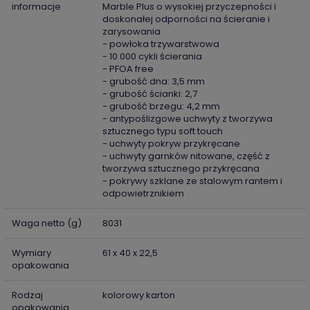
informacje
Marble Plus o wysokiej przyczepności i
doskonałej odporności na ścieranie i
zarysowania
- powłoka trzywarstwowa
- 10 000 cykli ścierania
- PFOA free
- grubość dna: 3,5 mm
- grubość ścianki: 2,7
- grubość brzegu: 4,2 mm
- antypoślizgowe uchwyty z tworzywa
sztucznego typu soft touch
- uchwyty pokryw przykręcane
- uchwyty garnków nitowane, część z
tworzywa sztucznego przykręcana
- pokrywy szklane ze stalowym rantem i
odpowietrznikiem
Waga netto (g)
8031
Wymiary
61 x 40 x 22,5
opakowania
Rodzaj
kolorowy karton
opakowania