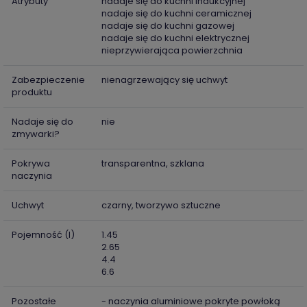
Atrybuty
nadaje się do kuchni indukcyjnej
nadaje się do kuchni ceramicznej
nadaje się do kuchni gazowej
nadaje się do kuchni elektrycznej
nieprzywierająca powierzchnia
Zabezpieczenie
nienagrzewający się uchwyt
produktu
Nadaje się do
nie
zmywarki?
Pokrywa
transparentna, szklana
naczynia
Uchwyt
czarny, tworzywo sztuczne
Pojemność (l)
1.45
2.65
4.4
6.6
Pozostałe
- naczynia aluminiowe pokryte powłoką