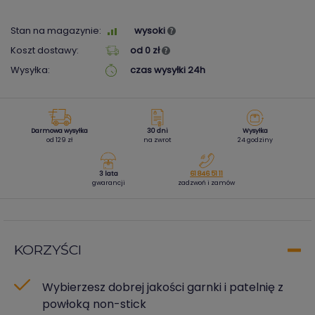
Stan na magazynie:
wysoki
Koszt dostawy:
od 0 zł
Wysyłka:
czas wysyłki 24h
Darmowa wysyłka
30 dni
Wysyłka
od 129 zł
na zwrot
24 godziny
3 lata
61 846 51 11
gwarancji
zadzwoń i zamów
KORZYŚCI
Wybierzesz dobrej jakości garnki i patelnię z
powłoką non-stick