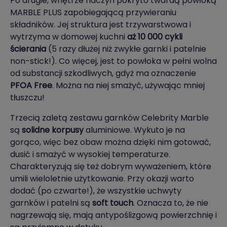
Po drugie, wnętrze naczyń pokryto twardą powłoką
MARBLE PLUS zapobiegającą przywieraniu
składników. Jej struktura jest trzywarstwowa i
wytrzyma w domowej kuchni
aż 10 000 cykli
ścierania
(5 razy dłużej niż zwykłe garnki i patelnie
non-stick!). Co więcej, jest to powłoka w pełni wolna
od substancji szkodliwych, gdyż ma oznaczenie
PFOA Free
. Można na niej smażyć, używając mniej
tłuszczu!
Trzecią zaletą zestawu garnków Celebrity Marble
są
solidne korpusy
aluminiowe. Wykuto je na
gorąco, więc bez obaw można dzięki nim gotować,
dusić i smażyć w wysokiej temperaturze.
Charakteryzują się też dobrym wyważeniem, które
umili wieloletnie użytkowanie. Przy okazji warto
dodać (po czwarte!), że wszystkie uchwyty
garnków i patelni są
soft touch
. Oznacza to, że nie
nagrzewają się, mają antypoślizgową powierzchnię i