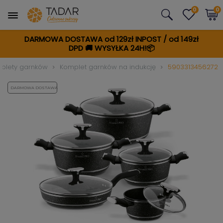
0
0
DARMOWA DOSTAWA od 129zł INPOST / od 149zł
DPD
🚚
WYSYŁKA 24H!📦
plety garnków
Komplet garnków na indukcję
5903313456272
DARMOWA DOSTAWA