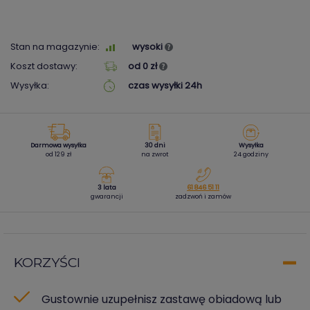
Stan na magazynie:
wysoki
Koszt dostawy:
od 0 zł
Wysyłka:
czas wysyłki 24h
Darmowa wysyłka
30 dni
Wysyłka
od 129 zł
na zwrot
24 godziny
3 lata
61 846 51 11
gwarancji
zadzwoń i zamów
KORZYŚCI
Gustownie uzupełnisz zastawę obiadową lub