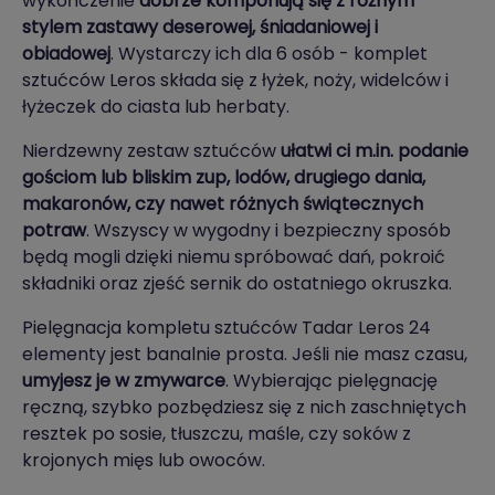
wykończenie
dobrze komponują się z różnym
stylem zastawy deserowej, śniadaniowej i
obiadowej
. Wystarczy ich dla 6 osób - komplet
sztućców Leros składa się z łyżek, noży, widelców i
łyżeczek do ciasta lub herbaty.
Nierdzewny zestaw sztućców
ułatwi ci m.in. podanie
gościom lub bliskim zup, lodów, drugiego dania,
makaronów, czy nawet różnych świątecznych
potraw
. Wszyscy w wygodny i bezpieczny sposób
będą mogli dzięki niemu spróbować dań, pokroić
składniki oraz zjeść sernik do ostatniego okruszka.
Pielęgnacja kompletu sztućców Tadar Leros 24
elementy jest banalnie prosta. Jeśli nie masz czasu,
umyjesz je w zmywarce
. Wybierając pielęgnację
ręczną, szybko pozbędziesz się z nich zaschniętych
resztek po sosie, tłuszczu, maśle, czy soków z
krojonych mięs lub owoców.