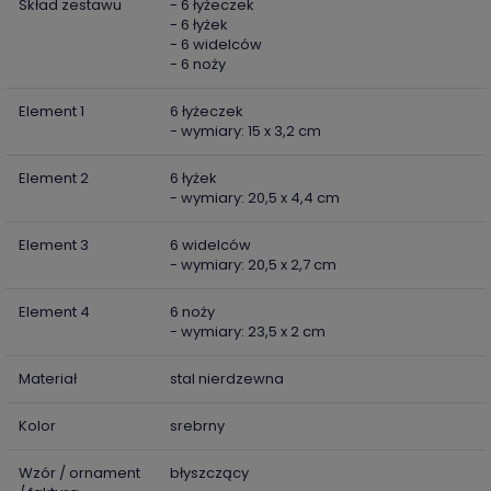
Skład zestawu
- 6 łyżeczek
- 6 łyżek
- 6 widelców
- 6 noży
Element 1
6 łyżeczek
- wymiary: 15 x 3,2 cm
Element 2
6 łyżek
- wymiary: 20,5 x 4,4 cm
Element 3
6 widelców
- wymiary: 20,5 x 2,7 cm
Element 4
6 noży
- wymiary: 23,5 x 2 cm
Materiał
stal nierdzewna
Kolor
srebrny
Wzór / ornament
błyszczący