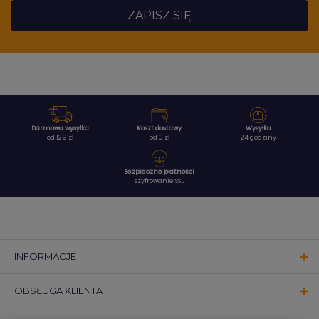
ZAPISZ SIĘ
Darmowa wysyłka
Koszt dostawy
Wysyłka
od 129 zł
od 0 zł
24 godziny
Bezpieczne płatności
szyfrowanie SSL
INFORMACJE
OBSŁUGA KLIENTA