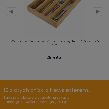
Wkład do szuflady na sztućce bambusowy Tadar 35,5 x 26,5 x 5
cm
28.49 zł
10 złotych zniżki z Newsletterem!
Zapisz się i skorzystaj z rabatu na zakupy.
Promocje i nowości na wyciągnięcie ręki!